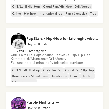
Chill/Lo-fi Hip-Hop
Cloud Rap/Hip Hop
Drill/Jersey
Grime
Hip-hop
International rap
Rap på engelsk
Trap
RapStars - Hip-Hop for late night vibes (by Music Outsider)
Playlist-Kurator
> 2900 svar afgivet
Chill/Lo-fi Hip-Hop
Christian Rap
Cloud Rap/Hip Hop
Kommerciel/Mainstream
Drill/Jersey
Føj kunstnere til mine indflydelsesrige playlister
Chill/Lo-fi Hip-Hop
Christian Rap
Cloud Rap/Hip Hop
Kommerciel/Mainstream
Drill/Jersey
Grime
Hip-hop
International rap
Purple Nights 🌌🔥
Playlist-Kurator