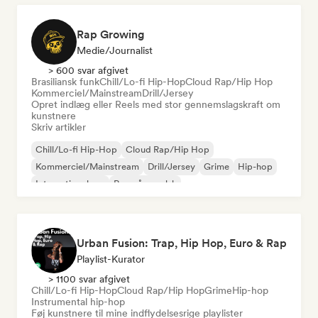
Rap Growing
Medie/journalist
> 600 svar afgivet
Brasiliansk funk
Chill/Lo-fi Hip-Hop
Cloud Rap/Hip Hop
Kommerciel/Mainstream
Drill/Jersey
Opret indlæg eller Reels med stor gennemslagskraft om
kunstnere
Skriv artikler
Chill/Lo-fi Hip-Hop
Cloud Rap/Hip Hop
Kommerciel/Mainstream
Drill/Jersey
Grime
Hip-hop
International rap
Rap på engelsk
Urban Fusion: Trap, Hip Hop, Euro & Rap
Playlist-Kurator
> 1100 svar afgivet
Chill/Lo-fi Hip-Hop
Cloud Rap/Hip Hop
Grime
Hip-hop
Instrumental hip-hop
Føj kunstnere til mine indflydelsesrige playlister