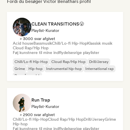
Fordi du besøger Victor Benathars profil
CLEAN TRANSITIONS😤
Playlist-Kurator
> 3000 svar afgivet
Acid house
Bassmusik
Chill/Lo-fi Hip-Hop
Klassisk musik
Cloud Rap/Hip Hop
Føj kunstnere til mine indflydelsesrige playlister
Chill/Lo-fi Hip-Hop
Cloud Rap/Hip Hop
Drill/Jersey
Grime
Hip-hop
Instrumental hip-hop
International rap
Rap på engelsk
Run Trap
Playlist-Kurator
> 2900 svar afgivet
Chill/Lo-fi Hip-Hop
Cloud Rap/Hip Hop
Drill/Jersey
Grime
Hip-hop
Føj kunstnere til mine indflydelsesrige playlister