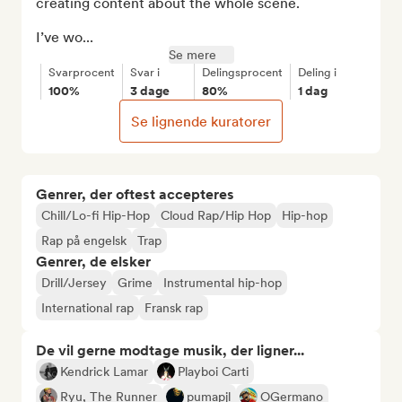
creating content about the whole scene. 

I’ve wo...
Se mere
Svarprocent
Svar i
Delingsprocent
Deling i
100%
3 dage
80%
1 dag
Se lignende kuratorer
Genrer, der oftest accepteres
Chill/Lo-fi Hip-Hop
Cloud Rap/Hip Hop
Hip-hop
Rap på engelsk
Trap
Genrer, de elsker
Drill/Jersey
Grime
Instrumental hip-hop
International rap
Fransk rap
De vil gerne modtage musik, der ligner...
Kendrick Lamar
Playboi Carti
Ryu, The Runner
pumapjl
OGermano