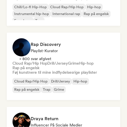
Chill/Lo-fi Hip-Hop
Cloud Rap/Hip Hop
Hip-hop
Instrumental hip-hop
International rap
Rap på engelsk
Fransk rap
Trap
Rap Discovery
Playlist-Kurator
> 800 svar afgivet
Cloud Rap/Hip Hop
Drill/Jersey
Grime
Hip-hop
Rap på engelsk
Føj kunstnere til mine indflydelsesrige playlister
Cloud Rap/Hip Hop
Drill/Jersey
Hip-hop
Rap på engelsk
Trap
Grime
Draya Return
Influencer På Sociale Medier