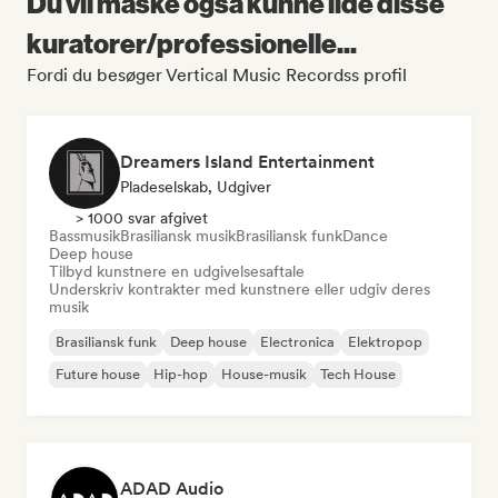
Du vil måske også kunne lide disse
kuratorer/professionelle...
Fordi du besøger Vertical Music Recordss profil
Dreamers Island Entertainment
Pladeselskab, Udgiver
> 1000 svar afgivet
Bassmusik
Brasiliansk musik
Brasiliansk funk
Dance
Deep house
Tilbyd kunstnere en udgivelsesaftale
Underskriv kontrakter med kunstnere eller udgiv deres
musik
Brasiliansk funk
Deep house
Electronica
Elektropop
Future house
Hip-hop
House-musik
Tech House
ADAD Audio