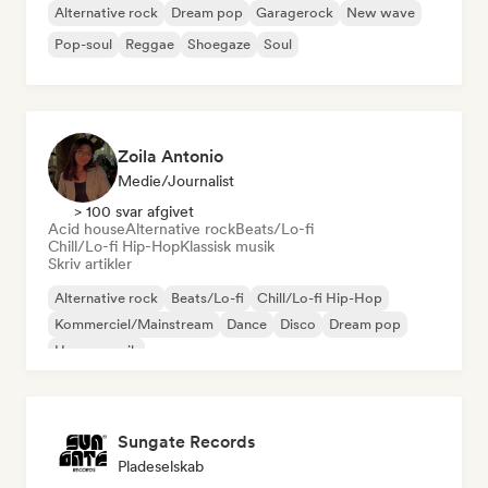
Alternative rock
Dream pop
Garagerock
New wave
Pop-soul
Reggae
Shoegaze
Soul
Zoila Antonio
Medie/journalist
> 100 svar afgivet
Acid house
Alternative rock
Beats/Lo-fi
Chill/Lo-fi Hip-Hop
Klassisk musik
Skriv artikler
Alternative rock
Beats/Lo-fi
Chill/Lo-fi Hip-Hop
Kommerciel/Mainstream
Dance
Disco
Dream pop
House-musik
Sungate Records
Pladeselskab