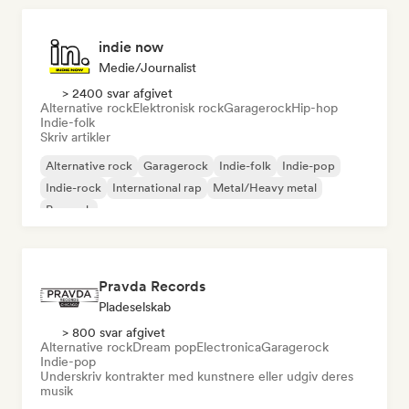
indie now
Medie/journalist
> 2400 svar afgivet
Alternative rock
Elektronisk rock
Garagerock
Hip-hop
Indie-folk
Skriv artikler
Alternative rock
Garagerock
Indie-folk
Indie-pop
Indie-rock
International rap
Metal/Heavy metal
Poprock
Pravda Records
Pladeselskab
> 800 svar afgivet
Alternative rock
Dream pop
Electronica
Garagerock
Indie-pop
Underskriv kontrakter med kunstnere eller udgiv deres
musik