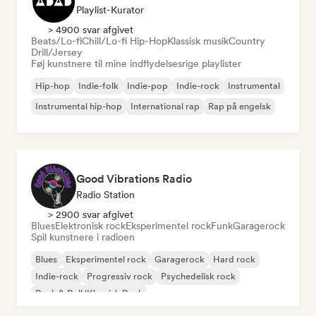
Playlist-Kurator
> 4900 svar afgivet
Beats/Lo-fi
Chill/Lo-fi Hip-Hop
Klassisk musik
Country
Drill/Jersey
Føj kunstnere til mine indflydelsesrige playlister
Hip-hop
Indie-folk
Indie-pop
Indie-rock
Instrumental
Instrumental hip-hop
International rap
Rap på engelsk
Good Vibrations Radio
Radio Station
> 2900 svar afgivet
Blues
Elektronisk rock
Eksperimentel rock
Funk
Garagerock
Spil kunstnere i radioen
Blues
Eksperimentel rock
Garagerock
Hard rock
Indie-rock
Progressiv rock
Psychedelisk rock
Rock & Roll/Klassisk Rock