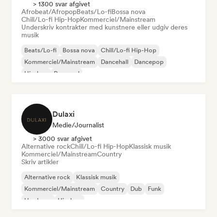
> 1300 svar afgivet
Afrobeat/Afropop
Beats/Lo-fi
Bossa nova
Chill/Lo-fi Hip-Hop
Kommerciel/Mainstream
Underskriv kontrakter med kunstnere eller udgiv deres
musik
Beats/Lo-fi
Bossa nova
Chill/Lo-fi Hip-Hop
Kommerciel/Mainstream
Dancehall
Dancepop
Hip-hop
Pop-soul
Dulaxi
Medie/journalist
> 3000 svar afgivet
Alternative rock
Chill/Lo-fi Hip-Hop
Klassisk musik
Kommerciel/Mainstream
Country
Skriv artikler
Alternative rock
Klassisk musik
Kommerciel/Mainstream
Country
Dub
Funk
Hardcore
Hip-hop