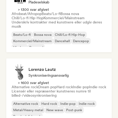
Pladeselskab
> 1300 svar afgivet
Afrobeat/Afropop
Beats/Lo-fi
Bossa nova
Chill/Lo-fi Hip-Hop
Kommerciel/Mainstream
Underskriv kontrakter med kunstnere eller udgiv deres
musik
Beats/Lo-fi
Bossa nova
Chill/Lo-fi Hip-Hop
Kommerciel/Mainstream
Dancehall
Dancepop
Hip-hop
Pop-soul
Lorenzo Lautz
Synkroniseringsansvarlig
> 1600 svar afgivet
Alternative rock
Dream pop
Hard rock
Indie-pop
Indie-rock
Licensér eller repræsenter kunstneres numre til
billed-/videosynkronisering
Alternative rock
Hard rock
Indie-pop
Indie-rock
Metal/Heavy metal
New wave
Post-punk
Psychedelisk rock