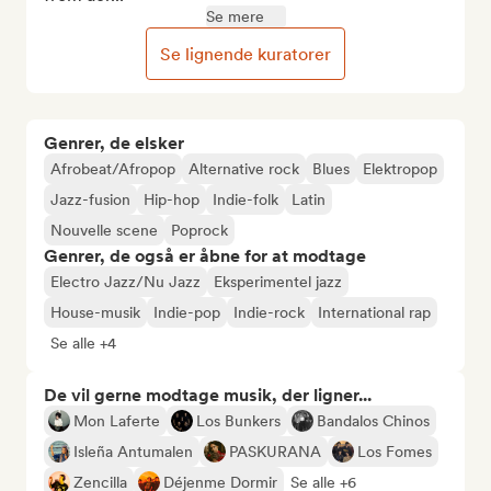
Se mere
Se lignende kuratorer
Genrer, de elsker
Afrobeat/Afropop
Alternative rock
Blues
Elektropop
Jazz-fusion
Hip-hop
Indie-folk
Latin
Nouvelle scene
Poprock
Genrer, de også er åbne for at modtage
Electro Jazz/Nu Jazz
Eksperimentel jazz
House-musik
Indie-pop
Indie-rock
International rap
Se alle +4
De vil gerne modtage musik, der ligner...
Mon Laferte
Los Bunkers
Bandalos Chinos
Isleña Antumalen
PASKURANA
Los Fomes
Zencilla
Déjenme Dormir
Se alle +6