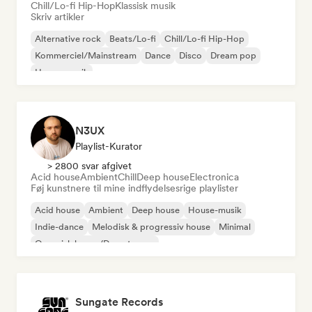
Chill/Lo-fi Hip-Hop
Klassisk musik
Skriv artikler
Alternative rock
Beats/Lo-fi
Chill/Lo-fi Hip-Hop
Kommerciel/Mainstream
Dance
Disco
Dream pop
House-musik
N3UX
Playlist-Kurator
> 2800 svar afgivet
Acid house
Ambient
Chill
Deep house
Electronica
Føj kunstnere til mine indflydelsesrige playlister
Acid house
Ambient
Deep house
House-musik
Indie-dance
Melodisk & progressiv house
Minimal
Organisk house/Downtempo
Sungate Records