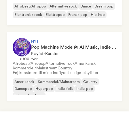
Afrobeat/Afropop
Alternative rock
Dance
Dream pop
Elektronisk rock
Elektropop
Fransk pop
Hip-hop
NYT
Pop Machine Mode 🤖 AI Music, Indie Pop & Dream Pop
Playlist-Kurator
< 100 svar
Afrobeat/Afropop
Alternative rock
Amerikansk
Kommerciel/Mainstream
Country
Føj kunstnere til mine indflydelsesrige playlister
Amerikansk
Kommerciel/Mainstream
Country
Dancepop
Hyperpop
Indie-folk
Indie-pop
International pop