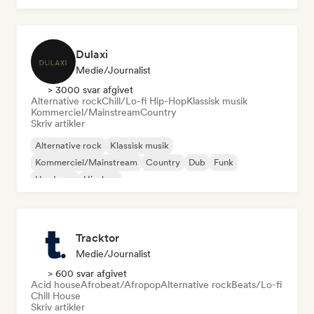
Dulaxi
Medie/journalist
> 3000 svar afgivet
Alternative rock
Chill/Lo-fi Hip-Hop
Klassisk musik
Kommerciel/Mainstream
Country
Skriv artikler
Alternative rock
Klassisk musik
Kommerciel/Mainstream
Country
Dub
Funk
Hardcore
Hip-hop
Tracktor
Medie/journalist
> 600 svar afgivet
Acid house
Afrobeat/Afropop
Alternative rock
Beats/Lo-fi
Chill House
Skriv artikler