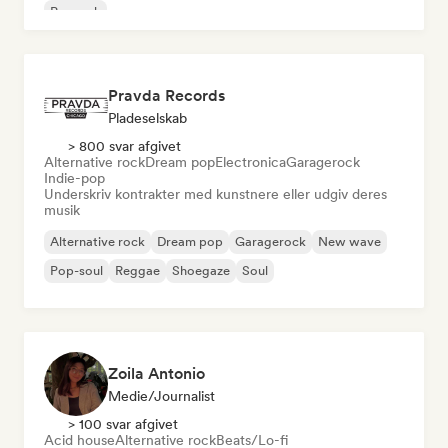
Poprock
Pravda Records
Pladeselskab
> 800 svar afgivet
Alternative rock
Dream pop
Electronica
Garagerock
Indie-pop
Underskriv kontrakter med kunstnere eller udgiv deres
musik
Alternative rock
Dream pop
Garagerock
New wave
Pop-soul
Reggae
Shoegaze
Soul
Zoila Antonio
Medie/journalist
> 100 svar afgivet
Acid house
Alternative rock
Beats/Lo-fi