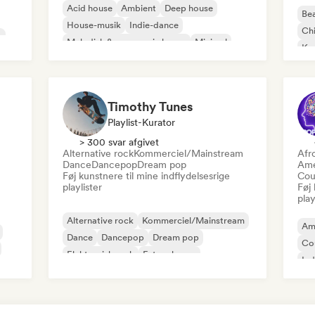
Acid house
Ambient
Deep house
Bea
House-musik
Indie-dance
Chi
o
Melodisk & progressiv house
Minimal
Ko
Organisk house/Downtempo
Da
Timothy Tunes
Playlist-Kurator
> 300 svar afgivet
Alternative rock
Kommerciel/Mainstream
Afr
Dance
Dancepop
Dream pop
Ame
Føj kunstnere til mine indflydelsesrige
Cou
playlister
Føj 
play
Alternative rock
Kommerciel/Mainstream
Am
Dance
Dancepop
Dream pop
Co
Elektronisk rock
Future house
Ind
Garagerock