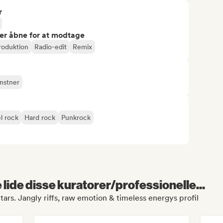
r
er åbne for at modtage
roduktion
Radio-edit
Remix
nstner
l rock
Hard rock
Punkrock
lide disse kuratorer/professionelle...
ars. Jangly riffs, raw emotion & timeless energys profil