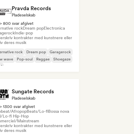
Pravda Records
Pladeselskab
> 800 svar afgivet
rnative rock
Dream pop
Electronica
agerock
Indie-pop
erskriv kontrakter med kunstnere eller
iv deres musik
ernative rock
Dream pop
Garagerock
w wave
Pop-soul
Reggae
Shoegaze
ul
Sungate Records
Pladeselskab
> 1300 svar afgivet
obeat/Afropop
Beats/Lo-fi
Bossa nova
ll/Lo-fi Hip-Hop
merciel/Mainstream
erskriv kontrakter med kunstnere eller
iv deres musik