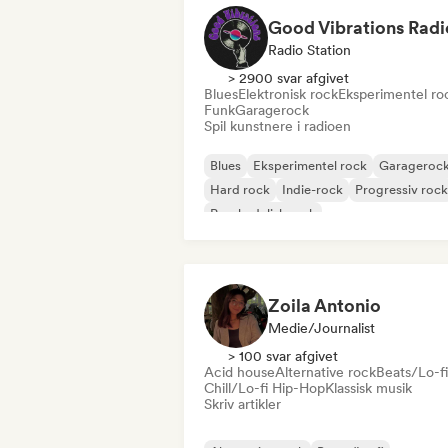
Good Vibrations Radi
Radio Station
> 2900 svar afgivet
Blues
Elektronisk rock
Eksperimentel ro
Funk
Garagerock
Spil kunstnere i radioen
Blues
Eksperimentel rock
Garageroc
Hard rock
Indie-rock
Progressiv rock
Psychedelisk rock
Rock & Roll/Klassisk Rock
Zoila Antonio
Medie/journalist
> 100 svar afgivet
Acid house
Alternative rock
Beats/Lo-fi
Chill/Lo-fi Hip-Hop
Klassisk musik
Skriv artikler