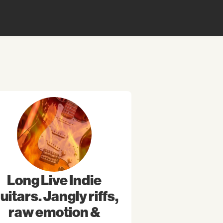
Long Live Indie
uitars. Jangly riffs,
raw emotion &