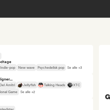
odtage
Indie-pop
New wave
Psychedelisk pop
Se alle +3
gner...
Del Amitri
Jellyfish
Talking Heads
XTC
ional Game
Se alle +2
G
playlister