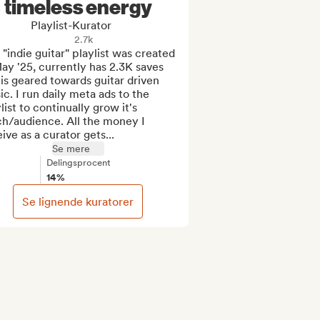
timeless energy
Playlist-Kurator
2.7k
 "indie guitar" playlist was created 
ay '25, currently has 2.3K saves 
is geared towards guitar driven 
c. I run daily meta ads to the 
list to continually grow it's 
h/audience. All the money I 
ive as a curator gets...
Se mere
Delingsprocent
14%
Se lignende kuratorer