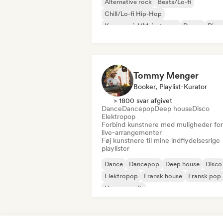
Alternative rock
Beats/Lo-fi
Chill/Lo-fi Hip-Hop
Kommerciel/Mainstream
Dance
Disc
Dream pop
House-musik
Tommy Menger
Booker, Playlist-Kurator
> 1800 svar afgivet
Dance
Dancepop
Deep house
Disco
Elektropop
Forbind kunstnere med muligheder for
live-arrangementer
Føj kunstnere til mine indflydelsesrige
playlister
Dance
Dancepop
Deep house
Disco
Elektropop
Fransk house
Fransk pop
House-musik