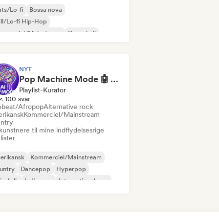
ts/Lo-fi
Bossa nova
ll/Lo-fi Hip-Hop
mmerciel/Mainstream
Dancehall
ncepop
Hip-hop
Pop-soul
NYT
Pop Machine Mode 🤖 AI Music, Indie Pop & Dream Pop
Playlist-Kurator
< 100 svar
obeat/Afropop
Alternative rock
rikansk
Kommerciel/Mainstream
ntry
kunstnere til mine indflydelsesrige
lister
erikansk
Kommerciel/Mainstream
untry
Dancepop
Hyperpop
ie-folk
Indie-pop
International pop