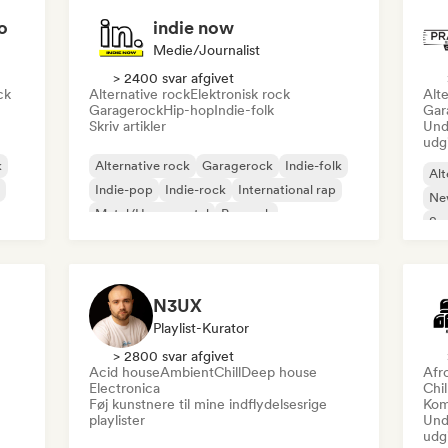
o
indie now
Medie/journalist
> 2400 svar afgivet
ck
Alternative rock
Elektronisk rock
Alte
Garagerock
Hip-hop
Indie-folk
Gar
Skriv artikler
Und
udg
k
Alternative rock
Garagerock
Indie-folk
Alt
Indie-pop
Indie-rock
International rap
Ne
Metal/Heavy metal
Poprock
So
N3UX
Playlist-Kurator
> 2800 svar afgivet
Acid house
Ambient
Chill
Deep house
Afr
Electronica
Chi
Føj kunstnere til mine indflydelsesrige
Kom
playlister
Und
udg