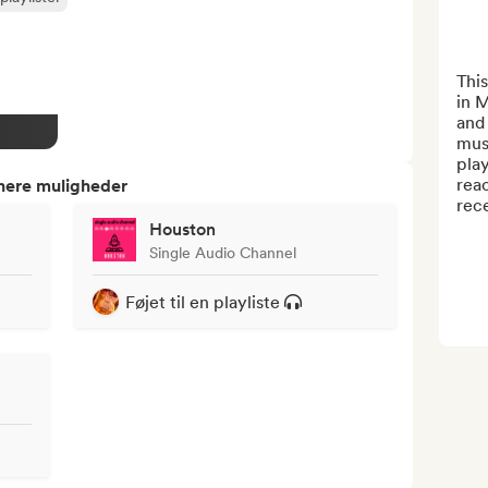
This
in M
and 
musi
play
reac
tnere muligheder
rece
Houston
Single Audio Channel
Føjet til en playliste