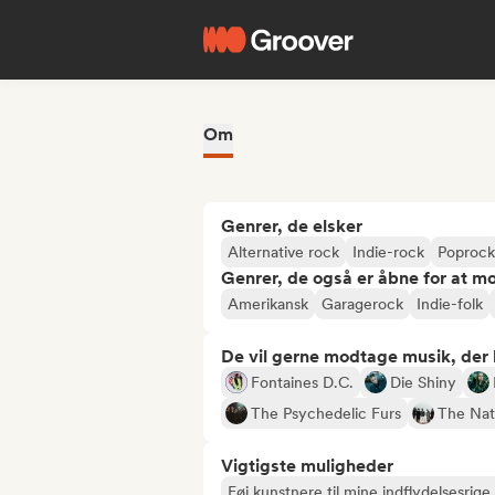
Om
Genrer, de elsker
Alternative rock
Indie-rock
Poprock
Genrer, de også er åbne for at m
Amerikansk
Garagerock
Indie-folk
De vil gerne modtage musik, der li
Fontaines D.C.
Die Shiny
The Psychedelic Furs
The Nat
Vigtigste muligheder
Føj kunstnere til mine indflydelsesrige 