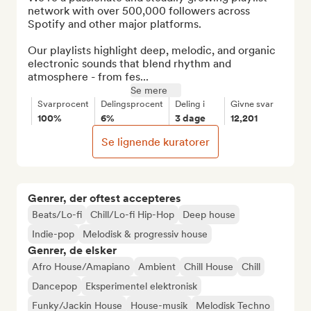
network with over 500,000 followers across 
Spotify and other major platforms.

Our playlists highlight deep, melodic, and organic 
electronic sounds that blend rhythm and 
atmosphere - from fes...
Se mere
Svarprocent
Delingsprocent
Deling i
Givne svar
100%
6%
3 dage
12,201
Se lignende kuratorer
Genrer, der oftest accepteres
Beats/Lo-fi
Chill/Lo-fi Hip-Hop
Deep house
Indie-pop
Melodisk & progressiv house
Genrer, de elsker
Afro House/Amapiano
Ambient
Chill House
Chill
Dancepop
Eksperimentel elektronisk
Funky/Jackin House
House-musik
Melodisk Techno