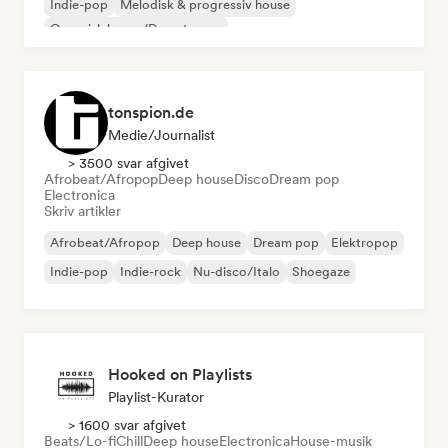
Indie-pop
Melodisk & progressiv house
Organisk house/Downtempo
tonspion.de
Medie/journalist
> 3500 svar afgivet
Afrobeat/Afropop
Deep house
Disco
Dream pop
Electronica
Skriv artikler
Afrobeat/Afropop
Deep house
Dream pop
Elektropop
Indie-pop
Indie-rock
Nu-disco/Italo
Shoegaze
Hooked on Playlists
Playlist-Kurator
> 1600 svar afgivet
Beats/Lo-fi
Chill
Deep house
Electronica
House-musik