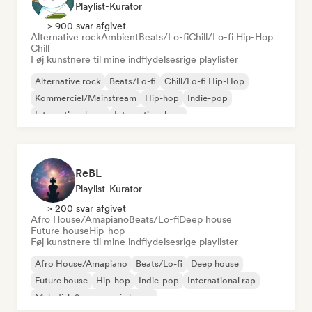
Playlist-Kurator
> 900 svar afgivet
Alternative rock
Ambient
Beats/Lo-fi
Chill/Lo-fi Hip-Hop
Chill
Føj kunstnere til mine indflydelsesrige playlister
Alternative rock
Beats/Lo-fi
Chill/Lo-fi Hip-Hop
Kommerciel/Mainstream
Hip-hop
Indie-pop
International pop
International rap
ReBL
Playlist-Kurator
> 200 svar afgivet
Afro House/Amapiano
Beats/Lo-fi
Deep house
Future house
Hip-hop
Føj kunstnere til mine indflydelsesrige playlister
Afro House/Amapiano
Beats/Lo-fi
Deep house
Future house
Hip-hop
Indie-pop
International rap
Melodisk & progressiv house