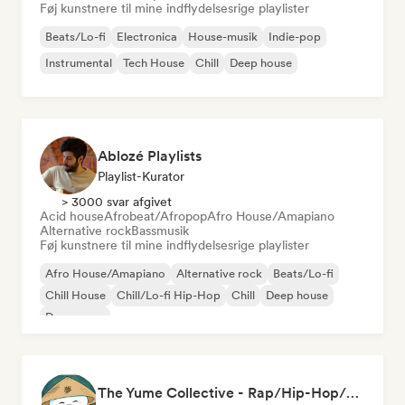
Føj kunstnere til mine indflydelsesrige playlister
Beats/Lo-fi
Electronica
House-musik
Indie-pop
Instrumental
Tech House
Chill
Deep house
Ablozé Playlists
Playlist-Kurator
> 3000 svar afgivet
Acid house
Afrobeat/Afropop
Afro House/Amapiano
Alternative rock
Bassmusik
Føj kunstnere til mine indflydelsesrige playlister
Afro House/Amapiano
Alternative rock
Beats/Lo-fi
Chill House
Chill/Lo-fi Hip-Hop
Chill
Deep house
Dream pop
The Yume Collective - Rap/Hip-Hop/Pop/Indie/Rock/Lo-fi & More.