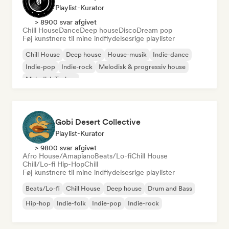
Playlist-Kurator
> 8900 svar afgivet
Chill House
Dance
Deep house
Disco
Dream pop
Føj kunstnere til mine indflydelsesrige playlister
Chill House
Deep house
House-musik
Indie-dance
Indie-pop
Indie-rock
Melodisk & progressiv house
Melodisk Techno
Gobi Desert Collective
Playlist-Kurator
> 9800 svar afgivet
Afro House/Amapiano
Beats/Lo-fi
Chill House
Chill/Lo-fi Hip-Hop
Chill
Føj kunstnere til mine indflydelsesrige playlister
Beats/Lo-fi
Chill House
Deep house
Drum and Bass
Hip-hop
Indie-folk
Indie-pop
Indie-rock