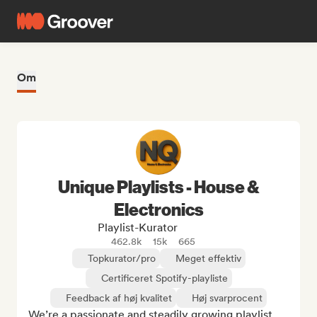
Om
Unique Playlists - House &
Electronics
Playlist-Kurator
462.8k
15k
665
Topkurator/pro
Meget effektiv
Certificeret Spotify-playliste
Feedback af høj kvalitet
Høj svarprocent
We’re a passionate and steadily growing playlist 