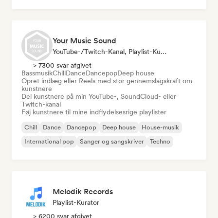
Your Music Sound
YouTube-/Twitch-Kanal, Playlist-Kurator, Influencer På Sociale Medier
> 7300 svar afgivet
Bassmusik
Chill
Dance
Dancepop
Deep house
Opret indlæg eller Reels med stor gennemslagskraft om
kunstnere
Del kunstnere på min YouTube-, SoundCloud- eller
Twitch-kanal
Føj kunstnere til mine indflydelsesrige playlister
Chill
Dance
Dancepop
Deep house
House-musik
International pop
Sanger og sangskriver
Techno
Melodik Records
Playlist-Kurator
> 6200 svar afgivet