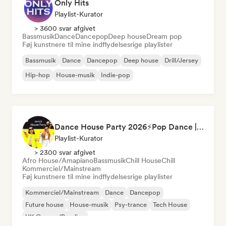
Only Hits
Playlist-Kurator
> 3600 svar afgivet
Bassmusik
Dance
Dancepop
Deep house
Dream pop
Føj kunstnere til mine indflydelsesrige playlister
Bassmusik
Dance
Dancepop
Deep house
Drill/Jersey
Hip-hop
House-musik
Indie-pop
Dance House Party 2026⚡️Pop Dance | EDM | Pop EDM | Dance | Electro House | Tech House | Eurodance
Playlist-Kurator
> 2300 svar afgivet
Afro House/Amapiano
Bassmusik
Chill House
Chill
Kommerciel/Mainstream
Føj kunstnere til mine indflydelsesrige playlister
Kommerciel/Mainstream
Dance
Dancepop
Future house
House-musik
Psy-trance
Tech House
UK Garage/Bassline