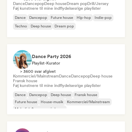
Dance
Dancepop
Deep house
Dream pop
Drill/Jersey
Føj kunstnere til mine indflydelsesrige playlister
Dance
Dancepop
Future house
Hip-hop
Indie-pop
Techno
Deep house
Dream pop
Dance Party 2026
Playlist-Kurator
> 3600 svar afgivet
Kommerciel/Mainstream
Dance
Dancepop
Deep house
Fransk house
Føj kunstnere til mine indflydelsesrige playlister
Dance
Dancepop
Deep house
Fransk house
Future house
House-musik
Kommerciel/Mainstream
Melodisk & progressiv house