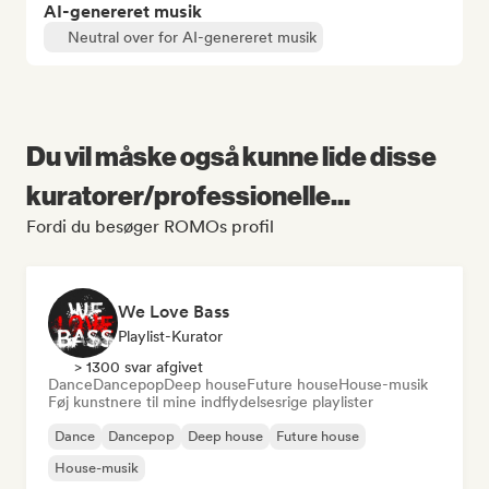
AI-genereret musik
Neutral over for AI-genereret musik
Du vil måske også kunne lide disse
kuratorer/professionelle...
Fordi du besøger ROMOs profil
We Love Bass
Playlist-Kurator
> 1300 svar afgivet
Dance
Dancepop
Deep house
Future house
House-musik
Føj kunstnere til mine indflydelsesrige playlister
Dance
Dancepop
Deep house
Future house
House-musik