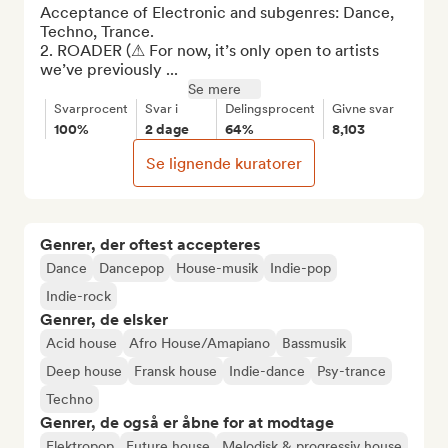
Acceptance of Electronic and subgenres: Dance, 
Techno, Trance.

2. ROADER (⚠ For now, it’s only open to artists 
we’ve previously ...
Se mere
Svarprocent
Svar i
Delingsprocent
Givne svar
100%
2 dage
64%
8,103
Se lignende kuratorer
Genrer, der oftest accepteres
Dance
Dancepop
House-musik
Indie-pop
Indie-rock
Genrer, de elsker
Acid house
Afro House/Amapiano
Bassmusik
Deep house
Fransk house
Indie-dance
Psy-trance
Techno
Genrer, de også er åbne for at modtage
Elektropop
Future house
Melodisk & progressiv house