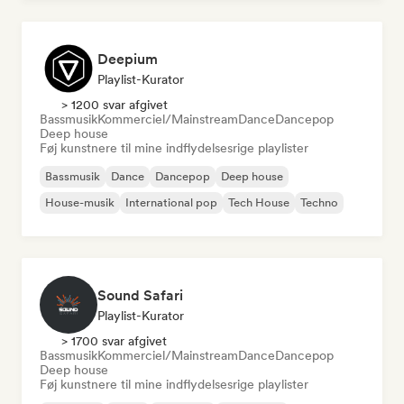
Deepium
Playlist-Kurator
> 1200 svar afgivet
Bassmusik
Kommerciel/Mainstream
Dance
Dancepop
Deep house
Føj kunstnere til mine indflydelsesrige playlister
Bassmusik
Dance
Dancepop
Deep house
House-musik
International pop
Tech House
Techno
Sound Safari
Playlist-Kurator
> 1700 svar afgivet
Bassmusik
Kommerciel/Mainstream
Dance
Dancepop
Deep house
Føj kunstnere til mine indflydelsesrige playlister