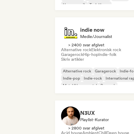
House-musik
Tech House
indie now
Medie/journalist
> 2400 svar afgivet
Alternative rock
Elektronisk rock
Garagerock
Hip-hop
Indie-folk
Skriv artikler
Alternative rock
Garagerock
Indie-fo
Indie-pop
Indie-rock
International ra
Metal/Heavy metal
Poprock
N3UX
Playlist-Kurator
> 2800 svar afgivet
Acid house
Ambient
Chill
Deep house