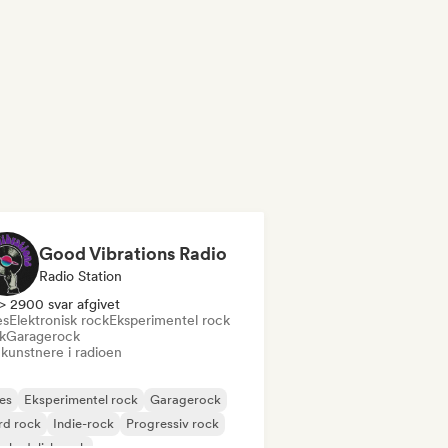
Good Vibrations Radio
Radio Station
> 2900 svar afgivet
es
Elektronisk rock
Eksperimentel rock
k
Garagerock
 kunstnere i radioen
es
Eksperimentel rock
Garagerock
rd rock
Indie-rock
Progressiv rock
chedelisk rock