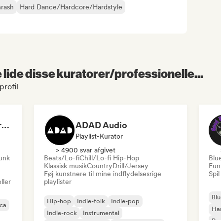
rash
Hard Dance/Hardcore/Hardstyle
lide disse kuratorer/professionelle...
profil
Dreamers Island Entertainment
ADAD Audio
Playlist-Kurator
> 4900 svar afgivet
funk
Beats/Lo-fi
Chill/Lo-fi Hip-Hop
Blu
Klassisk musik
Country
Drill/Jersey
Fun
Føj kunstnere til mine indflydelsesrige
Spil
ller
playlister
Blu
Hip-hop
Indie-folk
Indie-pop
ica
Ha
Indie-rock
Instrumental
Psy