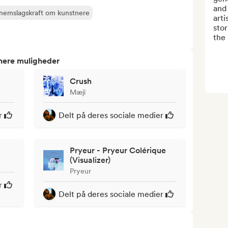
and 
nnemslagskraft om kunstnere
arti
sto
the 
tnere muligheder
Crush
Mæji
r
Delt på deres sociale medier
Pryeur - Pryeur Colérique
(Visualizer)
Pryeur
r
Delt på deres sociale medier