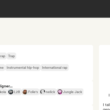
 rap
Trap
me
Instrumental hip-hop
International rap
gner...
kola
L2B
Folie's
nelick
Jungle Jack
I ta
gen