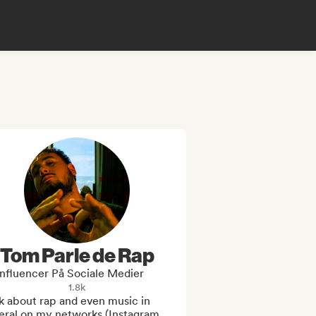
Tom Parle de Rap
Influencer På Sociale Medier
1.8k
lk about rap and even music in 
eral on my networks (Instagram 