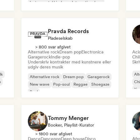
Instrumental hip-hop
International rap
Roc
Rap på engelsk
Pravda Records
Pladeselskab
> 800 svar afgivet
Alternative rock
Dream pop
Electronica
Aci
Garagerock
Indie-pop
Chi
Underskriv kontrakter med kunstnere eller
Skri
udgiv deres musik
lk
Alt
Alternative rock
Dream pop
Garagerock
p
Chi
New wave
Pop-soul
Reggae
Shoegaze
Ko
Soul
Dr
Tommy Menger
Booker, Playlist-Kurator
> 1800 svar afgivet
Dance
Dancepop
Deep house
Disco
Afr