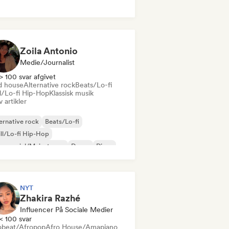
k & Roll/Klassisk Rock
Zoila Antonio
Medie/journalist
> 100 svar afgivet
d house
Alternative rock
Beats/Lo-fi
ll/Lo-fi Hip-Hop
Klassisk musik
v artikler
ernative rock
Beats/Lo-fi
ll/Lo-fi Hip-Hop
mmerciel/Mainstream
Dance
Disco
eam pop
House-musik
NYT
Zhakira Razhé
Influencer På Sociale Medier
< 100 svar
obeat/Afropop
Afro House/Amapiano