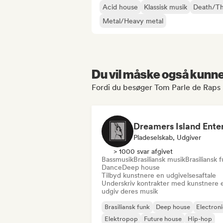
Acid house
Klassisk musik
Death/Th
Metal/Heavy metal
Du vil måske også kunne 
Fordi du besøger Tom Parle de Raps 
Pladeselskab, Udgiver
> 1000 svar afgivet
Bassmusik
Brasiliansk musik
Brasiliansk 
Dance
Deep house
Tilbyd kunstnere en udgivelsesaftale
Underskriv kontrakter med kunstnere e
udgiv deres musik
Brasiliansk funk
Deep house
Electron
Elektropop
Future house
Hip-hop