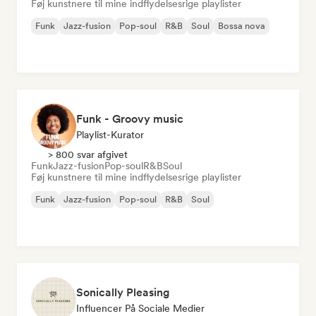
Føj kunstnere til mine indflydelsesrige playlister
Funk
Jazz-fusion
Pop-soul
R&B
Soul
Bossa nova
Funk - Groovy music
Playlist-Kurator
> 800 svar afgivet
Funk
Jazz-fusion
Pop-soul
R&B
Soul
Føj kunstnere til mine indflydelsesrige playlister
Funk
Jazz-fusion
Pop-soul
R&B
Soul
Sonically Pleasing
Influencer På Sociale Medier