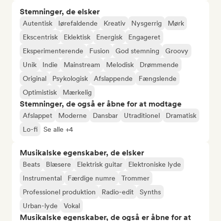
Stemninger, de elsker
Autentisk
Iørefaldende
Kreativ
Nysgerrig
Mørk
Ekscentrisk
Eklektisk
Energisk
Engageret
Eksperimenterende
Fusion
God stemning
Groovy
Unik
Indie
Mainstream
Melodisk
Drømmende
Original
Psykologisk
Afslappende
Fængslende
Optimistisk
Mærkelig
Stemninger, de også er åbne for at modtage
Afslappet
Moderne
Dansbar
Utraditionel
Dramatisk
Lo-fi
Se alle +4
Musikalske egenskaber, de elsker
Beats
Blæsere
Elektrisk guitar
Elektroniske lyde
Instrumental
Færdige numre
Trommer
Professionel produktion
Radio-edit
Synths
Urban-lyde
Vokal
Musikalske egenskaber, de også er åbne for at