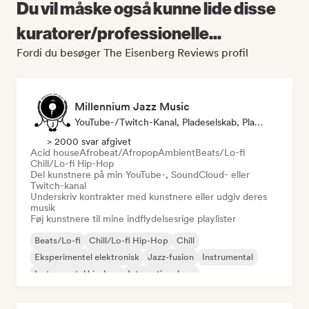
Du vil måske også kunne lide disse
kuratorer/professionelle...
Fordi du besøger The Eisenberg Reviews profil
Millennium Jazz Music
YouTube-/Twitch-Kanal, Pladeselskab, Playlist-Kurator
> 2000 svar afgivet
Acid house
Afrobeat/Afropop
Ambient
Beats/Lo-fi
Chill/Lo-fi Hip-Hop
Del kunstnere på min YouTube-, SoundCloud- eller
Twitch-kanal
Underskriv kontrakter med kunstnere eller udgiv deres
musik
Føj kunstnere til mine indflydelsesrige playlister
Beats/Lo-fi
Chill/Lo-fi Hip-Hop
Chill
Eksperimentel elektronisk
Jazz-fusion
Instrumental
Instrumental hip-hop
International rap