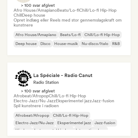
> 100 svar afgivet
Afro House/Amapiano
Beats/Lo-fi
Chill/Lo-fi Hip-Hop
Chill
Deep house
Opret indlæg eller Reels med stor gennemslagskraft om
kunstnere
Afro House/Amapiano
Beats/Lo-fi
Chill/Lo-fi Hip-Hop
Deep house
Disco
House-musik
Nu-disco/Italo
R&B
La Spéciale - Radio Canut
Radio Station
> 100 svar afgivet
Afrobeat/Afropop
Chill/Lo-fi Hip-Hop
Electro Jazz/Nu Jazz
Eksperimentel jazz
Jazz-fusion
Spil kunstnere i radioen
Afrobeat/Afropop
Chill/Lo-fi Hip-Hop
Electro Jazz/Nu Jazz
Eksperimentel jazz
Jazz-fusion
Hip-hop
Instrumental hip-hop
International rap