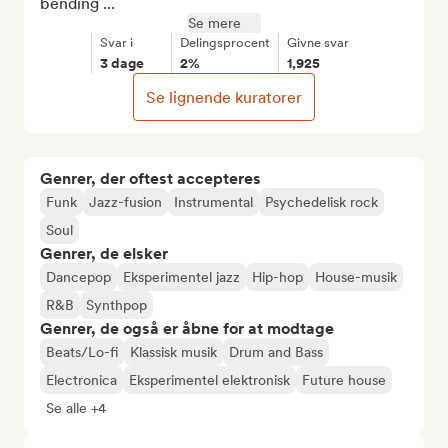
bending ...
Se mere
Svar i
Delingsprocent
Givne svar
3 dage
2%
1,925
Se lignende kuratorer
Genrer, der oftest accepteres
Funk
Jazz-fusion
Instrumental
Psychedelisk rock
Soul
Genrer, de elsker
Dancepop
Eksperimentel jazz
Hip-hop
House-musik
R&B
Synthpop
Genrer, de også er åbne for at modtage
Beats/Lo-fi
Klassisk musik
Drum and Bass
Electronica
Eksperimentel elektronisk
Future house
Se alle +4