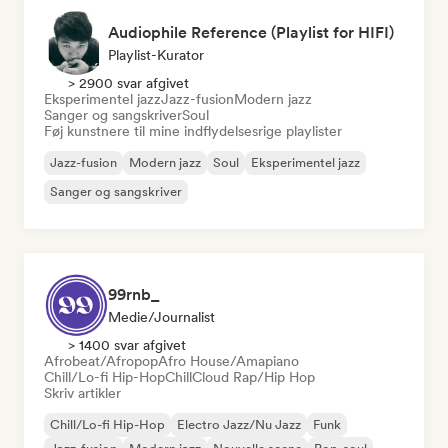
Audiophile Reference (Playlist for HIFI)
Playlist-Kurator
> 2900 svar afgivet
Eksperimentel jazz
Jazz-fusion
Modern jazz
Sanger og sangskriver
Soul
Føj kunstnere til mine indflydelsesrige playlister
Jazz-fusion
Modern jazz
Soul
Eksperimentel jazz
Sanger og sangskriver
99rnb_
Medie/journalist
> 1400 svar afgivet
Afrobeat/Afropop
Afro House/Amapiano
Chill/Lo-fi Hip-Hop
Chill
Cloud Rap/Hip Hop
Skriv artikler
Chill/Lo-fi Hip-Hop
Electro Jazz/Nu Jazz
Funk