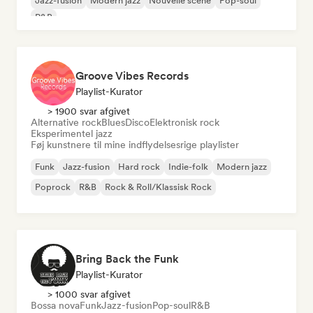
Jazz-fusion
Modern jazz
Nouvelle scene
Pop-soul
R&B
Groove Vibes Records
Playlist-Kurator
> 1900 svar afgivet
Alternative rock
Blues
Disco
Elektronisk rock
Eksperimentel jazz
Føj kunstnere til mine indflydelsesrige playlister
Funk
Jazz-fusion
Hard rock
Indie-folk
Modern jazz
Poprock
R&B
Rock & Roll/Klassisk Rock
Bring Back the Funk
Playlist-Kurator
> 1000 svar afgivet
Bossa nova
Funk
Jazz-fusion
Pop-soul
R&B