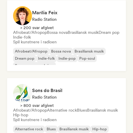
Marília Feix
Radio Station
> 200 svar afgivet
Afrobeat/Afropop
Bossa nova
Brasiliansk musik
Dream pop
Indie-folk
Spil kunstnere i radioen
Afrobeat/Afropop
Bossa nova
Brasiliansk musik
Dream pop
Indie-folk
Indie-pop
Pop-soul
Sanger og sangskriver
Sons do Brasil
Radio Station
> 800 svar afgivet
Afrobeat/Afropop
Alternative rock
Blues
Brasiliansk musik
Hip-hop
Spil kunstnere i radioen
Alternative rock
Blues
Brasiliansk musik
Hip-hop