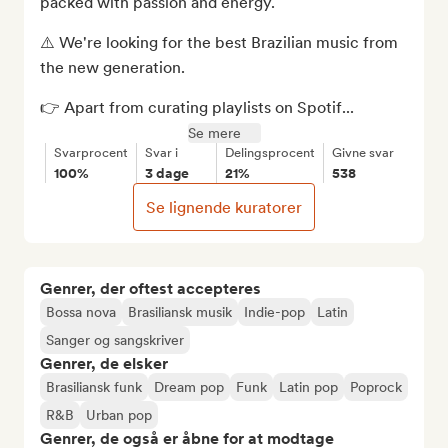
packed with passion and energy. 

⚠️ We're looking for the best Brazilian music from 
the new generation.

👉 Apart from curating playlists on Spotif...
Se mere
Svarprocent
Svar i
Delingsprocent
Givne svar
100%
3 dage
21%
538
Se lignende kuratorer
Genrer, der oftest accepteres
Bossa nova
Brasiliansk musik
Indie-pop
Latin
Sanger og sangskriver
Genrer, de elsker
Brasiliansk funk
Dream pop
Funk
Latin pop
Poprock
R&B
Urban pop
Genrer, de også er åbne for at modtage