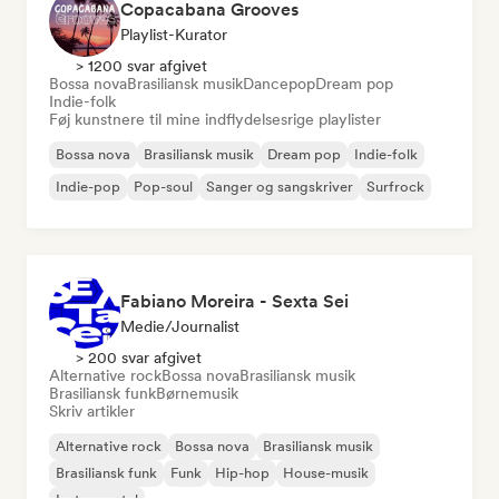
Copacabana Grooves
Playlist-Kurator
> 1200 svar afgivet
Bossa nova
Brasiliansk musik
Dancepop
Dream pop
Indie-folk
Føj kunstnere til mine indflydelsesrige playlister
Bossa nova
Brasiliansk musik
Dream pop
Indie-folk
Indie-pop
Pop-soul
Sanger og sangskriver
Surfrock
Fabiano Moreira - Sexta Sei
Medie/journalist
> 200 svar afgivet
Alternative rock
Bossa nova
Brasiliansk musik
Brasiliansk funk
Børnemusik
Skriv artikler
Alternative rock
Bossa nova
Brasiliansk musik
Brasiliansk funk
Funk
Hip-hop
House-musik