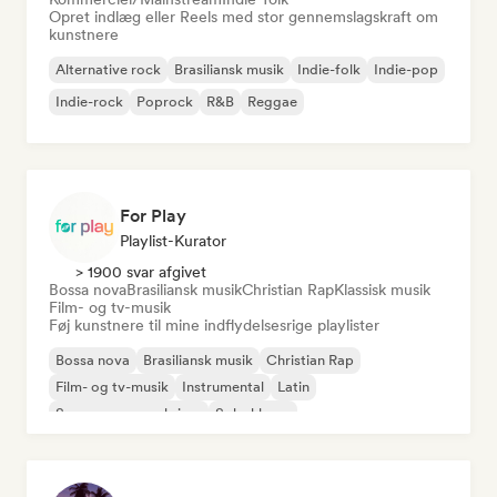
Opret indlæg eller Reels med stor gennemslagskraft om
kunstnere
Alternative rock
Brasiliansk musik
Indie-folk
Indie-pop
Indie-rock
Poprock
R&B
Reggae
For Play
Playlist-Kurator
> 1900 svar afgivet
Bossa nova
Brasiliansk musik
Christian Rap
Klassisk musik
Film- og tv-musik
Føj kunstnere til mine indflydelsesrige playlister
Bossa nova
Brasiliansk musik
Christian Rap
Film- og tv-musik
Instrumental
Latin
Sanger og sangskriver
Solo-klaver