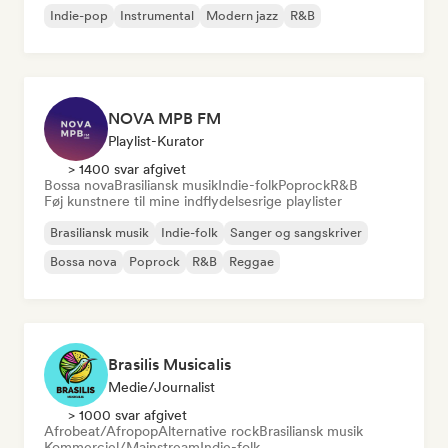
Indie-pop
Instrumental
Modern jazz
R&B
NOVA MPB FM
Playlist-Kurator
> 1400 svar afgivet
Bossa nova
Brasiliansk musik
Indie-folk
Poprock
R&B
Føj kunstnere til mine indflydelsesrige playlister
Brasiliansk musik
Indie-folk
Sanger og sangskriver
Bossa nova
Poprock
R&B
Reggae
Brasilis Musicalis
Medie/journalist
> 1000 svar afgivet
Afrobeat/Afropop
Alternative rock
Brasiliansk musik
Kommerciel/Mainstream
Indie-folk