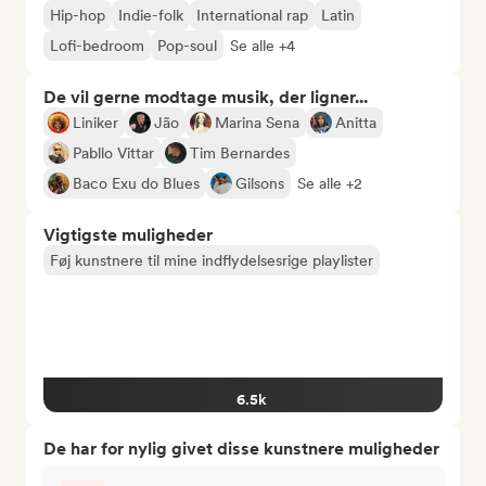
Hip-hop
Indie-folk
International rap
Latin
Lofi-bedroom
Pop-soul
Se alle +4
De vil gerne modtage musik, der ligner...
Liniker
Jão
Marina Sena
Anitta
Pabllo Vittar
Tim Bernardes
Baco Exu do Blues
Gilsons
Se alle +2
Vigtigste muligheder
Føj kunstnere til mine indflydelsesrige playlister
6.5k
De har for nylig givet disse kunstnere muligheder