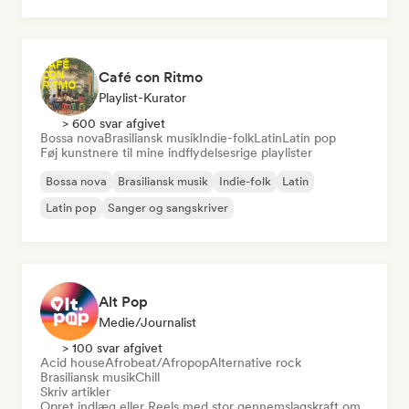
Instrumental
Café con Ritmo
Playlist-Kurator
> 600 svar afgivet
Bossa nova
Brasiliansk musik
Indie-folk
Latin
Latin pop
Føj kunstnere til mine indflydelsesrige playlister
Bossa nova
Brasiliansk musik
Indie-folk
Latin
Latin pop
Sanger og sangskriver
Alt Pop
Medie/journalist
> 100 svar afgivet
Acid house
Afrobeat/Afropop
Alternative rock
Brasiliansk musik
Chill
Skriv artikler
Opret indlæg eller Reels med stor gennemslagskraft om