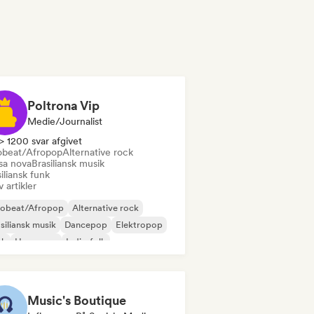
Poltrona Vip
Medie/journalist
> 1200 svar afgivet
obeat/Afropop
Alternative rock
sa nova
Brasiliansk musik
iliansk funk
v artikler
robeat/Afropop
Alternative rock
siliansk musik
Dancepop
Elektropop
nk
Hyperpop
Indie-folk
Music's Boutique