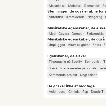
Melankolsk
Melodisk
Romantisk
Se
Stemninger, de også er åbne for
Autentisk
Iørefaldende
Nysgerrig
Musikalske egenskaber, de elske
Med
Covers
Demoer
Elektroniske 
Musikalske egenskaber, de også 
Unplugged
Akustisk guitar
Beats
E
Egenskaber, de elsker
Tilgængelig på Spotify
Komponist
T
Stærk tilstedeværelse på sociale medi
Kommende projekt
Ungt talent
De ønsker ikke at modtage...
Acid house
Christian Rap
Death/Th