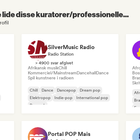
lide disse kuratorer/professionelle...
ofil
SilverMusic Radio
Radio Station
> 4900 svar afgivet
Afrikansk musik
Chill
Afr
Kommerciel/Mainstream
Dancehall
Dance
Bos
Spil kunstnere i radioen
Bras
Skri
Chill
Dance
Dancepop
Dream pop
Af
Elektropop
Indie-pop
International pop
Bra
Poprock
Fu
Portal POP Mais