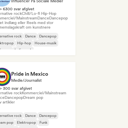
Influencer På Sociale Medier
> 6300 svar afgivet
rnative rock
Chill/Lo-fi Hip-Hop
merciel/Mainstream
Dance
Dancepop
et indlæg eller Reels med stor
nemslagskraft om kunstnere
ernative rock
Dance
Dancepop
ektropop
Hip-hop
House-musik
ie-pop
Indie-rock
Pride in Mexico
Medie/journalist
> 300 svar afgivet
rnative rock
Kommerciel/Mainstream
ce
Dancepop
Dream pop
v artikler
ernative rock
Dance
Dancepop
eam pop
Elektropop
Funk