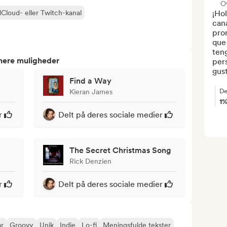
O
Cloud- eller Twitch-kanal
¡Hol
cana
prom
que
teng
tnere muligheder
per
gust
Find a Way
De
Kieran James
1
r
Delt på deres sociale medier
The Secret Christmas Song
Rick Denzien
r
Delt på deres sociale medier
r
Groovy
Unik
Indie
Lo-fi
Meningsfulde tekster