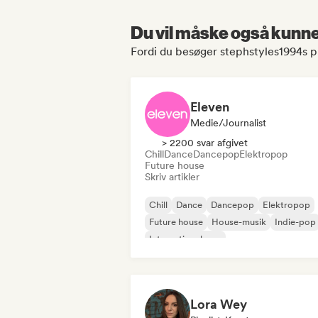
Du vil måske også kunne 
Fordi du besøger stephstyles1994s pr
Eleven
Medie/journalist
> 2200 svar afgivet
Chill
Dance
Dancepop
Elektropop
Future house
Skriv artikler
Chill
Dance
Dancepop
Elektropop
Future house
House-musik
Indie-pop
International pop
Lora Wey