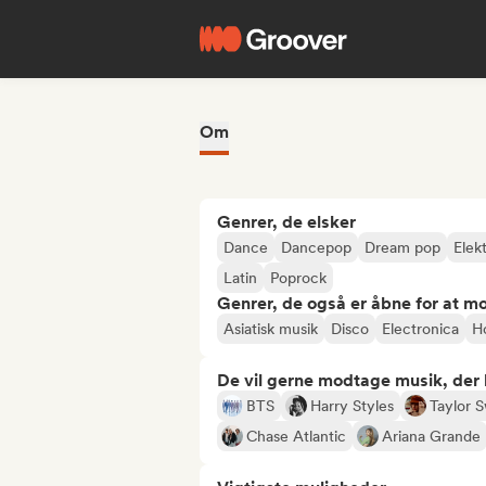
Om
Genrer, de elsker
Dance
Dancepop
Dream pop
Elek
Latin
Poprock
Genrer, de også er åbne for at m
Asiatisk musik
Disco
Electronica
H
De vil gerne modtage musik, der li
BTS
Harry Styles
Taylor S
Chase Atlantic
Ariana Grande