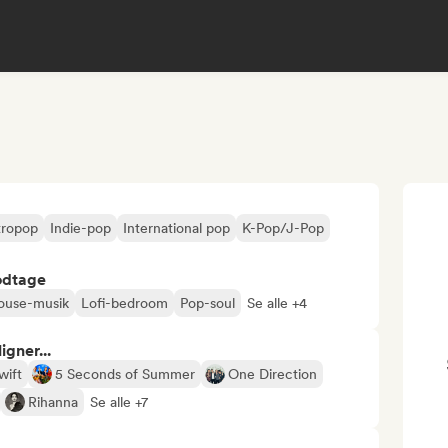
tropop
Indie-pop
International pop
K-Pop/J-Pop
odtage
ouse-musik
Lofi-bedroom
Pop-soul
Se alle +4
gner...
wift
5 Seconds of Summer
One Direction
Rihanna
Se alle +7