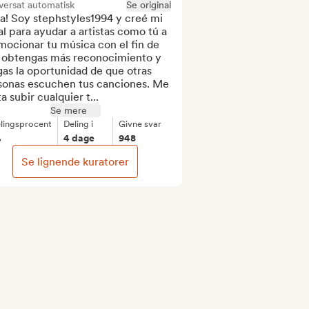
versat automatisk
Se original
a! Soy stephstyles1994 y creé mi 
l para ayudar a artistas como tú a 
ocionar tu música con el fin de 
 obtengas más reconocimiento y 
as la oportunidad de que otras 
sonas escuchen tus canciones. Me 
a subir cualquier t...
Se mere
lingsprocent
Deling i
Givne svar
%
4 dage
948
Se lignende kuratorer