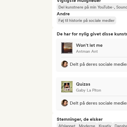
Vigtigste muligheder
Del kunstnere på min YouTube-, Sound
Andre
Føj til historie på sociale medier
De har for nylig givet disse kuns
Won't let me
Antman Ant
Delt på deres sociale medie
Quizas
Gaby La Piton
Delt på deres sociale medie
Stemninger, de elsker
Afslappet
Moderne
Kreativ
Dansba