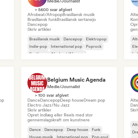
Medie/journalist
> 5600 svar afgivet
Afrobeat/Afropop
Brasiliansk musik
Alte
Brasiliansk funk
Brasiliansk sertanejo
Kom
Dancepop
Opr
Skriv artikler
gen
Brasiliansk musik
Dancepop
Elektropop
Alt
Indie-pop
International pop
Poprock
El
Synthpop
Afrobeat/Afropop
Ind
Belgium Music Agenda
Medie/journalist
> 100 svar afgivet
op
Dance
Dancepop
Deep house
Dream pop
Alte
Electro Jazz/Nu Jazz
Dan
Skriv artikler
Skri
Opret indlæg eller Reels med stor
gennemslagskraft om kunstnere
Alt
Dance
Dancepop
Deep house
Funk
Dr
House-musik
International pop
Pop-soul