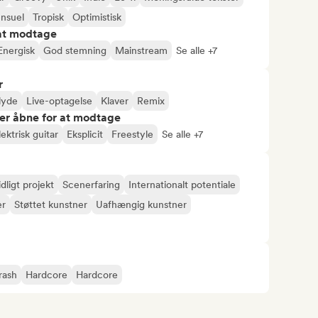
nsuel
Tropisk
Optimistisk
 at modtage
Energisk
God stemning
Mainstream
Se alle +7
r
lyde
Live-optagelse
Klaver
Remix
er åbne for at modtage
lektrisk guitar
Eksplicit
Freestyle
Se alle +7
idligt projekt
Scenerfaring
Internationalt potentiale
er
Støttet kunstner
Uafhængig kunstner
rash
Hardcore
Hardcore