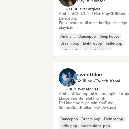
Playlist-Kurator
> 6800 svar afgivet
Ambient
Chill/Lo-fi Hip-Hop
Chill
Dance
Dancepop
Føj kunstnere til mine indflydelsesrige
playlister
Ambient
Dancepop
Deep house
Dream pop
Elektropop
Indie-pop
Indie-rock
International pop
sweetblue
YouTube-/Twitch-Kanal
> 400 svar afgivet
Ambient
Dancepop
Dream pop
Elektrop
Eksperimentel elektronisk
Del kunstnere på min YouTube-,
SoundCloud- eller Twitch-kanal
Dancepop
Dream pop
Elektropop
Indie-pop
International pop