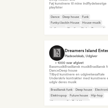
Føj kunstnere til mine indflydelsesrige
playlister
Dance
Deep house
Funk
Funky/Jackin House
House-musik
Indie-pop
Nu-disco/Italo
Pop-soul
Pladeselskab, Udgiver
> 1000 svar afgivet
Bassmusik
Brasiliansk musik
Brasiliansk 
Dance
Deep house
Tilbyd kunstnere en udgivelsesaftale
Underskriv kontrakter med kunstnere e
udgiv deres musik
Brasiliansk funk
Deep house
Electron
Elektropop
Future house
Hip-hop
House-musik
Tech House