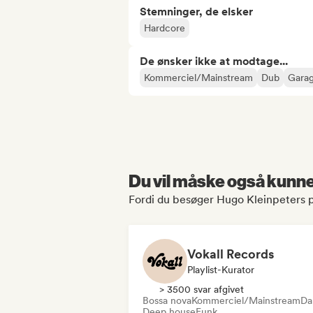
Stemninger, de elsker
Hardcore
De ønsker ikke at modtage...
Kommerciel/Mainstream
Dub
Gara
Du vil måske også kunne 
Fordi du besøger Hugo Kleinpeters p
Vokall Records
Playlist-Kurator
> 3500 svar afgivet
Bossa nova
Kommerciel/Mainstream
Da
Deep house
Funk