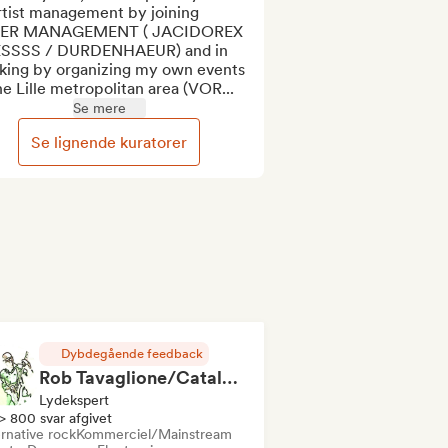
rtist management by joining 
ER MANAGEMENT ( JACIDOREX 
ESSSS / DURDENHAEUR) and in 
king by organizing my own events 
he Lille metropolitan area (VOR...
Se mere
Se lignende kuratorer
Dybdegående feedback
Rob Tavaglione/Catalyst Recording
Lydekspert
> 800 svar afgivet
rnative rock
Kommerciel/Mainstream