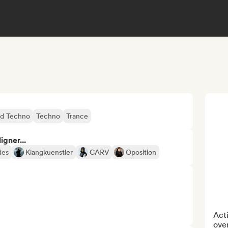
rd Techno
Techno
Trance
gner...
des
Klangkuenstler
CARV
Oposition
Acti
over