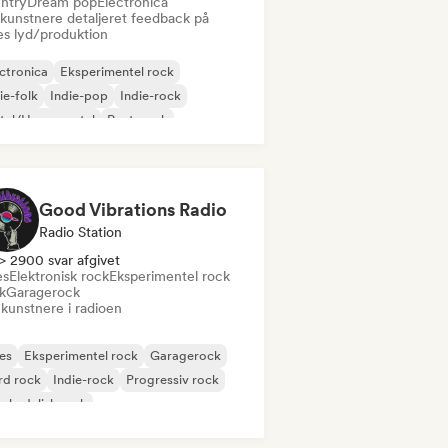
ntry
Dream pop
Electronica
 kunstnere detaljeret feedback på
es lyd/produktion
ctronica
Eksperimentel rock
ie-folk
Indie-pop
Indie-rock
tal/Heavy metal
Post-punk
k & Roll/Klassisk Rock
Good Vibrations Radio
Radio Station
> 2900 svar afgivet
es
Elektronisk rock
Eksperimentel rock
k
Garagerock
 kunstnere i radioen
es
Eksperimentel rock
Garagerock
rd rock
Indie-rock
Progressiv rock
chedelisk rock
k & Roll/Klassisk Rock