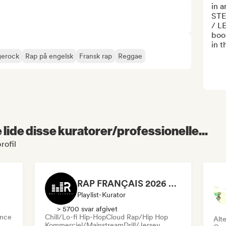
in a
STE
/ L
boo
in t
gerock
Rap på engelsk
Fransk rap
Reggae
lide disse kuratorer/professionelle...
rofil
RAP FRANÇAIS 2026 🔥🇫🇷 (Way Records)
Playlist-Kurator
> 5700 svar afgivet
nce
Chill/Lo-fi Hip-Hop
Cloud Rap/Hip Hop
Alte
Kommerciel/Mainstream
Drill/Jersey