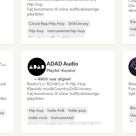
Cou
Hip-hop
Giv
Føj kunstnere til mine indflydelsesrige
der
playlister
Ele
Cloud Rap/Hip Hop
Drill/Jersey
Ind
Hip-hop
Instrumental hip-hop
Me
Fransk rap
Trap
Urban pop
Roc
Chill/Lo-fi Hip-Hop
Dreamers Island Entertainment
ADAD Audio
Playlist-Kurator
> 4900 svar afgivet
funk
Beats/Lo-fi
Chill/Lo-fi Hip-Hop
Blu
Klassisk musik
Country
Drill/Jersey
Fun
Føj kunstnere til mine indflydelsesrige
Spil
ller
playlister
Blu
Hip-hop
Indie-folk
Indie-pop
ica
Ha
Indie-rock
Instrumental
Psy
Instrumental hip-hop
International rap
Roc
Rap på engelsk