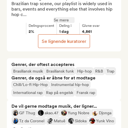
Brazilian trap scene, our playlist is widely used in 
bars, events and everything else that involves hip 
hop c...
Se mere
Delingsprocent
Deling i
Givne svar
2%
1 dag
4,861
Se lignende kuratorer
Genrer, der oftest accepteres
Brasiliansk musik
Brasiliansk funk
Hip-hop
R&B
Trap
Genrer, de også er åbne for at modtage
Chill/Lo-fi Hip-Hop
Instrumental hip-hop
International rap
Rap på engelsk
Fransk rap
De vil gerne modtage musik, der ligner...
GF Thug
akao.47
Yung Nobre
Djonga
Tz da Coronel
Matuê
Sidoka
Yunk Vino