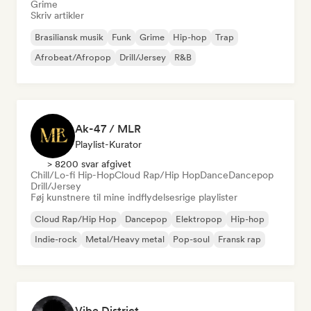
Grime
Skriv artikler
Brasiliansk musik
Funk
Grime
Hip-hop
Trap
Afrobeat/Afropop
Drill/Jersey
R&B
Ak-47 / MLR
Playlist-Kurator
> 8200 svar afgivet
Chill/Lo-fi Hip-Hop
Cloud Rap/Hip Hop
Dance
Dancepop
Drill/Jersey
Føj kunstnere til mine indflydelsesrige playlister
Cloud Rap/Hip Hop
Dancepop
Elektropop
Hip-hop
Indie-rock
Metal/Heavy metal
Pop-soul
Fransk rap
Vibe District