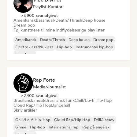
Playlist-Kurator
> 5900 svar afgivet
Amerikansk
Bassmusik
Death/Thrash
Deep house
Dream pop
Føj kunstnere til mine indflydelsesrige playlister
Amerikansk
Death/Thrash
Deep house
Dream pop
Electro Jazz/Nu Jazz
Hip-hop
Instrumental hip-hop
Fransk rap
Rap Forte
Medie/journalist
> 2400 svar afgivet
Brasiliansk musik
Brasiliansk funk
Chill/Lo-fi Hip-Hop
Cloud Rap/Hip Hop
Dancehall
Skriv artikler
Chill/Lo-fi Hip-Hop
Cloud Rap/Hip Hop
Drill/Jersey
Grime
Hip-hop
International rap
Rap på engelsk
Fransk rap