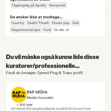
Tilgængelig på Spotify
Komponist
De ønsker ikke at modtage...
Country
Death/Thrash
Dream pop
Dub
Eksperimentel jazz
Funk
Se alle +3
Du vil måske også kunne lide disse
kuratorer/professionelle...
Fordi du besøger Speed Plug & Traps profil
RAP MÍDIA
Medie/journalist
< 100 svar
Afrobeat/Afropop
Brasiliansk musik
Drill/Jersey
Funk