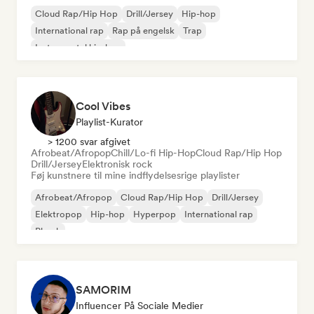
Cloud Rap/Hip Hop
Drill/Jersey
Hip-hop
International rap
Rap på engelsk
Trap
Instrumental hip-hop
Cool Vibes
Playlist-Kurator
> 1200 svar afgivet
Afrobeat/Afropop
Chill/Lo-fi Hip-Hop
Cloud Rap/Hip Hop
Drill/Jersey
Elektronisk rock
Føj kunstnere til mine indflydelsesrige playlister
Afrobeat/Afropop
Cloud Rap/Hip Hop
Drill/Jersey
Elektropop
Hip-hop
Hyperpop
International rap
Phonk
SAMORIM
Influencer På Sociale Medier