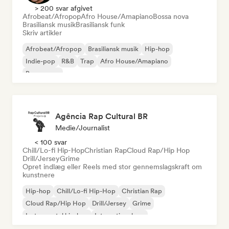
> 200 svar afgivet
Afrobeat/Afropop
Afro House/Amapiano
Bossa nova
Brasiliansk musik
Brasiliansk funk
Skriv artikler
Afrobeat/Afropop
Brasiliansk musik
Hip-hop
Indie-pop
R&B
Trap
Afro House/Amapiano
Bossa nova
Agência Rap Cultural BR
Medie/journalist
< 100 svar
Chill/Lo-fi Hip-Hop
Christian Rap
Cloud Rap/Hip Hop
Drill/Jersey
Grime
Opret indlæg eller Reels med stor gennemslagskraft om
kunstnere
Hip-hop
Chill/Lo-fi Hip-Hop
Christian Rap
Cloud Rap/Hip Hop
Drill/Jersey
Grime
Instrumental hip-hop
International rap