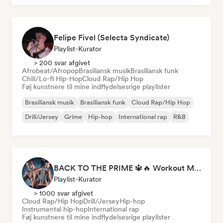
Felipe Fivel (Selecta Syndicate)
Playlist-Kurator
> 200 svar afgivet
Afrobeat/Afropop
Brasiliansk musik
Brasiliansk funk
Chill/Lo-fi Hip-Hop
Cloud Rap/Hip Hop
Føj kunstnere til mine indflydelsesrige playlister
Brasiliansk musik
Brasiliansk funk
Cloud Rap/Hip Hop
Drill/Jersey
Grime
Hip-hop
International rap
R&B
BACK TO THE PRIME 🔱🔥 Workout Motivation Playlist
Playlist-Kurator
> 1000 svar afgivet
Cloud Rap/Hip Hop
Drill/Jersey
Hip-hop
Instrumental hip-hop
International rap
Føj kunstnere til mine indflydelsesrige playlister