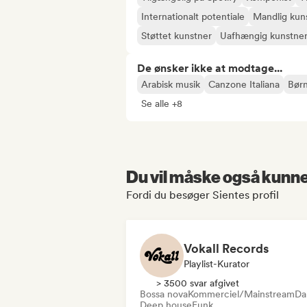
Internationalt potentiale
Mandlig kun
Støttet kunstner
Uafhængig kunstne
De ønsker ikke at modtage...
Arabisk musik
Canzone Italiana
Bør
Se alle +8
Du vil måske også kunne 
Fordi du besøger Sientes profil
Vokall Records
Playlist-Kurator
> 3500 svar afgivet
Bossa nova
Kommerciel/Mainstream
Da
Deep house
Funk