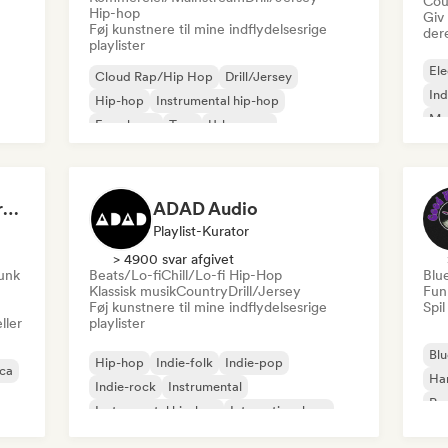
Cou
Hip-hop
Giv
Føj kunstnere til mine indflydelsesrige
der
playlister
Ele
Cloud Rap/Hip Hop
Drill/Jersey
Ind
Hip-hop
Instrumental hip-hop
Me
Fransk rap
Trap
Urban pop
Roc
Chill/Lo-fi Hip-Hop
Dreamers Island Entertainment
ADAD Audio
Playlist-Kurator
> 4900 svar afgivet
funk
Beats/Lo-fi
Chill/Lo-fi Hip-Hop
Blu
Klassisk musik
Country
Drill/Jersey
Fun
Føj kunstnere til mine indflydelsesrige
Spil
ller
playlister
Blu
Hip-hop
Indie-folk
Indie-pop
ica
Ha
Indie-rock
Instrumental
Psy
Instrumental hip-hop
International rap
Roc
Rap på engelsk