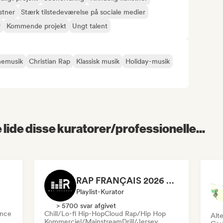
stner
Stærk tilstedeværelse på sociale medier
r
Kommende projekt
Ungt talent
nemusik
Christian Rap
Klassisk musik
Holiday-musik
lide disse kuratorer/professionelle...
RAP FRANÇAIS 2026 🔥🇫🇷 (Way Records)
Playlist-Kurator
> 5700 svar afgivet
nce
Chill/Lo-fi Hip-Hop
Cloud Rap/Hip Hop
Alte
Kommerciel/Mainstream
Drill/Jersey