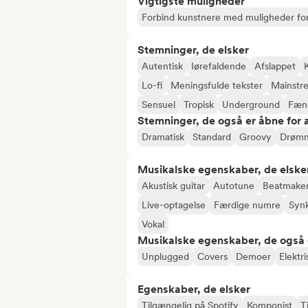
Vigtigste muligheder
Forbind kunstnere med muligheder for
Stemninger, de elsker
Autentisk
Iørefaldende
Afslappet
Lo-fi
Meningsfulde tekster
Mainstr
Sensuel
Tropisk
Underground
Fæn
Stemninger, de også er åbne for
Dramatisk
Standard
Groovy
Drøm
Musikalske egenskaber, de elske
Akustisk guitar
Autotune
Beatmake
Live-optagelse
Færdige numre
Synk
Vokal
Musikalske egenskaber, de også 
Unplugged
Covers
Demoer
Elektri
Egenskaber, de elsker
Tilgængelig på Spotify
Komponist
T