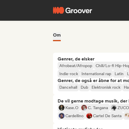
Om
Genrer, de elsker
Afrobeat/Afropop
Chill/Lo-fi Hip-Ho
Indie-rock
International rap
Latin
L
Genrer, de også er åbne for at m
Dancehall
Dub
Elektronisk rock
Ha
De vil gerne modtage musik, der li
Kase.O
C. Tangana
ZUCO
Cardellino
Cartel De Santa