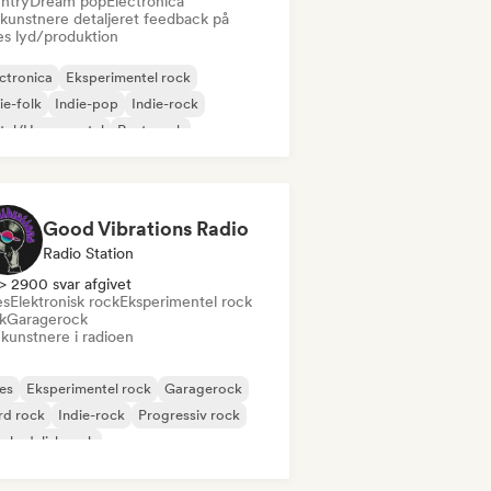
ntry
Dream pop
Electronica
 kunstnere detaljeret feedback på
es lyd/produktion
ctronica
Eksperimentel rock
ie-folk
Indie-pop
Indie-rock
tal/Heavy metal
Post-punk
k & Roll/Klassisk Rock
Good Vibrations Radio
Radio Station
> 2900 svar afgivet
es
Elektronisk rock
Eksperimentel rock
k
Garagerock
 kunstnere i radioen
es
Eksperimentel rock
Garagerock
rd rock
Indie-rock
Progressiv rock
chedelisk rock
k & Roll/Klassisk Rock