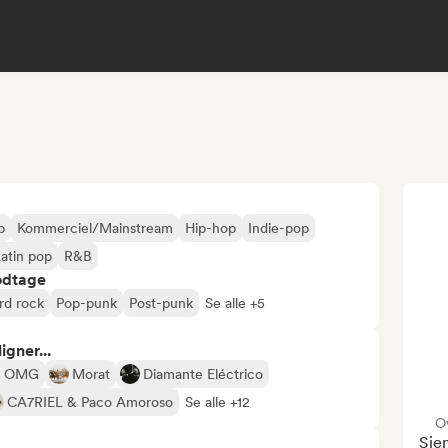
p
Kommerciel/Mainstream
Hip-hop
Indie-pop
atin pop
R&B
odtage
rd rock
Pop-punk
Post-punk
Se alle +5
gner...
 OMG
Morat
Diamante Eléctrico
CA7RIEL & Paco Amoroso
Se alle +12
O
Sien