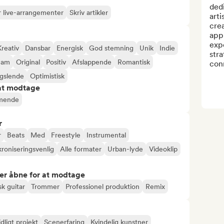
ded
 live-arrangementer
Skriv artikler
arti
crea
app
expe
Kreativ
Dansbar
Energisk
God stemning
Unik
Indie
stra
eam
Original
Positiv
Afslappende
Romantisk
conn
gslende
Optimistisk
 at modtage
mende
r
r
Beats
Med
Freestyle
Instrumental
roniseringsvenlig
Alle formater
Urban-lyde
Videoklip
er åbne for at modtage
sk guitar
Trommer
Professionel produktion
Remix
idligt projekt
Scenerfaring
Kvindelig kunstner