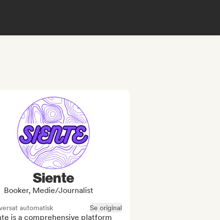
Siente
Booker, Medie/journalist
versat automatisk
Se original
te is a comprehensive platform 