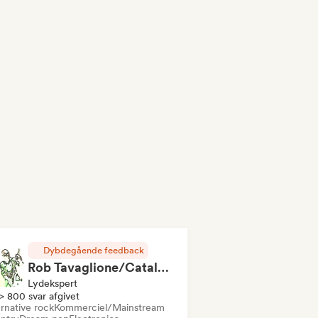
Dybdegående feedback
Rob Tavaglione/Catalyst Recording
Lydekspert
> 800 svar afgivet
rnative rock
Kommerciel/Mainstream