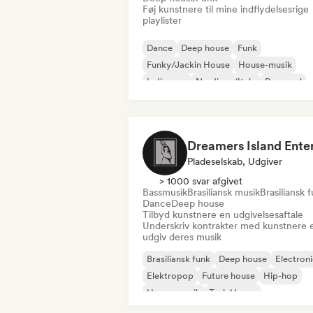
Føj kunstnere til mine indflydelsesrige
playlister
Dance
Deep house
Funk
Funky/Jackin House
House-musik
Indie-pop
Nu-disco/Italo
Pop-soul
Pladeselskab, Udgiver
> 1000 svar afgivet
Bassmusik
Brasiliansk musik
Brasiliansk 
Dance
Deep house
Tilbyd kunstnere en udgivelsesaftale
Underskriv kontrakter med kunstnere e
udgiv deres musik
Brasiliansk funk
Deep house
Electron
Elektropop
Future house
Hip-hop
House-musik
Tech House