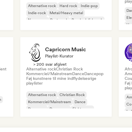
play
Alternative rock
Hard rock
Indie-pop
Da
Indie-rock
Metal/Heavy metal
El
New wave
Post-punk
Psychedelisk rock
Ho
Capricorn Music
Playlist-Kurator
> 200 svar afgivet
ent
Alternative rock
Christian Rock
Afr
Kommerciel/Mainstream
Dance
Dancepop
Ame
Føj kunstnere til mine indflydelsesrige
Cou
playlister
Føj 
play
Alternative rock
Christian Rock
Am
m
Kommerciel/Mainstream
Dance
Co
Dancepop
Dream pop
Elektropop
Ind
House-musik