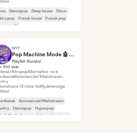
lister
nce
Dancepop
Deep house
Disco
ektropop
Fransk house
Fransk pop
use-musik
NYT
Pop Machine Mode 🤖 AI Music, Indie Pop & Dream Pop
Playlist-Kurator
< 100 svar
obeat/Afropop
Alternative rock
rikansk
Kommerciel/Mainstream
ntry
kunstnere til mine indflydelsesrige
lister
erikansk
Kommerciel/Mainstream
untry
Dancepop
Hyperpop
ie-folk
Indie-pop
International pop