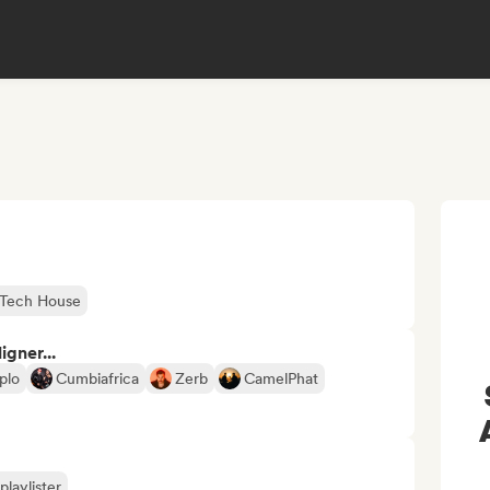
Tech House
gner...
plo
Cumbiafrica
Zerb
CamelPhat
playlister