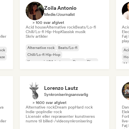
Zoila Antonio
Medie/journalist
> 100 svar afgivet
Acid house
Alternative rock
Beats/Lo-fi
Aci
Chill/Lo-fi Hip-Hop
Klassisk musik
Ele
ller
Skriv artikler
Føj 
play
Alternative rock
Beats/Lo-fi
ock
Ac
Chill/Lo-fi Hip-Hop
aze
Ho
Kommerciel/Mainstream
Dance
Disco
Mel
Dream pop
House-musik
Or
Lorenzo Lautz
Synkroniseringsansvarlig
> 1600 svar afgivet
va
Alternative rock
Dream pop
Hard rock
Dan
Indie-pop
Indie-rock
Ele
Licensér eller repræsenter kunstneres
For
ller
numre til billed-/videosynkronisering
liv
Føj 