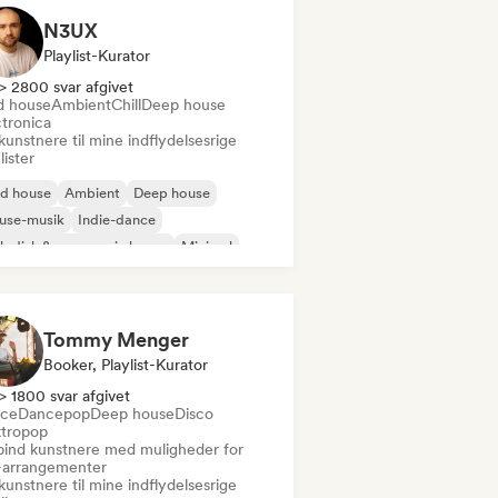
N3UX
Playlist-Kurator
> 2800 svar afgivet
d house
Ambient
Chill
Deep house
ctronica
kunstnere til mine indflydelsesrige
lister
id house
Ambient
Deep house
use-musik
Indie-dance
odisk & progressiv house
Minimal
ganisk house/Downtempo
Tommy Menger
Booker, Playlist-Kurator
> 1800 svar afgivet
ce
Dancepop
Deep house
Disco
ktropop
bind kunstnere med muligheder for
e-arrangementer
kunstnere til mine indflydelsesrige