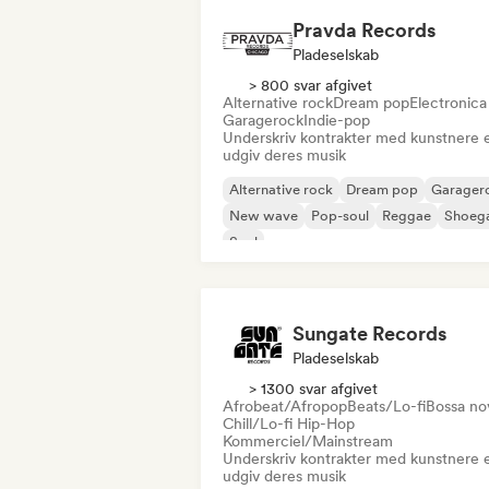
Pravda Records
Pladeselskab
> 800 svar afgivet
Alternative rock
Dream pop
Electronica
Garagerock
Indie-pop
Underskriv kontrakter med kunstnere e
udgiv deres musik
Alternative rock
Dream pop
Garager
New wave
Pop-soul
Reggae
Shoeg
Soul
Sungate Records
Pladeselskab
> 1300 svar afgivet
Afrobeat/Afropop
Beats/Lo-fi
Bossa no
Chill/Lo-fi Hip-Hop
Kommerciel/Mainstream
Underskriv kontrakter med kunstnere e
udgiv deres musik