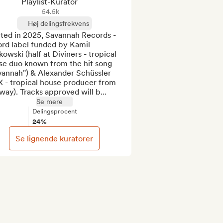
Playlist-Kurator
54.5k
Høj delingsfrekvens
ted in 2025, Savannah Records - 
rd label funded by Kamil 
kowski (half at Diviners - tropical 
se duo known from the hit song 
vannah") & Alexander Schüssler 
 - tropical house producer from 
ay). Tracks approved will b...
Se mere
Delingsprocent
24%
Se lignende kuratorer