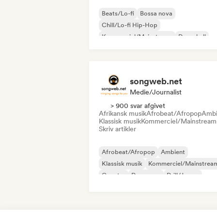
Beats/Lo-fi
Bossa nova
Chill/Lo-fi Hip-Hop
Kommerciel/Mainstream
Dancehall
Dancepop
Hip-hop
Pop-soul
songweb.net
Medie/journalist
> 900 svar afgivet
Afrikansk musik
Afrobeat/Afropop
Ambi
Klassisk musik
Kommerciel/Mainstream
Skriv artikler
Afrobeat/Afropop
Ambient
Klassisk musik
Kommerciel/Mainstrea
Country
Dancepop
Drill/Jersey
Hip-hop