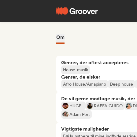
Om
Genrer, der oftest accepteres
House-musik
Genrer, de elsker
Afro House/Amapiano
Deep house
De vil gerne modtage musik, der li
HUGEL
RAFFA GUIDO
Di
Adam Port
Vigtigste muligheder
Føj kunstnere til mine indflydelsesrige 