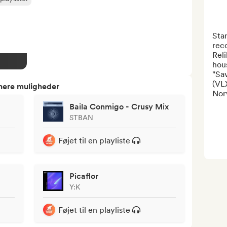
Star
reco
Reli
hou
"Sa
(VLX
tnere muligheder
Norw
Baila Conmigo - Crusy Mix
STBAN
Føjet til en playliste
Picaflor
Y:K
Føjet til en playliste