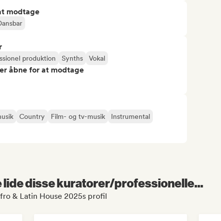
 at modtage
Dansbar
r
ssionel produktion
Synths
Vokal
er åbne for at modtage
musik
Country
Film- og tv-musik
Instrumental
lide disse kuratorer/professionelle...
fro & Latin House 2025s profil