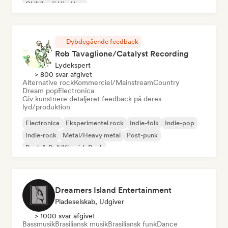
Chill/Lo-fi Hip-Hop
Dybdegående feedback
Rob Tavaglione/Catalyst Recording
Lydekspert
> 800 svar afgivet
Alternative rock
Kommerciel/Mainstream
Country
Dream pop
Electronica
Giv kunstnere detaljeret feedback på deres
lyd/produktion
Electronica
Eksperimentel rock
Indie-folk
Indie-pop
Indie-rock
Metal/Heavy metal
Post-punk
Rock & Roll/Klassisk Rock
Dreamers Island Entertainment
Pladeselskab, Udgiver
> 1000 svar afgivet
Bassmusik
Brasiliansk musik
Brasiliansk funk
Dance