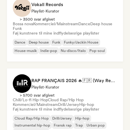
Vokall Records
Playlist-Kurator
> 3500 svar afgivet
Bossa nova
Kommerciel/Mainstream
Dance
Deep house
Funk
Føj kunstnere til mine indflydelsesrige playlister
Dance
Deep house
Funk
Funky/Jackin House
House-musik
Indie-pop
Nu-disco/Italo
Pop-soul
RAP FRANÇAIS 2026 🔥🇫🇷 (Way Records)
Playlist-Kurator
> 5700 svar afgivet
Chill/Lo-fi Hip-Hop
Cloud Rap/Hip Hop
Kommerciel/Mainstream
Drill/Jersey
Hip-hop
Føj kunstnere til mine indflydelsesrige playlister
Cloud Rap/Hip Hop
Drill/Jersey
Hip-hop
Instrumental hip-hop
Fransk rap
Trap
Urban pop