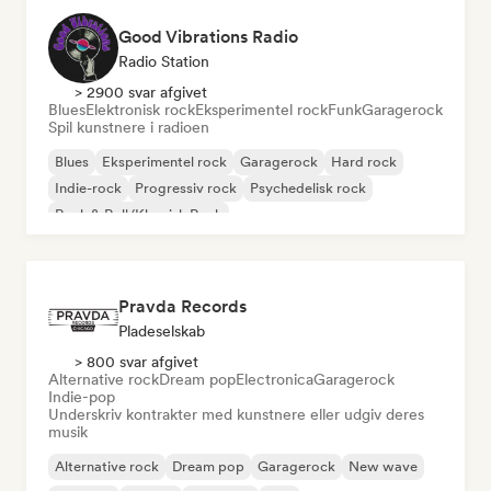
Good Vibrations Radio
Radio Station
> 2900 svar afgivet
Blues
Elektronisk rock
Eksperimentel rock
Funk
Garagerock
Spil kunstnere i radioen
Blues
Eksperimentel rock
Garagerock
Hard rock
Indie-rock
Progressiv rock
Psychedelisk rock
Rock & Roll/Klassisk Rock
Pravda Records
Pladeselskab
> 800 svar afgivet
Alternative rock
Dream pop
Electronica
Garagerock
Indie-pop
Underskriv kontrakter med kunstnere eller udgiv deres
musik
Alternative rock
Dream pop
Garagerock
New wave