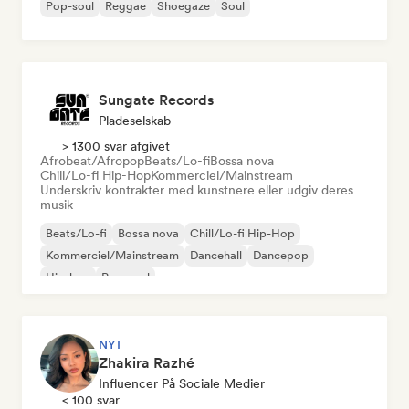
Pop-soul
Reggae
Shoegaze
Soul
Sungate Records
Pladeselskab
> 1300 svar afgivet
Afrobeat/Afropop
Beats/Lo-fi
Bossa nova
Chill/Lo-fi Hip-Hop
Kommerciel/Mainstream
Underskriv kontrakter med kunstnere eller udgiv deres
musik
Beats/Lo-fi
Bossa nova
Chill/Lo-fi Hip-Hop
Kommerciel/Mainstream
Dancehall
Dancepop
Hip-hop
Pop-soul
NYT
Zhakira Razhé
Influencer På Sociale Medier
< 100 svar