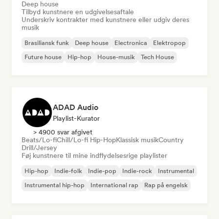
Deep house
Tilbyd kunstnere en udgivelsesaftale
Underskriv kontrakter med kunstnere eller udgiv deres
musik
Brasiliansk funk
Deep house
Electronica
Elektropop
Future house
Hip-hop
House-musik
Tech House
ADAD Audio
Playlist-Kurator
> 4900 svar afgivet
Beats/Lo-fi
Chill/Lo-fi Hip-Hop
Klassisk musik
Country
Drill/Jersey
Føj kunstnere til mine indflydelsesrige playlister
Hip-hop
Indie-folk
Indie-pop
Indie-rock
Instrumental
Instrumental hip-hop
International rap
Rap på engelsk