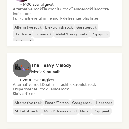
> 5100 svar afgivet
Alternative rock
Elektronisk rock
Garagerock
Hardcore
Indie-rock
Føj kunstnere til mine indflydelsesrige playlister
Alternative rock
Elektronisk rock
Garagerock
Hardcore
Indie-rock
Metal/Heavy metal
Pop-punk
Post-punk
The Heavy Melody
Medie/journalist
> 2500 svar afgivet
Alternative rock
Death/Thrash
Elektronisk rock
Eksperimentel rock
Garagerock
Skriv artikler
Alternative rock
Death/Thrash
Garagerock
Hardcore
Melodisk metal
Metal/Heavy metal
Noise
Pop-punk