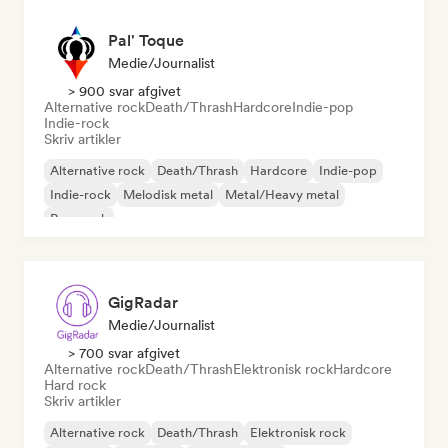
Pal' Toque
Medie/journalist
> 900 svar afgivet
Alternative rock
Death/Thrash
Hardcore
Indie-pop
Indie-rock
Skriv artikler
Alternative rock
Death/Thrash
Hardcore
Indie-pop
Indie-rock
Melodisk metal
Metal/Heavy metal
Pop-punk
GigRadar
Medie/journalist
> 700 svar afgivet
Alternative rock
Death/Thrash
Elektronisk rock
Hardcore
Hard rock
Skriv artikler
Alternative rock
Death/Thrash
Elektronisk rock