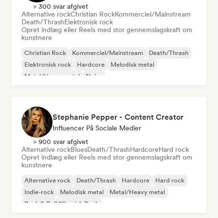
> 300 svar afgivet
Alternative rock
Christian Rock
Kommerciel/Mainstream
Death/Thrash
Elektronisk rock
Opret indlæg eller Reels med stor gennemslagskraft om
kunstnere
Christian Rock
Kommerciel/Mainstream
Death/Thrash
Elektronisk rock
Hardcore
Melodisk metal
Metal/Heavy metal
Noise
Stephanie Pepper - Content Creator
Influencer På Sociale Medier
> 900 svar afgivet
Alternative rock
Blues
Death/Thrash
Hardcore
Hard rock
Opret indlæg eller Reels med stor gennemslagskraft om
kunstnere
Alternative rock
Death/Thrash
Hardcore
Hard rock
Indie-rock
Melodisk metal
Metal/Heavy metal
Rock & Roll/Klassisk Rock