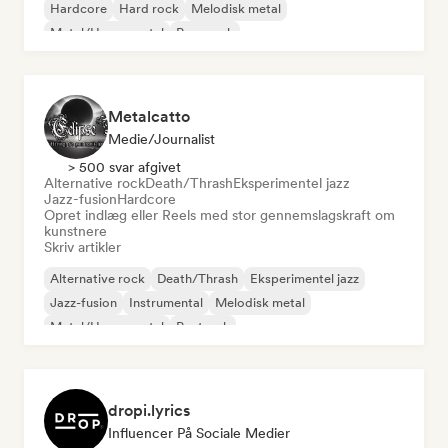
Hardcore
Hard rock
Melodisk metal
Metal/Heavy metal
Pop-punk
Metalcatto
Medie/journalist
> 500 svar afgivet
Alternative rock
Death/Thrash
Eksperimentel jazz
Jazz-fusion
Hardcore
Opret indlæg eller Reels med stor gennemslagskraft om
kunstnere
Skriv artikler
Alternative rock
Death/Thrash
Eksperimentel jazz
Jazz-fusion
Instrumental
Melodisk metal
Metal/Heavy metal
Postrock
dropi.lyrics
Influencer På Sociale Medier