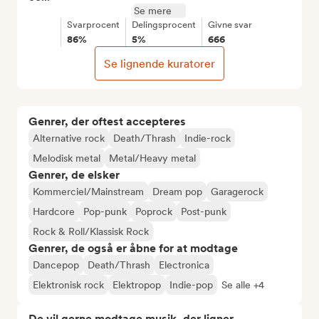
Se mere
Svarprocent
Delingsprocent
Givne svar
86%
5%
666
Se lignende kuratorer
Genrer, der oftest accepteres
Alternative rock
Death/Thrash
Indie-rock
Melodisk metal
Metal/Heavy metal
Genrer, de elsker
Kommerciel/Mainstream
Dream pop
Garagerock
Hardcore
Pop-punk
Poprock
Post-punk
Rock & Roll/Klassisk Rock
Genrer, de også er åbne for at modtage
Dancepop
Death/Thrash
Electronica
Elektronisk rock
Elektropop
Indie-pop
Se alle +4
De vil gerne modtage musik, der ligner...