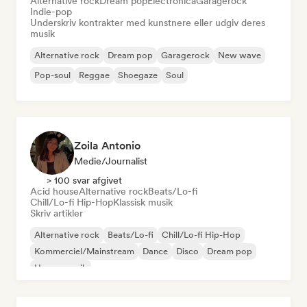
Alternative rock
Dream pop
Electronica
Garagerock
Indie-pop
Underskriv kontrakter med kunstnere eller udgiv deres
musik
Alternative rock
Dream pop
Garagerock
New wave
Pop-soul
Reggae
Shoegaze
Soul
Zoila Antonio
Medie/journalist
> 100 svar afgivet
Acid house
Alternative rock
Beats/Lo-fi
Chill/Lo-fi Hip-Hop
Klassisk musik
Skriv artikler
Alternative rock
Beats/Lo-fi
Chill/Lo-fi Hip-Hop
Kommerciel/Mainstream
Dance
Disco
Dream pop
House-musik