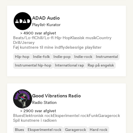
ADAD Audio
Playlist-Kurator
> 4900 svar afgivet
Beats/Lo-fi
Chill/Lo-fi Hip-Hop
Klassisk musik
Country
Drill/Jersey
Føj kunstnere til mine indflydelsesrige playlister
Hip-hop
Indie-folk
Indie-pop
Indie-rock
Instrumental
Instrumental hip-hop
International rap
Rap på engelsk
Good Vibrations Radio
Radio Station
> 2900 svar afgivet
Blues
Elektronisk rock
Eksperimentel rock
Funk
Garagerock
Spil kunstnere i radioen
Blues
Eksperimentel rock
Garagerock
Hard rock