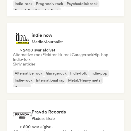
Indie-rock
Progressiv rock
Psychedelisk rock
Rock & Roll/Klassisk Rock
indie now
Medie/journalist
> 2400 svar afgivet
Alternative rock
Elektronisk rock
Garagerock
Hip-hop
Indie-folk
Skriv artikler
Alternative rock
Garagerock
Indie-folk
Indie-pop
Indie-rock
International rap
Metal/Heavy metal
Poprock
Pravda Records
Pladeselskab
> 800 svar afgivet