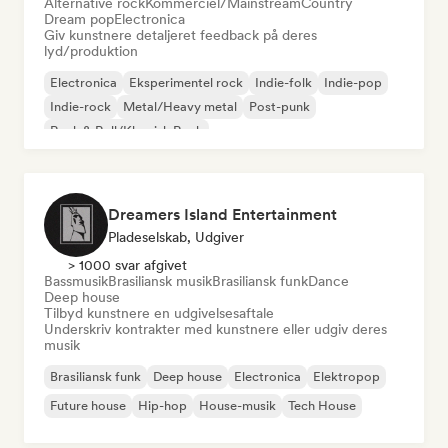
Alternative rock
Kommerciel/Mainstream
Country
Dream pop
Electronica
Giv kunstnere detaljeret feedback på deres
lyd/produktion
Electronica
Eksperimentel rock
Indie-folk
Indie-pop
Indie-rock
Metal/Heavy metal
Post-punk
Rock & Roll/Klassisk Rock
Dreamers Island Entertainment
Pladeselskab, Udgiver
> 1000 svar afgivet
Bassmusik
Brasiliansk musik
Brasiliansk funk
Dance
Deep house
Tilbyd kunstnere en udgivelsesaftale
Underskriv kontrakter med kunstnere eller udgiv deres
musik
Brasiliansk funk
Deep house
Electronica
Elektropop
Future house
Hip-hop
House-musik
Tech House