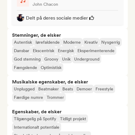
John Chacon
Delt på deres sociale medier
Stemninger, de elsker
Autentisk
Iørefaldende
Moderne
Kreativ
Nysgerrig
Dansbar
Ekscentrisk
Energisk
Eksperimenterende
God stemning
Groovy
Unik
Underground
Fængslende
Optimistisk
Musikalske egenskaber, de elsker
Unplugged
Beatmaker
Beats
Demoer
Freestyle
Færdige numre
Trommer
Egenskaber, de elsker
Tilgængelig på Spotify
Tidligt projekt
Internationalt potentiale