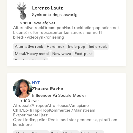
Lorenzo Lautz
Synkroniseringsansvarlig
> 1600 svar afgivet
Alternative rock
Dream pop
Hard rock
Indie-pop
Indie-rock
Licensér eller repræsenter kunstneres numre til
billed-/videosynkronisering
Alternative rock
Hard rock
Indie-pop
Indie-rock
Metal/Heavy metal
New wave
Post-punk
Psychedelisk rock
NYT
Zhakira Razhé
Influencer På Sociale Medier
< 100 svar
Afrobeat/Afropop
Afro House/Amapiano
Chill/Lo-fi Hip-Hop
Kommerciel/Mainstream
Eksperimentel jazz
Opret indlæg eller Reels med stor gennemslagskraft om
kunstnere