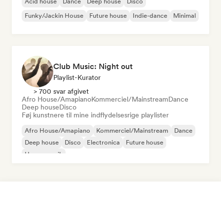
Acid house
Dance
Deep house
Disco
Funky/Jackin House
Future house
Indie-dance
Minimal
Club Music: Night out
Playlist-Kurator
> 700 svar afgivet
Afro House/Amapiano
Kommerciel/Mainstream
Dance
Deep house
Disco
Føj kunstnere til mine indflydelsesrige playlister
Afro House/Amapiano
Kommerciel/Mainstream
Dance
Deep house
Disco
Electronica
Future house
House-musik