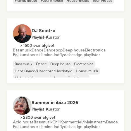
Fransk house
Future house
House-musik
Tech House
DJ Scott-e
Playlist-Kurator
> 1600 svar afgivet
Bassmusik
Dance
Dancepop
Deep house
Electronica
Føj kunstnere til mine indflydelsesrige playlister
Bassmusik
Dance
Deep house
Electronica
Hard Dance/Hardcore/Hardstyle
House-musik
Melodisk & progressiv house
Tech House
Summer in ibiza 2026
Playlist-Kurator
> 2800 svar afgivet
Acid house
Bassmusik
Chill
Kommerciel/Mainstream
Dance
Føj kunstnere til mine indflydelsesrige playlister