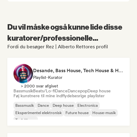
Du vil måske også kunne lide disse
kuratorer/professionelle...
Fordi du besøger Rez | Alberto Rettores profil
Desande, Bass House, Tech House & House 2021
Playlist-Kurator
> 2000 svar afgivet
Bassmusik
Beats/Lo-fi
Dance
Dancepop
Deep house
Føj kunstnere til mine indflydelsesrige playlister
Bassmusik
Dance
Deep house
Electronica
Eksperimentel elektronisk
Future house
House-musik
Tech House