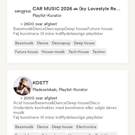
CAR MUSIC 2026 🚗 (by Lovestyle Records)
Playlist-Kurator
> 2600 svar afgivet
Bassmusik
Dance
Dancepop
Deep house
Future house
Føj kunstnere til mine indflydelsesrige playlister
Bassmusik
Dance
Dancepop
Deep house
Future house
House-musik
Tech House
Techno
KOSTT
Pladeselskab, Playlist-Kurator
> 2000 svar afgivet
Acid house
Bassmusik
Dance
Deep house
Disco
Underskriv kontrakter med kunstnere eller udgiv deres
musik
Føj kunstnere til mine indflydelsesrige playlister
Bassmusik
Dance
Deep house
Electronica