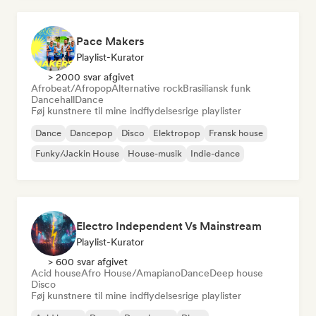
Pace Makers
Playlist-Kurator
> 2000 svar afgivet
Afrobeat/Afropop
Alternative rock
Brasiliansk funk
Dancehall
Dance
Føj kunstnere til mine indflydelsesrige playlister
Dance
Dancepop
Disco
Elektropop
Fransk house
Funky/Jackin House
House-musik
Indie-dance
Electro Independent Vs Mainstream
Playlist-Kurator
> 600 svar afgivet
Acid house
Afro House/Amapiano
Dance
Deep house
Disco
Føj kunstnere til mine indflydelsesrige playlister