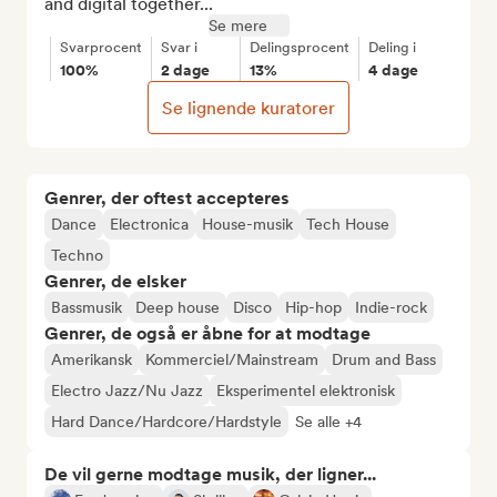
and digital together...
Se mere
Svarprocent
Svar i
Delingsprocent
Deling i
100%
2 dage
13%
4 dage
Se lignende kuratorer
Genrer, der oftest accepteres
Dance
Electronica
House-musik
Tech House
Techno
Genrer, de elsker
Bassmusik
Deep house
Disco
Hip-hop
Indie-rock
Genrer, de også er åbne for at modtage
Amerikansk
Kommerciel/Mainstream
Drum and Bass
Electro Jazz/Nu Jazz
Eksperimentel elektronisk
Hard Dance/Hardcore/Hardstyle
Se alle +4
De vil gerne modtage musik, der ligner...