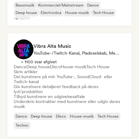
Bassmusik
Kommerciel/Mainstream
Dance
Deep house
Electronica
House-musik
Tech House
Techno
Vibra Alta Music
YouTube-/Twitch-Kanal, Pladeselskab, Medie/journalist, Udgiver, Lydekspert
> 1100 svar afgivet
Dance
Deep house
Disco
House-musik
Tech House
Skriv artikler
Del kunstnere på min YouTube-, SoundCloud- eller
Twitch-kanal
Giv kunstnere detaljeret feedback på deres
lyd/produktion
Tilbyd kunstnere en udgivelsesaftale
Underskriv kontrakter med kunstnere eller udgiv deres
musik
Dance
Deep house
Disco
House-musik
Tech House
Techno