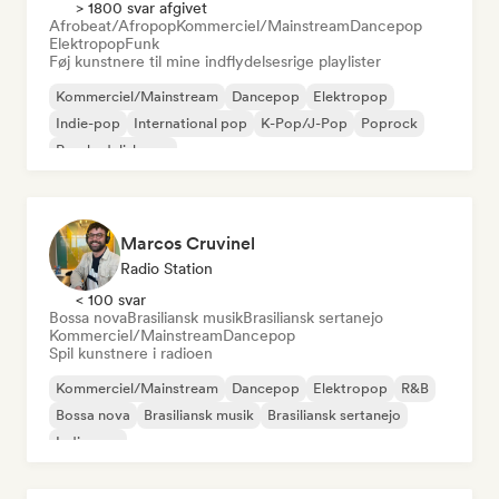
> 1800 svar afgivet
Afrobeat/Afropop
Kommerciel/Mainstream
Dancepop
Elektropop
Funk
Føj kunstnere til mine indflydelsesrige playlister
Kommerciel/Mainstream
Dancepop
Elektropop
Indie-pop
International pop
K-Pop/J-Pop
Poprock
Psychedelisk pop
Marcos Cruvinel
Radio Station
< 100 svar
Bossa nova
Brasiliansk musik
Brasiliansk sertanejo
Kommerciel/Mainstream
Dancepop
Spil kunstnere i radioen
Kommerciel/Mainstream
Dancepop
Elektropop
R&B
Bossa nova
Brasiliansk musik
Brasiliansk sertanejo
Indie-pop