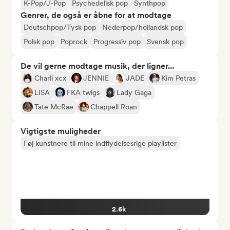
K-Pop/J-Pop
Psychedelisk pop
Synthpop
Genrer, de også er åbne for at modtage
Deutschpop/Tysk pop
Nederpop/hollandsk pop
Polsk pop
Poprock
Progressiv pop
Svensk pop
De vil gerne modtage musik, der ligner...
Charli xcx
JENNIE
JADE
Kim Petras
LISA
FKA twigs
Lady Gaga
Tate McRae
Chappell Roan
Vigtigste muligheder
Føj kunstnere til mine indflydelsesrige playlister
2.6k