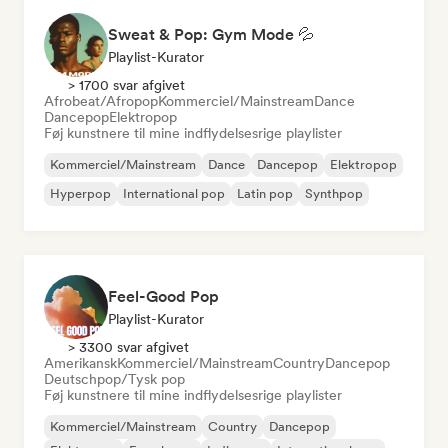
Sweat & Pop: Gym Mode 💦
Playlist-Kurator
> 1700 svar afgivet
Afrobeat/Afropop
Kommerciel/Mainstream
Dance
Dancepop
Elektropop
Føj kunstnere til mine indflydelsesrige playlister
Kommerciel/Mainstream
Dance
Dancepop
Elektropop
Hyperpop
International pop
Latin pop
Synthpop
Feel-Good Pop
Playlist-Kurator
> 3300 svar afgivet
Amerikansk
Kommerciel/Mainstream
Country
Dancepop
Deutschpop/Tysk pop
Føj kunstnere til mine indflydelsesrige playlister
Kommerciel/Mainstream
Country
Dancepop