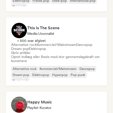
Elektropop
Fransk pop
Indie-pop
International pop
Poprock
This Is The Scene
Medie/journalist
> 500 svar afgivet
Alternative rock
Kommerciel/Mainstream
Dancepop
Dream pop
Elektropop
Skriv artikler
Opret indlæg eller Reels med stor gennemslagskraft om
kunstnere
Alternative rock
Kommerciel/Mainstream
Dancepop
Dream pop
Elektropop
Hyperpop
Pop-punk
Post-punk
Happy Music
Playlist-Kurator