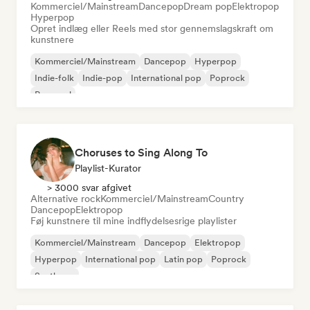
Kommerciel/Mainstream
Dancepop
Dream pop
Elektropop
Hyperpop
Opret indlæg eller Reels med stor gennemslagskraft om
kunstnere
Kommerciel/Mainstream
Dancepop
Hyperpop
Indie-folk
Indie-pop
International pop
Poprock
Pop-soul
Choruses to Sing Along To
Playlist-Kurator
> 3000 svar afgivet
Alternative rock
Kommerciel/Mainstream
Country
Dancepop
Elektropop
Føj kunstnere til mine indflydelsesrige playlister
Kommerciel/Mainstream
Dancepop
Elektropop
Hyperpop
International pop
Latin pop
Poprock
Synthpop