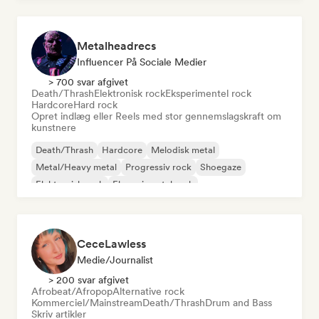
Metalheadrecs
Influencer På Sociale Medier
> 700 svar afgivet
Death/Thrash
Elektronisk rock
Eksperimentel rock
Hardcore
Hard rock
Opret indlæg eller Reels med stor gennemslagskraft om
kunstnere
Death/Thrash
Hardcore
Melodisk metal
Metal/Heavy metal
Progressiv rock
Shoegaze
Elektronisk rock
Eksperimentel rock
CeceLawless
Medie/journalist
> 200 svar afgivet
Afrobeat/Afropop
Alternative rock
Kommerciel/Mainstream
Death/Thrash
Drum and Bass
Skriv artikler