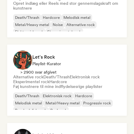
Opret indlæg eller Reels med stor gennemslagskraft om
kunstnere
Death/Thrash
Hardcore
Melodisk metal
Metal/Heavy metal
Noise
Alternative rock
Elektronisk rock
Eksperimentel rock
Let's Rock
Playlist-Kurator
> 2900 svar afgivet
Alternative rock
Death/Thrash
Elektronisk rock
Eksperimentel rock
Hardcore
Føj kunstnere til mine indflydelsesrige playlister
Death/Thrash
Elektronisk rock
Hardcore
Melodisk metal
Metal/Heavy metal
Progressiv rock
Psychedelisk rock
Punkrock