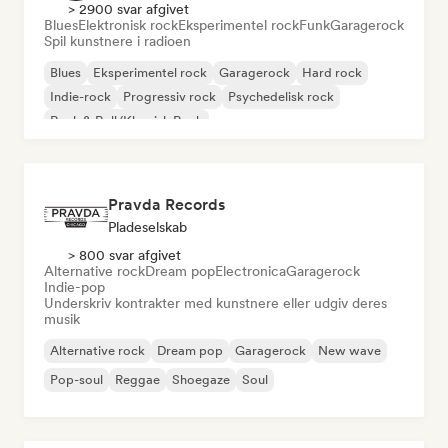
> 2900 svar afgivet
Blues
Elektronisk rock
Eksperimentel rock
Funk
Garagerock
Spil kunstnere i radioen
Blues
Eksperimentel rock
Garagerock
Hard rock
Indie-rock
Progressiv rock
Psychedelisk rock
Rock & Roll/Klassisk Rock
Pravda Records
Pladeselskab
> 800 svar afgivet
Alternative rock
Dream pop
Electronica
Garagerock
Indie-pop
Underskriv kontrakter med kunstnere eller udgiv deres
musik
Alternative rock
Dream pop
Garagerock
New wave
Pop-soul
Reggae
Shoegaze
Soul