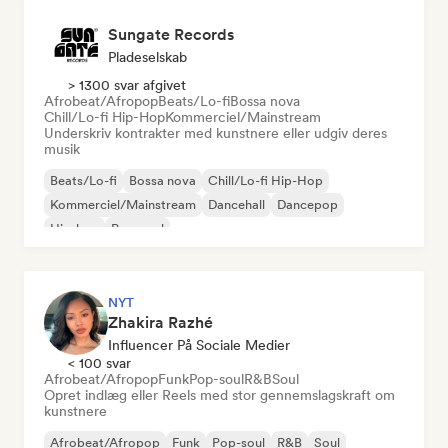
Sungate Records
Pladeselskab
> 1300 svar afgivet
Afrobeat/Afropop
Beats/Lo-fi
Bossa nova
Chill/Lo-fi Hip-Hop
Kommerciel/Mainstream
Underskriv kontrakter med kunstnere eller udgiv deres
musik
Beats/Lo-fi
Bossa nova
Chill/Lo-fi Hip-Hop
Kommerciel/Mainstream
Dancehall
Dancepop
Hip-hop
Pop-soul
NYT
Zhakira Razhé
Influencer På Sociale Medier
< 100 svar
Afrobeat/Afropop
Funk
Pop-soul
R&B
Soul
Opret indlæg eller Reels med stor gennemslagskraft om
kunstnere
Afrobeat/Afropop
Funk
Pop-soul
R&B
Soul