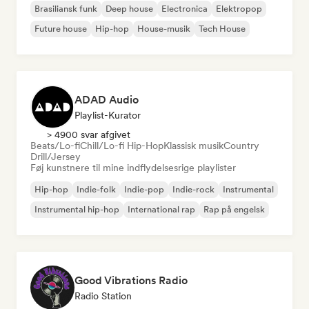
Brasiliansk funk
Deep house
Electronica
Elektropop
Future house
Hip-hop
House-musik
Tech House
ADAD Audio
Playlist-Kurator
> 4900 svar afgivet
Beats/Lo-fi
Chill/Lo-fi Hip-Hop
Klassisk musik
Country
Drill/Jersey
Føj kunstnere til mine indflydelsesrige playlister
Hip-hop
Indie-folk
Indie-pop
Indie-rock
Instrumental
Instrumental hip-hop
International rap
Rap på engelsk
Good Vibrations Radio
Radio Station