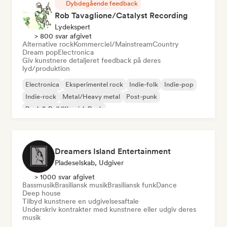
Dybdegående feedback
Rob Tavaglione/Catalyst Recording
Lydekspert
> 800 svar afgivet
Alternative rock
Kommerciel/Mainstream
Country
Dream pop
Electronica
Giv kunstnere detaljeret feedback på deres
lyd/produktion
Electronica
Eksperimentel rock
Indie-folk
Indie-pop
Indie-rock
Metal/Heavy metal
Post-punk
Rock & Roll/Klassisk Rock
Dreamers Island Entertainment
Pladeselskab, Udgiver
> 1000 svar afgivet
Bassmusik
Brasiliansk musik
Brasiliansk funk
Dance
Deep house
Tilbyd kunstnere en udgivelsesaftale
Underskriv kontrakter med kunstnere eller udgiv deres
musik