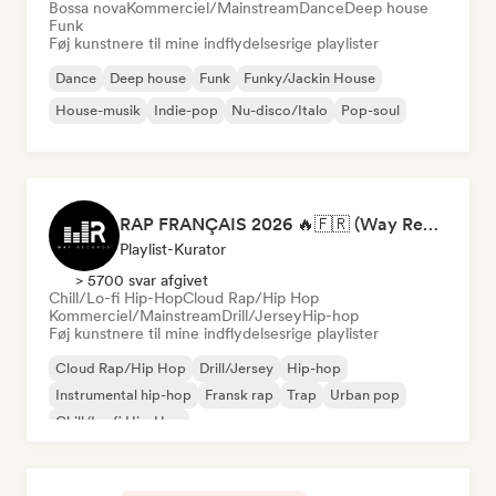
Bossa nova
Kommerciel/Mainstream
Dance
Deep house
Funk
Føj kunstnere til mine indflydelsesrige playlister
Dance
Deep house
Funk
Funky/Jackin House
House-musik
Indie-pop
Nu-disco/Italo
Pop-soul
RAP FRANÇAIS 2026 🔥🇫🇷 (Way Records)
Playlist-Kurator
> 5700 svar afgivet
Chill/Lo-fi Hip-Hop
Cloud Rap/Hip Hop
Kommerciel/Mainstream
Drill/Jersey
Hip-hop
Føj kunstnere til mine indflydelsesrige playlister
Cloud Rap/Hip Hop
Drill/Jersey
Hip-hop
Instrumental hip-hop
Fransk rap
Trap
Urban pop
Chill/Lo-fi Hip-Hop