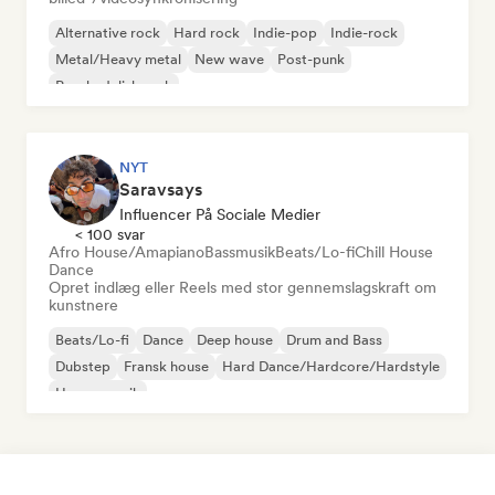
Alternative rock
Hard rock
Indie-pop
Indie-rock
Metal/Heavy metal
New wave
Post-punk
Psychedelisk rock
NYT
Saravsays
Influencer På Sociale Medier
< 100 svar
Afro House/Amapiano
Bassmusik
Beats/Lo-fi
Chill House
Dance
Opret indlæg eller Reels med stor gennemslagskraft om
kunstnere
Beats/Lo-fi
Dance
Deep house
Drum and Bass
Dubstep
Fransk house
Hard Dance/Hardcore/Hardstyle
House-musik