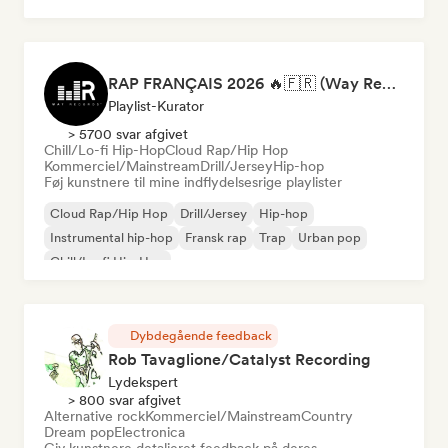
RAP FRANÇAIS 2026 🔥🇫🇷 (Way Records)
Playlist-Kurator
> 5700 svar afgivet
Chill/Lo-fi Hip-Hop
Cloud Rap/Hip Hop
Kommerciel/Mainstream
Drill/Jersey
Hip-hop
Føj kunstnere til mine indflydelsesrige playlister
Cloud Rap/Hip Hop
Drill/Jersey
Hip-hop
Instrumental hip-hop
Fransk rap
Trap
Urban pop
Chill/Lo-fi Hip-Hop
Dybdegående feedback
Rob Tavaglione/Catalyst Recording
Lydekspert
> 800 svar afgivet
Alternative rock
Kommerciel/Mainstream
Country
Dream pop
Electronica