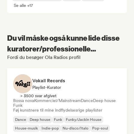
Se alle +17
Du vil måske også kunne lide disse
kuratorer/professionelle...
Fordi du besøger Ola Radios profil
Vokall Records
Playlist-Kurator
> 3500 svar afgivet
Bossa nova
Kommerciel/Mainstream
Dance
Deep house
Funk
Føj kunstnere til mine indflydelsesrige playlister
Dance
Deep house
Funk
Funky/Jackin House
House-musik
Indie-pop
Nu-disco/Italo
Pop-soul