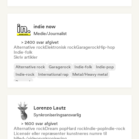
Rock & Roll/Klassisk Rock
indie now
Medie/journalist
> 2400 svar afgivet
Alternative rock
Elektronisk rock
Garagerock
Hip-hop
Indie-folk
Skriv artikler
Alternative rock
Garagerock
Indie-folk
Indie-pop
Indie-rock
International rap
Metal/Heavy metal
Poprock
Lorenzo Lautz
Synkroniseringsansvarlig
> 1600 svar afgivet
Alternative rock
Dream pop
Hard rock
Indie-pop
Indie-rock
Licensér eller repræsenter kunstneres numre til
billed-/videosynkronisering