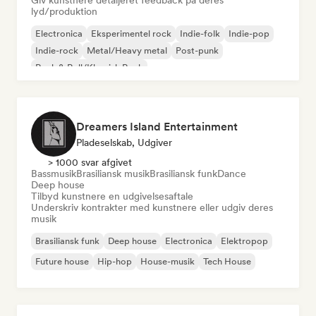
Giv kunstnere detaljeret feedback på deres
lyd/produktion
Electronica
Eksperimentel rock
Indie-folk
Indie-pop
Indie-rock
Metal/Heavy metal
Post-punk
Rock & Roll/Klassisk Rock
Dreamers Island Entertainment
Pladeselskab, Udgiver
> 1000 svar afgivet
Bassmusik
Brasiliansk musik
Brasiliansk funk
Dance
Deep house
Tilbyd kunstnere en udgivelsesaftale
Underskriv kontrakter med kunstnere eller udgiv deres
musik
Brasiliansk funk
Deep house
Electronica
Elektropop
Future house
Hip-hop
House-musik
Tech House