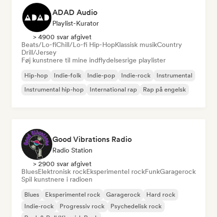
ADAD Audio
Playlist-Kurator
> 4900 svar afgivet
Beats/Lo-fi
Chill/Lo-fi Hip-Hop
Klassisk musik
Country
Drill/Jersey
Føj kunstnere til mine indflydelsesrige playlister
Hip-hop
Indie-folk
Indie-pop
Indie-rock
Instrumental
Instrumental hip-hop
International rap
Rap på engelsk
Good Vibrations Radio
Radio Station
> 2900 svar afgivet
Blues
Elektronisk rock
Eksperimentel rock
Funk
Garagerock
Spil kunstnere i radioen
Blues
Eksperimentel rock
Garagerock
Hard rock
Indie-rock
Progressiv rock
Psychedelisk rock