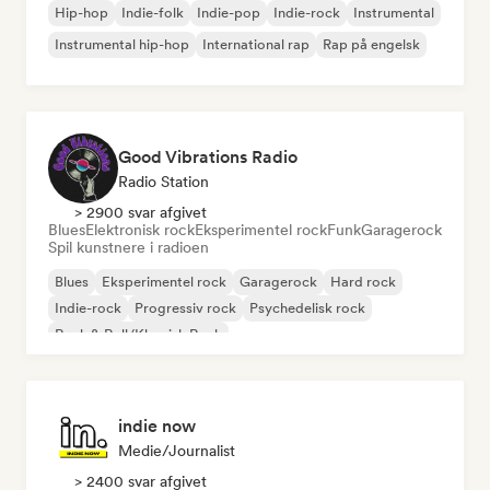
Hip-hop
Indie-folk
Indie-pop
Indie-rock
Instrumental
Instrumental hip-hop
International rap
Rap på engelsk
Good Vibrations Radio
Radio Station
> 2900 svar afgivet
Blues
Elektronisk rock
Eksperimentel rock
Funk
Garagerock
Spil kunstnere i radioen
Blues
Eksperimentel rock
Garagerock
Hard rock
Indie-rock
Progressiv rock
Psychedelisk rock
Rock & Roll/Klassisk Rock
indie now
Medie/journalist
> 2400 svar afgivet