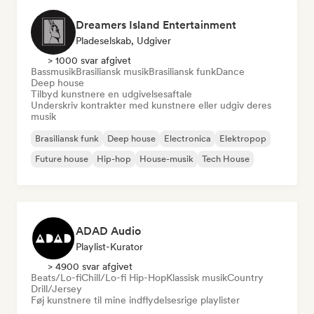
Dreamers Island Entertainment
Pladeselskab, Udgiver
> 1000 svar afgivet
Bassmusik
Brasiliansk musik
Brasiliansk funk
Dance
Deep house
Tilbyd kunstnere en udgivelsesaftale
Underskriv kontrakter med kunstnere eller udgiv deres
musik
Brasiliansk funk
Deep house
Electronica
Elektropop
Future house
Hip-hop
House-musik
Tech House
ADAD Audio
Playlist-Kurator
> 4900 svar afgivet
Beats/Lo-fi
Chill/Lo-fi Hip-Hop
Klassisk musik
Country
Drill/Jersey
Føj kunstnere til mine indflydelsesrige playlister