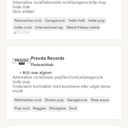
Alternative rock
Elektronisk rock
Garagerock
Hip-hop
Indie-folk
Skriv artikler
Alternative rock
Garagerock
Indie-folk
Indie-pop
Indie-rock
International rap
Metal/Heavy metal
Poprock
Pravda Records
Pladeselskab
> 800 svar afgivet
Alternative rock
Dream pop
Electronica
Garagerock
Indie-pop
Underskriv kontrakter med kunstnere eller udgiv deres
musik
Alternative rock
Dream pop
Garagerock
New wave
Pop-soul
Reggae
Shoegaze
Soul