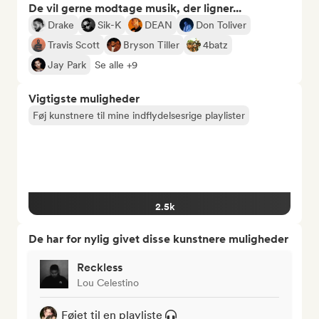
De vil gerne modtage musik, der ligner...
Drake
Sik-K
DEAN
Don Toliver
Travis Scott
Bryson Tiller
4batz
Jay Park
Se alle +9
Vigtigste muligheder
Føj kunstnere til mine indflydelsesrige playlister
2.5k
De har for nylig givet disse kunstnere muligheder
Reckless
Lou Celestino
Føjet til en playliste