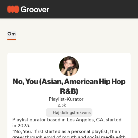
Om
No, You (Asian, American Hip Hop
R&B)
Playlist-Kurator
2.3k
Høj delingsfrekvens
Playlist curator based in Los Angeles, CA, started 
in 2023.

"No, You." first started as a personal playlist, then 
grew through word of mouth and social media with 