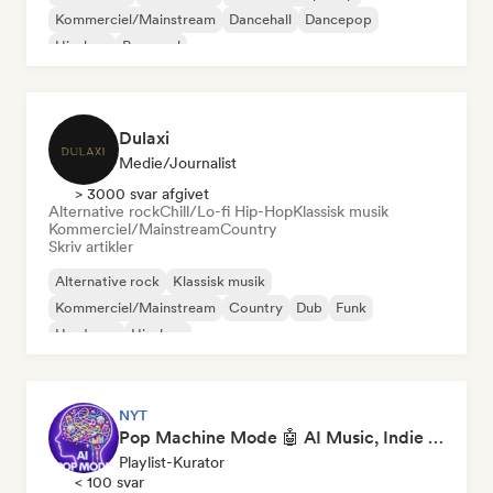
Kommerciel/Mainstream
Dancehall
Dancepop
Hip-hop
Pop-soul
Dulaxi
Medie/journalist
> 3000 svar afgivet
Alternative rock
Chill/Lo-fi Hip-Hop
Klassisk musik
Kommerciel/Mainstream
Country
Skriv artikler
Alternative rock
Klassisk musik
Kommerciel/Mainstream
Country
Dub
Funk
Hardcore
Hip-hop
NYT
Pop Machine Mode 🤖 AI Music, Indie Pop & Dream Pop
Playlist-Kurator
< 100 svar