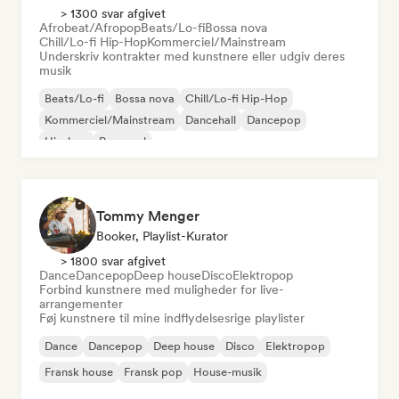
> 1300 svar afgivet
Afrobeat/Afropop
Beats/Lo-fi
Bossa nova
Chill/Lo-fi Hip-Hop
Kommerciel/Mainstream
Underskriv kontrakter med kunstnere eller udgiv deres
musik
Beats/Lo-fi
Bossa nova
Chill/Lo-fi Hip-Hop
Kommerciel/Mainstream
Dancehall
Dancepop
Hip-hop
Pop-soul
Tommy Menger
Booker, Playlist-Kurator
> 1800 svar afgivet
Dance
Dancepop
Deep house
Disco
Elektropop
Forbind kunstnere med muligheder for live-
arrangementer
Føj kunstnere til mine indflydelsesrige playlister
Dance
Dancepop
Deep house
Disco
Elektropop
Fransk house
Fransk pop
House-musik