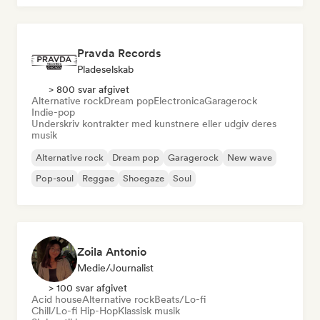
Pravda Records
Pladeselskab
> 800 svar afgivet
Alternative rock
Dream pop
Electronica
Garagerock
Indie-pop
Underskriv kontrakter med kunstnere eller udgiv deres
musik
Alternative rock
Dream pop
Garagerock
New wave
Pop-soul
Reggae
Shoegaze
Soul
Zoila Antonio
Medie/journalist
> 100 svar afgivet
Acid house
Alternative rock
Beats/Lo-fi
Chill/Lo-fi Hip-Hop
Klassisk musik