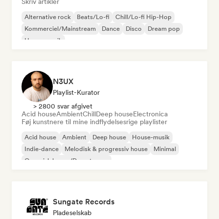
Skriv artikler
Alternative rock
Beats/Lo-fi
Chill/Lo-fi Hip-Hop
Kommerciel/Mainstream
Dance
Disco
Dream pop
House-musik
N3UX
Playlist-Kurator
> 2800 svar afgivet
Acid house
Ambient
Chill
Deep house
Electronica
Føj kunstnere til mine indflydelsesrige playlister
Acid house
Ambient
Deep house
House-musik
Indie-dance
Melodisk & progressiv house
Minimal
Organisk house/Downtempo
Sungate Records
Pladeselskab