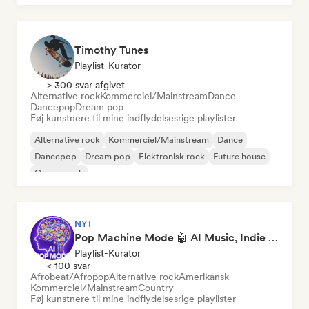
Timothy Tunes
Playlist-Kurator
> 300 svar afgivet
Alternative rock
Kommerciel/Mainstream
Dance
Dancepop
Dream pop
Føj kunstnere til mine indflydelsesrige playlister
Alternative rock
Kommerciel/Mainstream
Dance
Dancepop
Dream pop
Elektronisk rock
Future house
Garagerock
NYT
Pop Machine Mode 🤖 AI Music, Indie Pop & Dream Pop
Playlist-Kurator
< 100 svar
Afrobeat/Afropop
Alternative rock
Amerikansk
Kommerciel/Mainstream
Country
Føj kunstnere til mine indflydelsesrige playlister