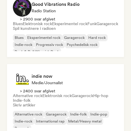
Good Vibrations Radio
Radio Station
> 2900 svar afgivet
Blues
Elektronisk rock
Eksperimentel rock
Funk
Garagerock
Spil kunstnere i radioen
Blues
Eksperimentel rock
Garagerock
Hard rock
Indie-rock
Progressiv rock
Psychedelisk rock
Rock & Roll/Klassisk Rock
indie now
Medie/journalist
> 2400 svar afgivet
Alternative rock
Elektronisk rock
Garagerock
Hip-hop
Indie-folk
Skriv artikler
Alternative rock
Garagerock
Indie-folk
Indie-pop
Indie-rock
International rap
Metal/Heavy metal
Poprock