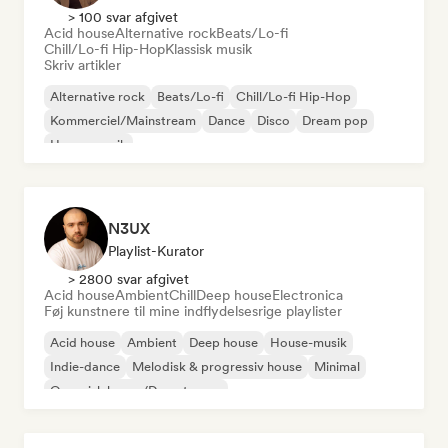
> 100 svar afgivet
Acid house
Alternative rock
Beats/Lo-fi
Chill/Lo-fi Hip-Hop
Klassisk musik
Skriv artikler
Alternative rock
Beats/Lo-fi
Chill/Lo-fi Hip-Hop
Kommerciel/Mainstream
Dance
Disco
Dream pop
House-musik
N3UX
Playlist-Kurator
> 2800 svar afgivet
Acid house
Ambient
Chill
Deep house
Electronica
Føj kunstnere til mine indflydelsesrige playlister
Acid house
Ambient
Deep house
House-musik
Indie-dance
Melodisk & progressiv house
Minimal
Organisk house/Downtempo