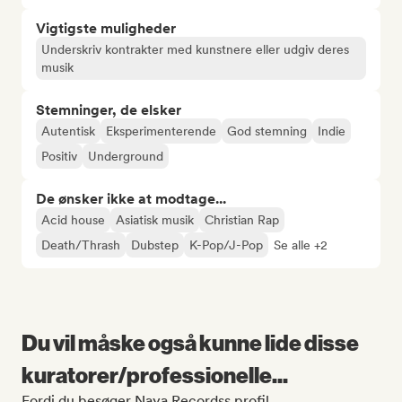
Vigtigste muligheder
Underskriv kontrakter med kunstnere eller udgiv deres
musik
Stemninger, de elsker
Autentisk
Eksperimenterende
God stemning
Indie
Positiv
Underground
De ønsker ikke at modtage...
Acid house
Asiatisk musik
Christian Rap
Death/Thrash
Dubstep
K-Pop/J-Pop
Se alle +2
Du vil måske også kunne lide disse
kuratorer/professionelle...
Fordi du besøger Naya Recordss profil