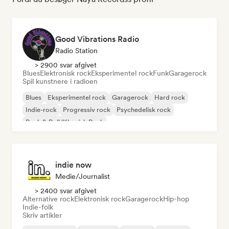
Good Vibrations Radio
Radio Station
> 2900 svar afgivet
Blues
Elektronisk rock
Eksperimentel rock
Funk
Garagerock
Spil kunstnere i radioen
Blues
Eksperimentel rock
Garagerock
Hard rock
Indie-rock
Progressiv rock
Psychedelisk rock
Rock & Roll/Klassisk Rock
indie now
Medie/journalist
> 2400 svar afgivet
Alternative rock
Elektronisk rock
Garagerock
Hip-hop
Indie-folk
Skriv artikler