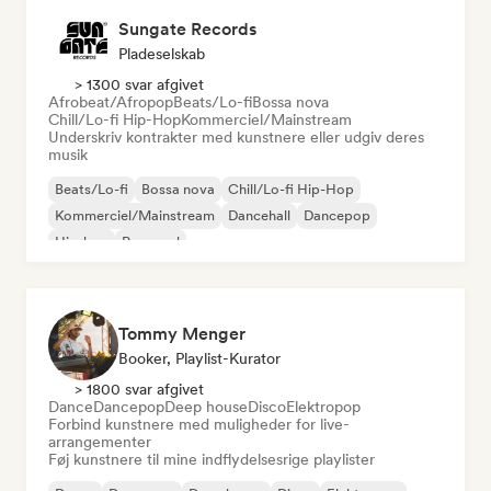
Sungate Records
Pladeselskab
> 1300 svar afgivet
Afrobeat/Afropop
Beats/Lo-fi
Bossa nova
Chill/Lo-fi Hip-Hop
Kommerciel/Mainstream
Underskriv kontrakter med kunstnere eller udgiv deres
musik
Beats/Lo-fi
Bossa nova
Chill/Lo-fi Hip-Hop
Kommerciel/Mainstream
Dancehall
Dancepop
Hip-hop
Pop-soul
Tommy Menger
Booker, Playlist-Kurator
> 1800 svar afgivet
Dance
Dancepop
Deep house
Disco
Elektropop
Forbind kunstnere med muligheder for live-
arrangementer
Føj kunstnere til mine indflydelsesrige playlister