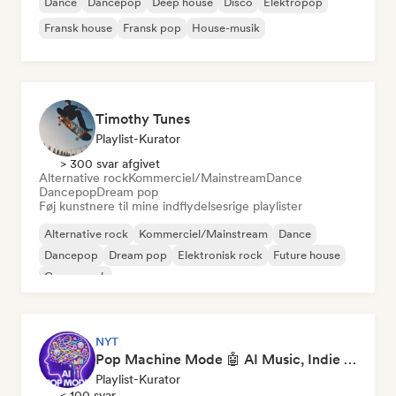
Dance
Dancepop
Deep house
Disco
Elektropop
Fransk house
Fransk pop
House-musik
Timothy Tunes
Playlist-Kurator
> 300 svar afgivet
Alternative rock
Kommerciel/Mainstream
Dance
Dancepop
Dream pop
Føj kunstnere til mine indflydelsesrige playlister
Alternative rock
Kommerciel/Mainstream
Dance
Dancepop
Dream pop
Elektronisk rock
Future house
Garagerock
NYT
Pop Machine Mode 🤖 AI Music, Indie Pop & Dream Pop
Playlist-Kurator
< 100 svar