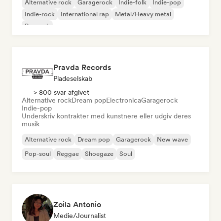
Alternative rock
Garagerock
Indie-folk
Indie-pop
Indie-rock
International rap
Metal/Heavy metal
Poprock
Pravda Records
Pladeselskab
> 800 svar afgivet
Alternative rock
Dream pop
Electronica
Garagerock
Indie-pop
Underskriv kontrakter med kunstnere eller udgiv deres
musik
Alternative rock
Dream pop
Garagerock
New wave
Pop-soul
Reggae
Shoegaze
Soul
Zoila Antonio
Medie/journalist