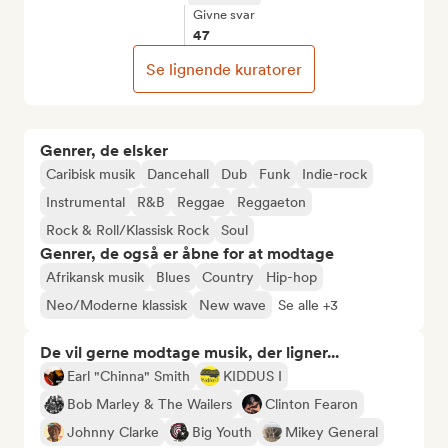
Givne svar
47
Se lignende kuratorer
Genrer, de elsker
Caribisk musik
Dancehall
Dub
Funk
Indie-rock
Instrumental
R&B
Reggae
Reggaeton
Rock & Roll/Klassisk Rock
Soul
Genrer, de også er åbne for at modtage
Afrikansk musik
Blues
Country
Hip-hop
Neo/Moderne klassisk
New wave
Se alle +3
De vil gerne modtage musik, der ligner...
Earl "Chinna" Smith
KIDDUS I
Bob Marley & The Wailers
Clinton Fearon
Johnny Clarke
Big Youth
Mikey General