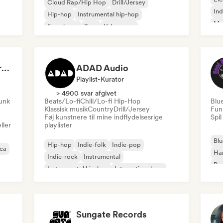
Cloud Rap/Hip Hop
Drill/Jersey
Ind
Hip-hop
Instrumental hip-hop
Me
Fransk rap
Trap
Urban pop
Roc
Chill/Lo-fi Hip-Hop
Dreamers Island Entertainment
ADAD Audio
Playlist-Kurator
> 4900 svar afgivet
funk
Beats/Lo-fi
Chill/Lo-fi Hip-Hop
Blu
Klassisk musik
Country
Drill/Jersey
Fun
Føj kunstnere til mine indflydelsesrige
Spil
ller
playlister
Blu
Hip-hop
Indie-folk
Indie-pop
ica
Ha
Indie-rock
Instrumental
Psy
Instrumental hip-hop
International rap
Roc
Rap på engelsk
Sungate Records