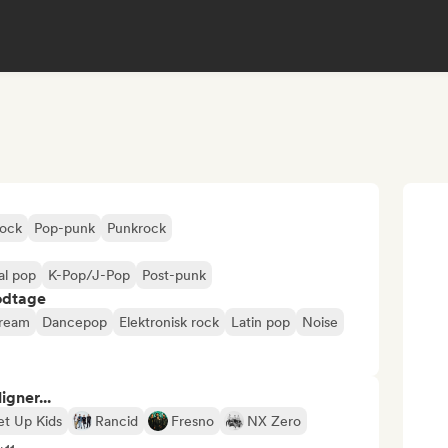
rock
Pop-punk
Punkrock
al pop
K-Pop/J-Pop
Post-punk
odtage
tream
Dancepop
Elektronisk rock
Latin pop
Noise
gner...
t Up Kids
Rancid
Fresno
NX Zero