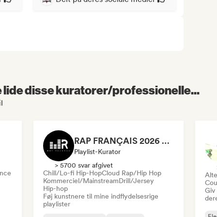
lide disse kuratorer/professionelle...
l
RAP FRANÇAIS 2026 🔥🇫🇷 (Way Records)
Playlist-Kurator
> 5700 svar afgivet
nce
Chill/Lo-fi Hip-Hop
Cloud Rap/Hip Hop
Alte
Kommerciel/Mainstream
Drill/Jersey
Cou
Hip-hop
Giv
Føj kunstnere til mine indflydelsesrige
der
playlister
Ele