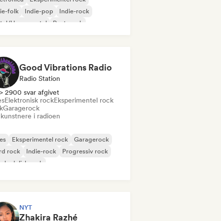
ie-folk
Indie-pop
Indie-rock
tal/Heavy metal
Post-punk
k & Roll/Klassisk Rock
Good Vibrations Radio
Radio Station
> 2900 svar afgivet
es
Elektronisk rock
Eksperimentel rock
k
Garagerock
 kunstnere i radioen
es
Eksperimentel rock
Garagerock
rd rock
Indie-rock
Progressiv rock
chedelisk rock
k & Roll/Klassisk Rock
NYT
Zhakira Razhé