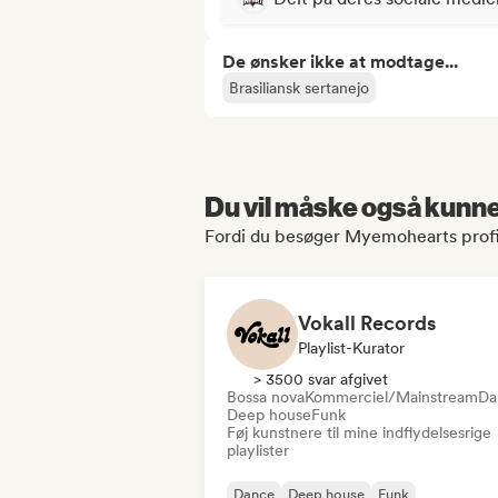
De ønsker ikke at modtage...
Brasiliansk sertanejo
Du vil måske også kunne 
Fordi du besøger Myemohearts profi
Vokall Records
Playlist-Kurator
> 3500 svar afgivet
Bossa nova
Kommerciel/Mainstream
Da
Deep house
Funk
Føj kunstnere til mine indflydelsesrige
playlister
Dance
Deep house
Funk