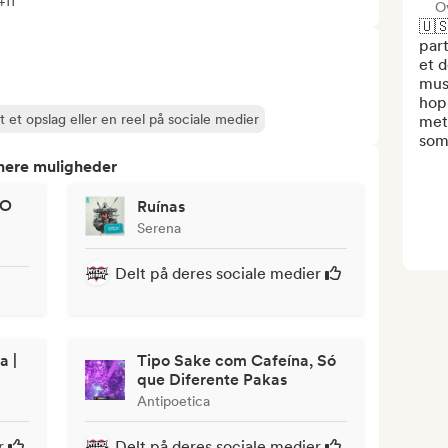
+11
O
🇺🇸
part
et d
musi
hop,
 et opslag eller en reel på sociale medier
meta
som
tnere muligheder
TO
Ruínas
Serena
Delt på deres sociale medier
a |
Tipo Sake com Cafeína, Só
que Diferente Pakas
Antipoetica
r
Delt på deres sociale medier