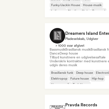
Funky/Jackin House
House-musik
Indie-pop
Nu-disco/Italo
Pop-soul
Pladeselskab, Udgiver
> 1000 svar afgivet
Bassmusik
Brasiliansk musik
Brasiliansk 
Dance
Deep house
Tilbyd kunstnere en udgivelsesaftale
Underskriv kontrakter med kunstnere e
udgiv deres musik
Brasiliansk funk
Deep house
Electron
Elektropop
Future house
Hip-hop
House-musik
Tech House
Pravda Records