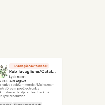
Dybdegående feedback
Rob Tavaglione/Catalyst Recording
Lydekspert
> 800 svar afgivet
rnative rock
Kommerciel/Mainstream
ntry
Dream pop
Electronica
 kunstnere detaljeret feedback på
es lyd/produktion
ctronica
Eksperimentel rock