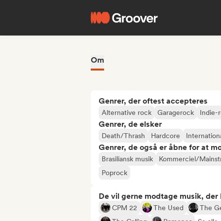
Om
Genrer, der oftest accepteres
Alternative rock
Garagerock
Indie-
Genrer, de elsker
Death/Thrash
Hardcore
Internation
Genrer, de også er åbne for at m
Brasiliansk musik
Kommerciel/Mains
Poprock
De vil gerne modtage musik, der li
CPM 22
The Used
The Ge