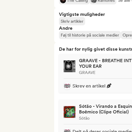
The Calling
Ramones
Se alle 
Vigtigste muligheder
Skriv artikler
Andre
Føj til historie på sociale medier
Opret
De har for nylig givet disse kuns
GRAAVE - BREATHE IN
YOUR EAR
GRAAVE
Skrev en artikel
Sótão - Virando a Esquin
Boêmico (Clipe Oficial)
Sótão
Delt på deres sociale medie