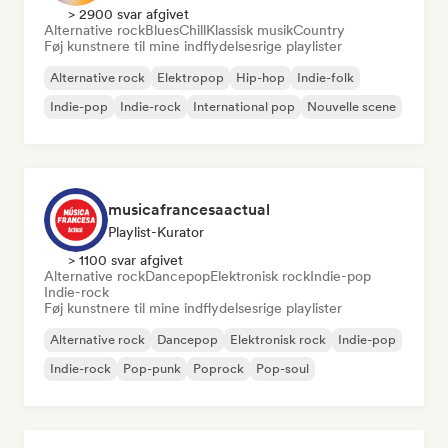
> 2900 svar afgivet
Alternative rock
Blues
Chill
Klassisk musik
Country
Føj kunstnere til mine indflydelsesrige playlister
Alternative rock
Elektropop
Hip-hop
Indie-folk
Indie-pop
Indie-rock
International pop
Nouvelle scene
musicafrancesaactual
Playlist-Kurator
> 1100 svar afgivet
Alternative rock
Dancepop
Elektronisk rock
Indie-pop
Indie-rock
Føj kunstnere til mine indflydelsesrige playlister
Alternative rock
Dancepop
Elektronisk rock
Indie-pop
Indie-rock
Pop-punk
Poprock
Pop-soul