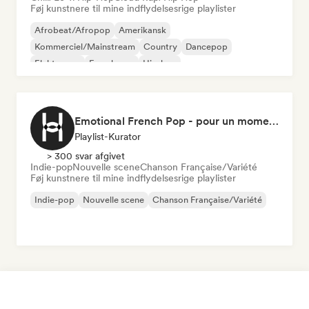
Føj kunstnere til mine indflydelsesrige playlister
Afrobeat/Afropop
Amerikansk
Kommerciel/Mainstream
Country
Dancepop
Elektropop
Fransk pop
Hip-hop
Emotional French Pop - pour un moment tranquille
Playlist-Kurator
> 300 svar afgivet
Indie-pop
Nouvelle scene
Chanson Française/Variété
Føj kunstnere til mine indflydelsesrige playlister
Indie-pop
Nouvelle scene
Chanson Française/Variété