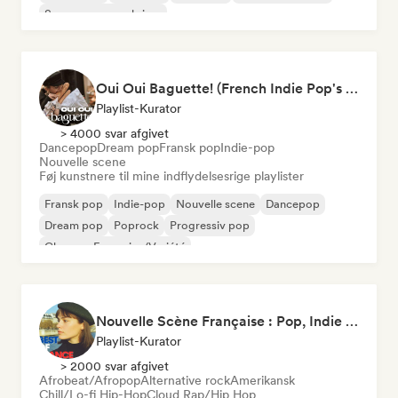
Sanger og sangskriver
Oui Oui Baguette! (French Indie Pop's Finest)
Playlist-Kurator
> 4000 svar afgivet
Dancepop
Dream pop
Fransk pop
Indie-pop
Nouvelle scene
Føj kunstnere til mine indflydelsesrige playlister
Fransk pop
Indie-pop
Nouvelle scene
Dancepop
Dream pop
Poprock
Progressiv pop
Chanson Française/Variété
Nouvelle Scène Française : Pop, Indie & Chanson Émergente
Playlist-Kurator
> 2000 svar afgivet
Afrobeat/Afropop
Alternative rock
Amerikansk
Chill/Lo-fi Hip-Hop
Cloud Rap/Hip Hop