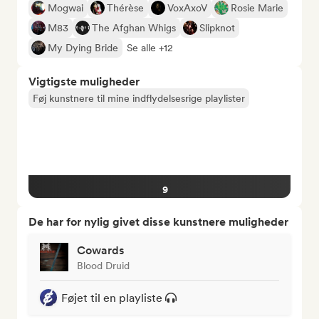
Mogwai
Thérèse
VoxAxoV
Rosie Marie
M83
The Afghan Whigs
Slipknot
My Dying Bride
Se alle +12
Vigtigste muligheder
Føj kunstnere til mine indflydelsesrige playlister
9
De har for nylig givet disse kunstnere muligheder
Cowards
Blood Druid
Føjet til en playliste