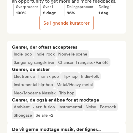
an opportunity to get more and more feedbacks.
Svarprocent
Svar i
Delingsprocent
Deling i
100%
2 dage
96%
1 dag
Se lignende kuratorer
Genrer, der oftest accepteres
Indie-pop
Indie-rock
Nouvelle scene
Sanger og sangskriver
Chanson Française/Variété
Genrer, de elsker
Electronica
Fransk pop
Hip-hop
Indie-folk
Instrumental hip-hop
Metal/Heavy metal
Neo/Moderne klassisk
Trip hop
Genrer, de også er åbne for at modtage
Ambient
Jazz-fusion
Instrumental
Noise
Postrock
Shoegaze
Se alle +2
De vil gerne modtage musik, der ligner...