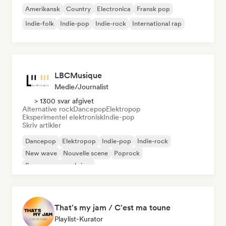
Amerikansk
Country
Electronica
Fransk pop
Indie-folk
Indie-pop
Indie-rock
International rap
LBCMusique
Medie/journalist
> 1300 svar afgivet
Alternative rock
Dancepop
Elektropop
Eksperimentel elektronisk
Indie-pop
Skriv artikler
Dancepop
Elektropop
Indie-pop
Indie-rock
New wave
Nouvelle scene
Poprock
Sanger og sangskriver
That's my jam / C'est ma toune
Playlist-Kurator