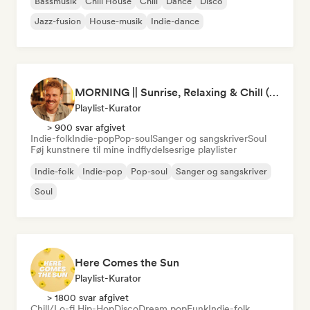
Bassmusik
Chill House
Chill
Dance
Disco
Jazz-fusion
House-musik
Indie-dance
MORNING || Sunrise, Relaxing & Chill (by Beau van Leeuwen)
Playlist-Kurator
> 900 svar afgivet
Indie-folk
Indie-pop
Pop-soul
Sanger og sangskriver
Soul
Føj kunstnere til mine indflydelsesrige playlister
Indie-folk
Indie-pop
Pop-soul
Sanger og sangskriver
Soul
Here Comes the Sun
Playlist-Kurator
> 1800 svar afgivet
Chill/Lo-fi Hip-Hop
Disco
Dream pop
Funk
Indie-folk