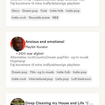
Føj kunstnere til mine indflydelsesrige playlister
Disco
Dream pop
Funk
Indie-folk
Indie-pop
Indie-rock
Nouvelle scene
R&B
Anxious and emotional
Playlist-Kurator
> 2100 svar afgivet
Alternative rock
Country
Dream pop
Film- og tv-musik
Hyperpop
Føj kunstnere til mine indflydelsesrige playlister
Dream pop
Film- og tv-musik
Indie-folk
Indie-pop
Indie-rock
International pop
Latin pop
Lofi-bedroom
Deep Cleaning my House and Life 🫧 Bedroom Pop & Indie Pop