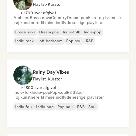
Playlist-Kurator
> 1700 svar afgivet
Ambient
Bossa nova
Country
Dream pop
Film- og tv-musik
Føj kunstnere til mine indflydelsesrige playlister
Bossa nova
Dream pop
Indie-folk
Indie-pop
Indie-rock
Lofi-bedroom
Pop-soul
R&B
Rainy Day Vibes
Playlist-Kurator
> 1300 svar afgivet
Indie-folk
Indie-pop
Pop-soul
R&B
Soul
Føj kunstnere til mine indflydelsesrige playlister
Indie-folk
Indie-pop
Pop-soul
R&B
Soul