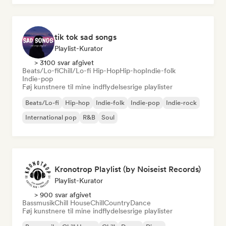
tik tok sad songs
Playlist-Kurator
> 3100 svar afgivet
Beats/Lo-fi
Chill/Lo-fi Hip-Hop
Hip-hop
Indie-folk
Indie-pop
Føj kunstnere til mine indflydelsesrige playlister
Beats/Lo-fi
Hip-hop
Indie-folk
Indie-pop
Indie-rock
International pop
R&B
Soul
Kronotrop Playlist (by Noiseist Records)
Playlist-Kurator
> 900 svar afgivet
Bassmusik
Chill House
Chill
Country
Dance
Føj kunstnere til mine indflydelsesrige playlister