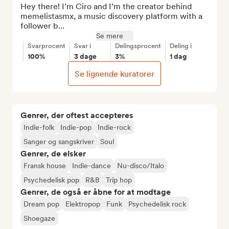
Hey there! I’m Ciro and I’m the creator behind 
memelistasmx, a music discovery platform with a 
follower b...
Se mere
Svarprocent
Svar i
Delingsprocent
Deling i
100%
3 dage
3%
1 dag
Se lignende kuratorer
Genrer, der oftest accepteres
Indie-folk
Indie-pop
Indie-rock
Sanger og sangskriver
Soul
Genrer, de elsker
Fransk house
Indie-dance
Nu-disco/Italo
Psychedelisk pop
R&B
Trip hop
Genrer, de også er åbne for at modtage
Dream pop
Elektropop
Funk
Psychedelisk rock
Shoegaze