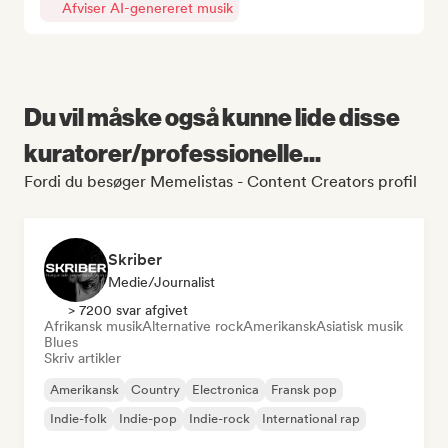
Afviser AI-genereret musik
Du vil måske også kunne lide disse
kuratorer/professionelle...
Fordi du besøger Memelistas - Content Creators profil
Skriber
Medie/journalist
> 7200 svar afgivet
Afrikansk musik
Alternative rock
Amerikansk
Asiatisk musik
Blues
Skriv artikler
Amerikansk
Country
Electronica
Fransk pop
Indie-folk
Indie-pop
Indie-rock
International rap