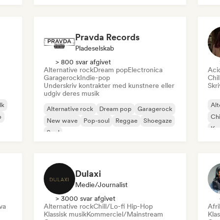
Rap på engelsk
Pravda Records
Pladeselskab
> 800 svar afgivet
Alternative rock
Dream pop
Electronica
Aci
Garagerock
Indie-pop
Chi
Underskriv kontrakter med kunstnere eller
Skri
udgiv deres musik
lk
Alt
Alternative rock
Dream pop
Garagerock
p
Chi
New wave
Pop-soul
Reggae
Shoegaze
Ko
Soul
Dr
Dulaxi
Medie/journalist
> 3000 svar afgivet
va
Alternative rock
Chill/Lo-fi Hip-Hop
Afr
Klassisk musik
Kommerciel/Mainstream
Klas