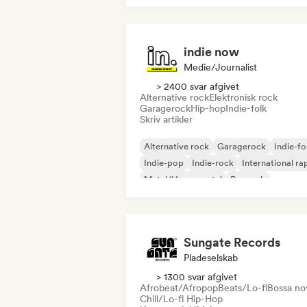
indie now
Medie/journalist
> 2400 svar afgivet
Alternative rock
Elektronisk rock
Garagerock
Hip-hop
Indie-folk
Skriv artikler
Alternative rock
Garagerock
Indie-fo
Indie-pop
Indie-rock
International ra
Metal/Heavy metal
Poprock
Sungate Records
Pladeselskab
> 1300 svar afgivet
Afrobeat/Afropop
Beats/Lo-fi
Bossa no
Chill/Lo-fi Hip-Hop