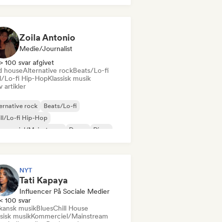
Zoila Antonio
Medie/journalist
> 100 svar afgivet
d house
Alternative rock
Beats/Lo-fi
ll/Lo-fi Hip-Hop
Klassisk musik
v artikler
ernative rock
Beats/Lo-fi
ll/Lo-fi Hip-Hop
mmerciel/Mainstream
Dance
Disco
eam pop
House-musik
NYT
Tati Kapaya
Influencer På Sociale Medier
< 100 svar
ikansk musik
Blues
Chill House
sisk musik
Kommerciel/Mainstream