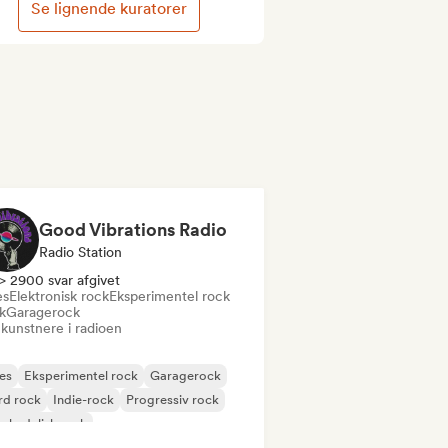
Se lignende kuratorer
Good Vibrations Radio
Radio Station
> 2900 svar afgivet
es
Elektronisk rock
Eksperimentel rock
k
Garagerock
 kunstnere i radioen
es
Eksperimentel rock
Garagerock
rd rock
Indie-rock
Progressiv rock
chedelisk rock
k & Roll/Klassisk Rock