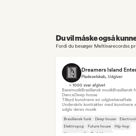
Du vil måske også kunne 
Fordi du besøger Meltinarecordss pro
Pladeselskab, Udgiver
> 1000 svar afgivet
Bassmusik
Brasiliansk musik
Brasiliansk 
Dance
Deep house
Tilbyd kunstnere en udgivelsesaftale
Underskriv kontrakter med kunstnere e
udgiv deres musik
Brasiliansk funk
Deep house
Electron
Elektropop
Future house
Hip-hop
House-musik
Tech House