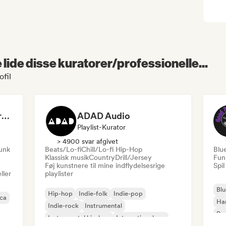
lide disse kuratorer/professionelle...
fil
Dreamers Island Entertainment
ADAD Audio
Playlist-Kurator
> 4900 svar afgivet
funk
Beats/Lo-fi
Chill/Lo-fi Hip-Hop
Blu
Klassisk musik
Country
Drill/Jersey
Fun
Føj kunstnere til mine indflydelsesrige
Spil
ller
playlister
Blu
Hip-hop
Indie-folk
Indie-pop
ica
Ha
Indie-rock
Instrumental
Psy
Instrumental hip-hop
International rap
Roc