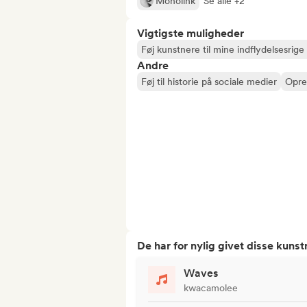
Monolink
Se alle +2
Vigtigste muligheder
Føj kunstnere til mine indflydelsesrige 
Andre
Føj til historie på sociale medier
Opret
De har for nylig givet disse kuns
Waves
kwacamolee