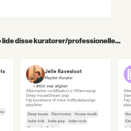
lide disse kuratorer/professionelle...
ts
Jelle Ravesloot
Playlist-Kurator
> 8100 svar afgivet
Alternative rock
Beats/Lo-fi
Dancepop
Alte
Deep house
Dream pop
Dan
Føj kunstnere til mine indflydelsesrige
Føj 
playlister
play
ica
Deep house
Electronica
House-musik
Ko
Indie-folk
Indie-pop
Indie-rock
Ele
Poprock
Techno
Ind