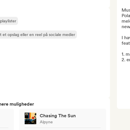
Musi
Pola
mel
playlister
new 
 et opslag eller en reel på sociale medier
I ha
feat
1. m
2. e
tnere muligheder
Chasing The Sun
Alpyne