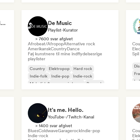
Or
Going Solo - New Artists Discovery
De Music
Playlist-Kurator
> 7600 svar afgivet
Afrobeat/Afropop
Alternative rock
Cou
Amerikansk
Country
Dance
Ele
Føj kunstnere til mine indflydelsesrige
Spil
playlister
Di
Country
Elektropop
Hard rock
Fra
Indie-folk
Indie-pop
Indie-rock
Ind
Melodisk & progressiv house
Poprock
It's me. Hello.
YouTube-/Twitch-Kanal
> 1400 svar afgivet
Blues
Coldwave
Garagerock
Indie-pop
Cou
Indie-rock
Ele