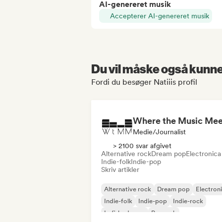
AI-genereret musik
Accepterer AI-genereret musik
Du vil måske også kunne 
Fordi du besøger Natiiis profil
Where the Music Mee
Medie/journalist
> 2100 svar afgivet
Alternative rock
Dream pop
Electronica
Indie-folk
Indie-pop
Skriv artikler
Alternative rock
Dream pop
Electron
Indie-folk
Indie-pop
Indie-rock
Lofi-bedroom
Poprock