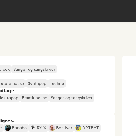
prock
Sanger og sangskriver
Future house
Synthpop
Techno
odtage
lektropop
Fransk house
Sanger og sangskriver
gner...
e
Bonobo
RY X
Bon Iver
ARTBAT