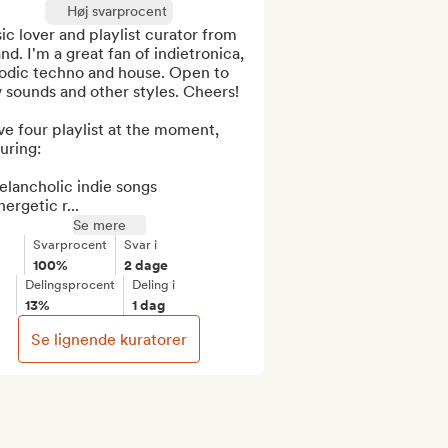
Høj svarprocent
c lover and playlist curator from 
nd. I'm a great fan of indietronica, 
odic techno and house. Open to 
sounds and other styles. Cheers!

ve four playlist at the moment, 
uring:

elancholic indie songs

nergetic r...
Se mere
Svarprocent
Svar i
100%
2 dage
Delingsprocent
Deling i
13%
1 dag
Se lignende kuratorer