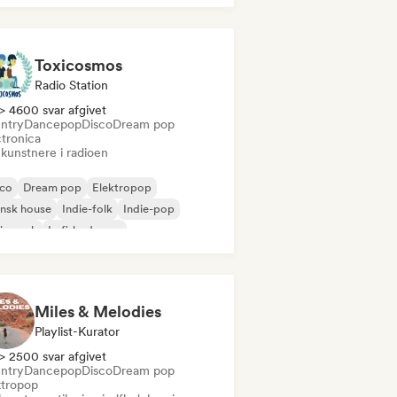
ganisk house/Downtempo
Toxicosmos
Radio Station
> 4600 svar afgivet
ntry
Dancepop
Disco
Dream pop
ctronica
 kunstnere i radioen
sco
Dream pop
Elektropop
nsk house
Indie-folk
Indie-pop
ie-rock
Lofi-bedroom
Miles & Melodies
Playlist-Kurator
> 2500 svar afgivet
ntry
Dancepop
Disco
Dream pop
ktropop