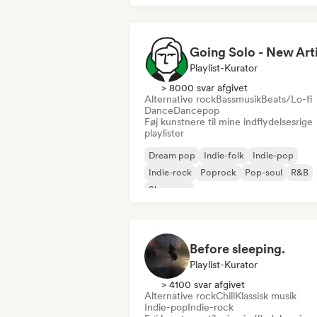
Playlist-Kurator
> 8000 svar afgivet
Alternative rock
Bassmusik
Beats/Lo-fi
Dance
Dancepop
Føj kunstnere til mine indflydelsesrige
playlister
Dream pop
Indie-folk
Indie-pop
Indie-rock
Poprock
Pop-soul
R&B
Shoegaze
Before sleeping.
Playlist-Kurator
> 4100 svar afgivet
Alternative rock
Chill
Klassisk musik
Indie-pop
Indie-rock