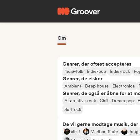
Om
Genrer, der oftest accepteres
Indie-folk
Indie-pop
Indie-rock
Po
Genrer, de elsker
Ambient
Deep house
Electronica
Genrer, de også er åbne for at m
Alternative rock
Chill
Dream pop
E
Surfrock
De vil gerne modtage musik, der li
alt-J
Maribou State
Jungl