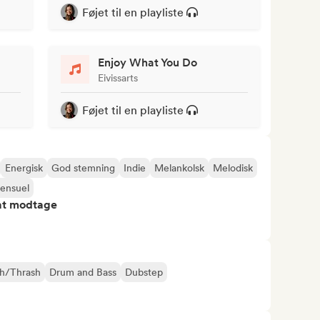
Føjet til en playliste
Enjoy What You Do
Eivissarts
Føjet til en playliste
Energisk
God stemning
Indie
Melankolsk
Melodisk
ensuel
 at modtage
h/Thrash
Drum and Bass
Dubstep