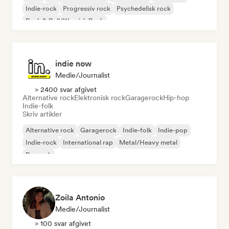
Indie-rock
Progressiv rock
Psychedelisk rock
Rock & Roll/Klassisk Rock
indie now
Medie/journalist
> 2400 svar afgivet
Alternative rock
Elektronisk rock
Garagerock
Hip-hop
Indie-folk
Skriv artikler
Alternative rock
Garagerock
Indie-folk
Indie-pop
Indie-rock
International rap
Metal/Heavy metal
Poprock
Zoila Antonio
Medie/journalist
> 100 svar afgivet