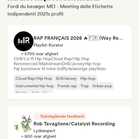
Fordi du besøger MEI - Meeting delle Etichette
Indipendenti 2021s profil
RAP FRANÇAIS 2026 🔥🇫🇷 (Way Records)
Playlist-Kurator
> 5700 svar afgivet
Chill/Lo-fi Hip-Hop
Cloud Rap/Hip Hop
Kommerciel/Mainstream
Drill/Jersey
Hip-hop
Føj kunstnere til mine indflydelsesrige playlister
Cloud Rap/Hip Hop
Drill/Jersey
Hip-hop
Instrumental hip-hop
Fransk rap
Trap
Urban pop
Chill/Lo-fi Hip-Hop
Dybdegående feedback
Rob Tavaglione/Catalyst Recording
Lydekspert
> 800 svar afgivet