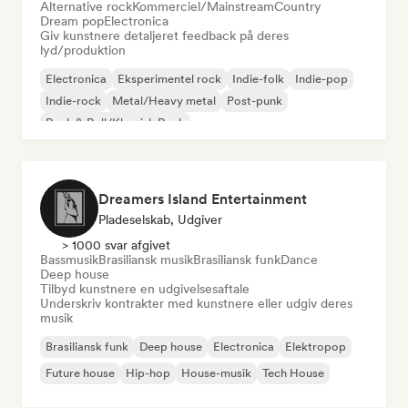
Alternative rock
Kommerciel/Mainstream
Country
Dream pop
Electronica
Giv kunstnere detaljeret feedback på deres
lyd/produktion
Electronica
Eksperimentel rock
Indie-folk
Indie-pop
Indie-rock
Metal/Heavy metal
Post-punk
Rock & Roll/Klassisk Rock
Dreamers Island Entertainment
Pladeselskab, Udgiver
> 1000 svar afgivet
Bassmusik
Brasiliansk musik
Brasiliansk funk
Dance
Deep house
Tilbyd kunstnere en udgivelsesaftale
Underskriv kontrakter med kunstnere eller udgiv deres
musik
Brasiliansk funk
Deep house
Electronica
Elektropop
Future house
Hip-hop
House-musik
Tech House