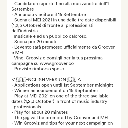
- Candidature aperte fino alla mezzanotte dell’1 
Settembre

- Annuncio vincitore il 15 Settembre

- Suona al MEI 2021 in una delle tre date disponibili 
(1,2,3 Ottobre) di fronte ai professionisti 
dell’industria 

  musicale e ad un pubblico caloroso. 

- Suona per 20 minuti 

- L’evento sarà promosso ufficialmente da Groover 
e MEI

- Vinci Grooviz e consigli per la tua prossima 
campagna su www.groover.co

- Previsto rimborso spese

// 🇬🇧ENGLISH VERSION 🇺🇸 \\

- Applications open until 1st September midnight

- Winner announcement on 15 September

- Play at MEI 2021 on one of the three available 
dates (1,2,3 October) in front of music industry 

  professionals.

- Play for about 20 minutes

- The gig will be promoted by Groover and MEI

- Win Grooviz and tips for your next campaign on 