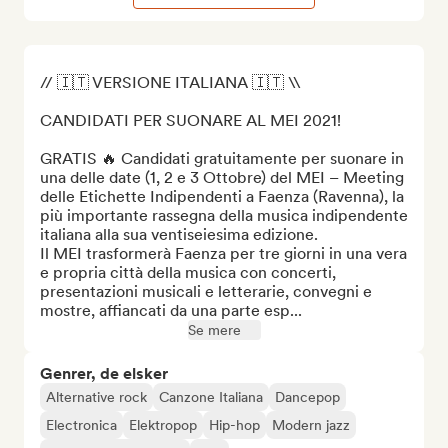
// 🇮🇹 VERSIONE ITALIANA 🇮🇹 \\

CANDIDATI PER SUONARE AL MEI 2021!

GRATIS 🔥 Candidati gratuitamente per suonare in 
una delle date (1, 2 e 3 Ottobre) del MEI – Meeting 
delle Etichette Indipendenti a Faenza (Ravenna), la 
più importante rassegna della musica indipendente 
italiana alla sua ventiseiesima edizione.

Il MEI trasformerà Faenza per tre giorni in una vera 
e propria città della musica con concerti, 
presentazioni musicali e letterarie, convegni e 
mostre, affiancati da una parte esp...
Se mere
Genrer, de elsker
Alternative rock
Canzone Italiana
Dancepop
Electronica
Elektropop
Hip-hop
Modern jazz