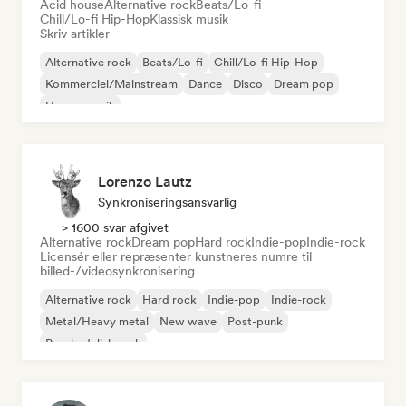
Acid house
Alternative rock
Beats/Lo-fi
Chill/Lo-fi Hip-Hop
Klassisk musik
Skriv artikler
Alternative rock
Beats/Lo-fi
Chill/Lo-fi Hip-Hop
Kommerciel/Mainstream
Dance
Disco
Dream pop
House-musik
Lorenzo Lautz
Synkroniseringsansvarlig
> 1600 svar afgivet
Alternative rock
Dream pop
Hard rock
Indie-pop
Indie-rock
Licensér eller repræsenter kunstneres numre til
billed-/videosynkronisering
Alternative rock
Hard rock
Indie-pop
Indie-rock
Metal/Heavy metal
New wave
Post-punk
Psychedelisk rock