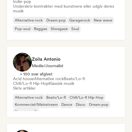
Indie-pop
Underskriv kontrakter med kunstnere eller udgiv deres
musik
Alternative rock
Dream pop
Garagerock
New wave
Pop-soul
Reggae
Shoegaze
Soul
Zoila Antonio
Medie/journalist
> 100 svar afgivet
Acid house
Alternative rock
Beats/Lo-fi
Chill/Lo-fi Hip-Hop
Klassisk musik
Skriv artikler
Alternative rock
Beats/Lo-fi
Chill/Lo-fi Hip-Hop
Kommerciel/Mainstream
Dance
Disco
Dream pop
House-musik