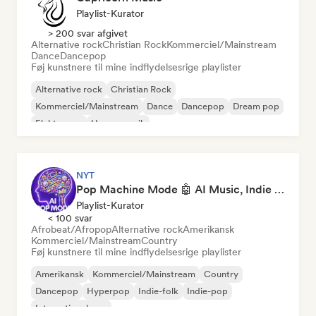
Playlist-Kurator
> 200 svar afgivet
Alternative rock
Christian Rock
Kommerciel/Mainstream
Dance
Dancepop
Føj kunstnere til mine indflydelsesrige playlister
Alternative rock
Christian Rock
Kommerciel/Mainstream
Dance
Dancepop
Dream pop
Elektropop
House-musik
NYT
Pop Machine Mode 🤖 AI Music, Indie Pop & Dream Pop
Playlist-Kurator
< 100 svar
Afrobeat/Afropop
Alternative rock
Amerikansk
Kommerciel/Mainstream
Country
Føj kunstnere til mine indflydelsesrige playlister
Amerikansk
Kommerciel/Mainstream
Country
Dancepop
Hyperpop
Indie-folk
Indie-pop
International pop