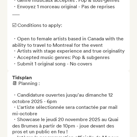
・Genre musicaux acceptés : Pop & sous-genres 

・Envoyez 1 morceau original - Pas de reprises

___

☑️ Conditions to apply: 

・Open to female artists based in Canada with the 
ability to travel to Montreal for the event

・Artists with stage experience and true originality

・Accepted music genres: Pop & subgenres

・Submit 1 original song - No covers
Tidsplan
📆 Planning :

・Candidature ouvertes jusqu'au dimanche 12 
octobre 2025 - 6pm

・L'artiste sélectionnée sera contactée par mail 
mi-octobre 

・Showcase le jeudi 20 novembre 2025 au Quai 
des Brumes à partir de 10pm - joue devant des 
pros et un public en feu ! 
