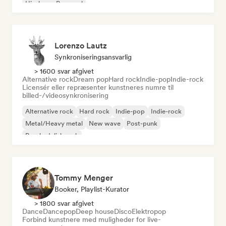
Hip-hop
Pop-soul
Lorenzo Lautz
Synkroniseringsansvarlig
> 1600 svar afgivet
Alternative rock
Dream pop
Hard rock
Indie-pop
Indie-rock
Licensér eller repræsenter kunstneres numre til
billed-/videosynkronisering
Alternative rock
Hard rock
Indie-pop
Indie-rock
Metal/Heavy metal
New wave
Post-punk
Psychedelisk rock
Tommy Menger
Booker, Playlist-Kurator
> 1800 svar afgivet
Dance
Dancepop
Deep house
Disco
Elektropop
Forbind kunstnere med muligheder for live-