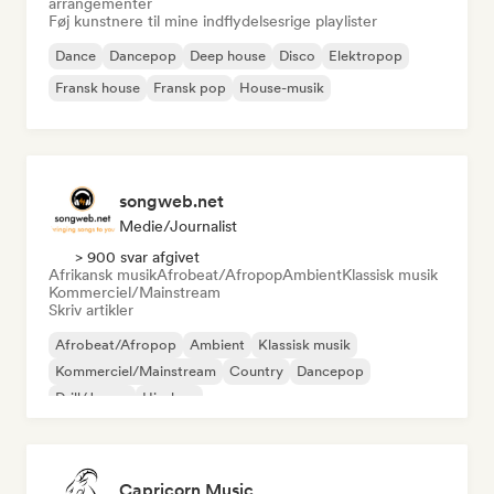
arrangementer
Føj kunstnere til mine indflydelsesrige playlister
Dance
Dancepop
Deep house
Disco
Elektropop
Fransk house
Fransk pop
House-musik
songweb.net
Medie/journalist
> 900 svar afgivet
Afrikansk musik
Afrobeat/Afropop
Ambient
Klassisk musik
Kommerciel/Mainstream
Skriv artikler
Afrobeat/Afropop
Ambient
Klassisk musik
Kommerciel/Mainstream
Country
Dancepop
Drill/Jersey
Hip-hop
Capricorn Music