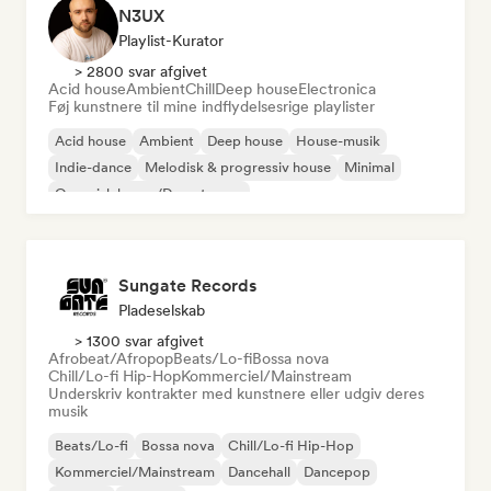
N3UX
Playlist-Kurator
> 2800 svar afgivet
Acid house
Ambient
Chill
Deep house
Electronica
Føj kunstnere til mine indflydelsesrige playlister
Acid house
Ambient
Deep house
House-musik
Indie-dance
Melodisk & progressiv house
Minimal
Organisk house/Downtempo
Sungate Records
Pladeselskab
> 1300 svar afgivet
Afrobeat/Afropop
Beats/Lo-fi
Bossa nova
Chill/Lo-fi Hip-Hop
Kommerciel/Mainstream
Underskriv kontrakter med kunstnere eller udgiv deres
musik
Beats/Lo-fi
Bossa nova
Chill/Lo-fi Hip-Hop
Kommerciel/Mainstream
Dancehall
Dancepop