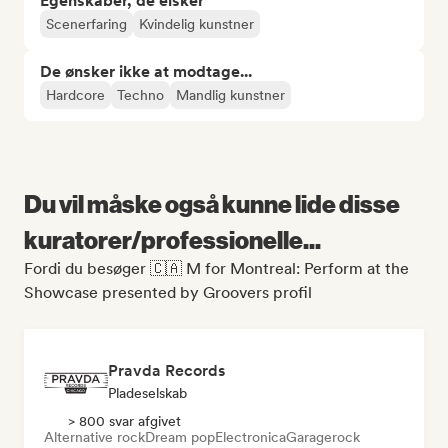
Egenskaber, de elsker
Scenerfaring
Kvindelig kunstner
De ønsker ikke at modtage...
Hardcore
Techno
Mandlig kunstner
Du vil måske også kunne lide disse
kuratorer/professionelle...
Fordi du besøger 🇨🇦 M for Montreal: Perform at the
Showcase presented by Groovers profil
Pravda Records
Pladeselskab
> 800 svar afgivet
Alternative rock
Dream pop
Electronica
Garagerock