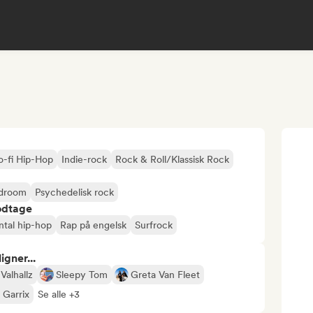
o-fi Hip-Hop
Indie-rock
Rock & Roll/Klassisk Rock
edroom
Psychedelisk rock
odtage
ntal hip-hop
Rap på engelsk
Surfrock
gner...
Valhallz
Sleepy Tom
Greta Van Fleet
 Garrix
Se alle +3