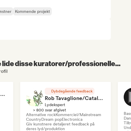
nstner
Kommende projekt
lide disse kuratorer/professionelle...
ofil
Dybdegående feedback
RAP FRANÇAIS 2026 🔥🇫🇷 (Way Records)
Rob Tavaglione/Catalyst Recording
Lydekspert
> 800 svar afgivet
Bas
Alternative rock
Kommerciel/Mainstream
Dan
Country
Dream pop
Electronica
Til
Giv kunstnere detaljeret feedback på
Und
deres lyd/produktion