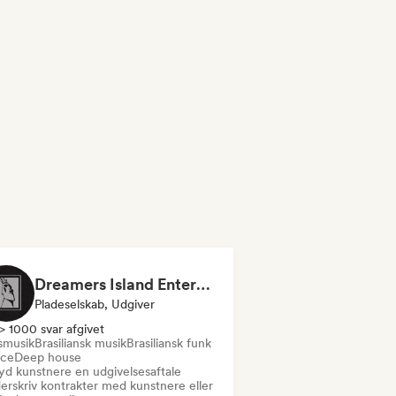
Dreamers Island Entertainment
Pladeselskab, Udgiver
> 1000 svar afgivet
smusik
Brasiliansk musik
Brasiliansk funk
ce
Deep house
byd kunstnere en udgivelsesaftale
erskriv kontrakter med kunstnere eller