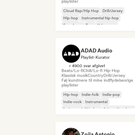
playlister
Cloud Rap/Hip Hop
Drill/Jersey
Hip-hop
Instrumental hip-hop
Fransk rap
Trap
Urban pop
Chill/Lo-fi Hip-Hop
ADAD Audio
Playlist-Kurator
> 4900 svar afgivet
Beats/Lo-fi
Chill/Lo-fi Hip-Hop
Klassisk musik
Country
Drill/Jersey
Føj kunstnere til mine indflydelsesrige
playlister
Hip-hop
Indie-folk
Indie-pop
Indie-rock
Instrumental
Instrumental hip-hop
International rap
Rap på engelsk
Zoila Antonio