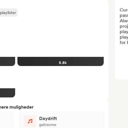
Cura
playlister
pass
Alwa
proj
play
play
for 
5.8k
tnere muligheder
Daydrift
gainsome