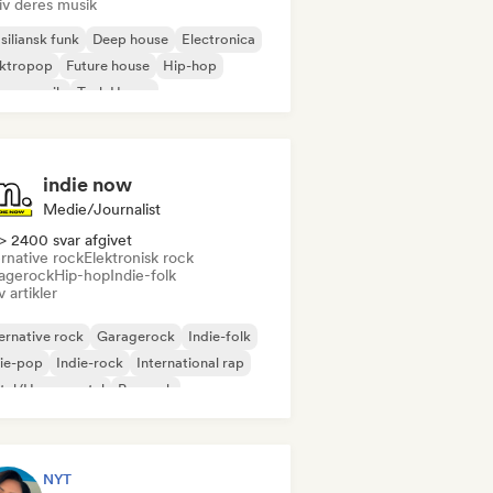
iv deres musik
siliansk funk
Deep house
Electronica
ektropop
Future house
Hip-hop
use-musik
Tech House
indie now
Medie/journalist
> 2400 svar afgivet
rnative rock
Elektronisk rock
agerock
Hip-hop
Indie-folk
v artikler
ernative rock
Garagerock
Indie-folk
ie-pop
Indie-rock
International rap
tal/Heavy metal
Poprock
NYT