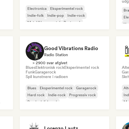
udg
Electronica
Eksperimentel rock
Bra
Indie-folk
Indie-pop
Indie-rock
El
Metal/Heavy metal
Post-punk
Ho
Rock & Roll/Klassisk Rock
Good Vibrations Radio
Radio Station
> 2900 svar afgivet
Blues
Elektronisk rock
Eksperimentel rock
Alte
Funk
Garagerock
Gar
Spil kunstnere i radioen
Skri
Blues
Eksperimentel rock
Garagerock
Alt
Hard rock
Indie-rock
Progressiv rock
Ind
Psychedelisk rock
Me
Rock & Roll/Klassisk Rock
Lorenzo Lautz