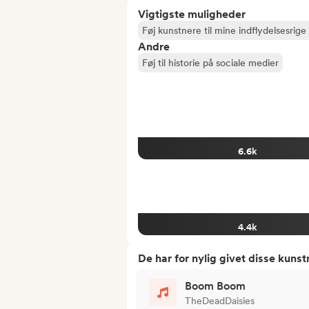
Vigtigste muligheder
Føj kunstnere til mine indflydelsesrige 
Andre
Føj til historie på sociale medier
6.6k
4.4k
De har for nylig givet disse kuns
Boom Boom
TheDeadDaisies