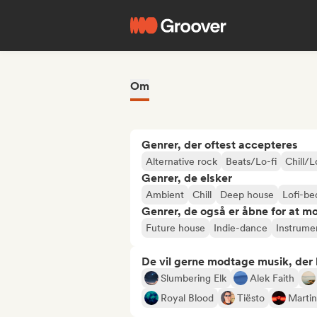
Om
Genrer, der oftest accepteres
Alternative rock
Beats/Lo-fi
Chill/L
Genrer, de elsker
Ambient
Chill
Deep house
Lofi-b
Genrer, de også er åbne for at m
Future house
Indie-dance
Instrume
De vil gerne modtage musik, der li
Slumbering Elk
Alek Faith
Royal Blood
Tiësto
Martin