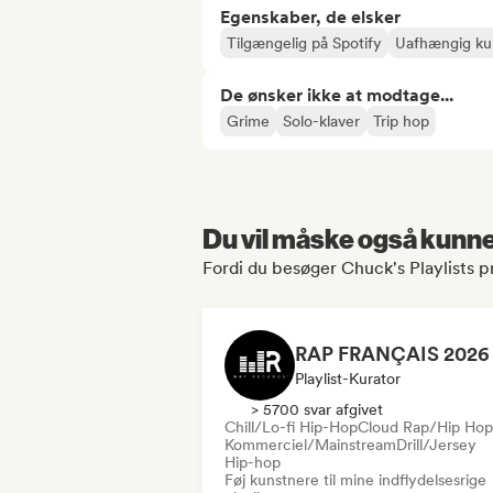
Egenskaber, de elsker
Tilgængelig på Spotify
Uafhængig ku
De ønsker ikke at modtage...
Grime
Solo-klaver
Trip hop
Du vil måske også kunne 
Fordi du besøger Chuck's Playlists pr
Playlist-Kurator
> 5700 svar afgivet
Chill/Lo-fi Hip-Hop
Cloud Rap/Hip Hop
Kommerciel/Mainstream
Drill/Jersey
Hip-hop
Føj kunstnere til mine indflydelsesrige