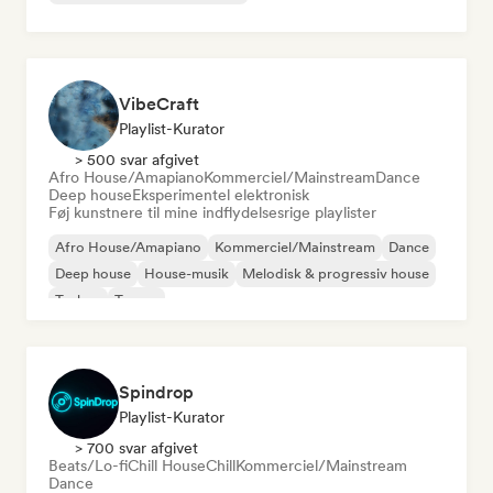
VibeCraft
Playlist-Kurator
> 500 svar afgivet
Afro House/Amapiano
Kommerciel/Mainstream
Dance
Deep house
Eksperimentel elektronisk
Føj kunstnere til mine indflydelsesrige playlister
Afro House/Amapiano
Kommerciel/Mainstream
Dance
Deep house
House-musik
Melodisk & progressiv house
Techno
Trance
Spindrop
Playlist-Kurator
> 700 svar afgivet
Beats/Lo-fi
Chill House
Chill
Kommerciel/Mainstream
Dance