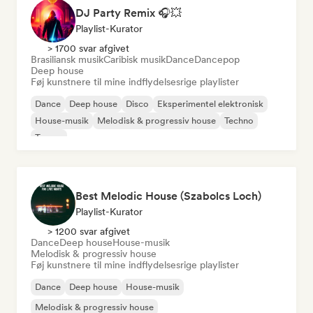
DJ Party Remix 🎧💥
Playlist-Kurator
> 1700 svar afgivet
Brasiliansk musik
Caribisk musik
Dance
Dancepop
Deep house
Føj kunstnere til mine indflydelsesrige playlister
Dance
Deep house
Disco
Eksperimentel elektronisk
House-musik
Melodisk & progressiv house
Techno
Trance
Best Melodic House (Szabolcs Loch)
Playlist-Kurator
> 1200 svar afgivet
Dance
Deep house
House-musik
Melodisk & progressiv house
Føj kunstnere til mine indflydelsesrige playlister
Dance
Deep house
House-musik
Melodisk & progressiv house