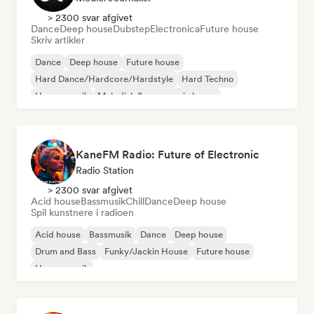
> 2300 svar afgivet
Dance
Deep house
Dubstep
Electronica
Future house
Skriv artikler
Dance
Deep house
Future house
Hard Dance/Hardcore/Hardstyle
Hard Techno
House-musik
Melodisk & progressiv house
Melodisk Techno
KaneFM Radio: Future of Electronic
Radio Station
> 2300 svar afgivet
Acid house
Bassmusik
Chill
Dance
Deep house
Spil kunstnere i radioen
Acid house
Bassmusik
Dance
Deep house
Drum and Bass
Funky/Jackin House
Future house
House-musik