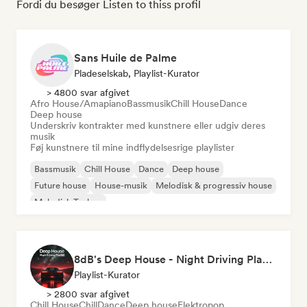
Fordi du besøger Listen to thiss profil
Sans Huile de Palme
Pladeselskab, Playlist-Kurator
> 4800 svar afgivet
Afro House/Amapiano
Bassmusik
Chill House
Dance
Deep house
Underskriv kontrakter med kunstnere eller udgiv deres
musik
Føj kunstnere til mine indflydelsesrige playlister
Bassmusik
Chill House
Dance
Deep house
Future house
House-musik
Melodisk & progressiv house
Melodisk Techno
8dB's Deep House - Night Driving Playlist
Playlist-Kurator
> 2800 svar afgivet
Chill House
Chill
Dance
Deep house
Elektropop