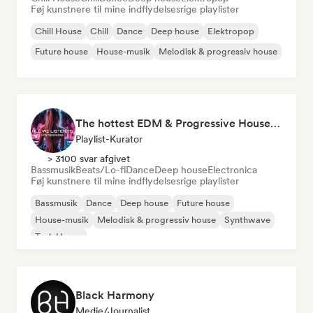
Føj kunstnere til mine indflydelsesrige playlister
Chill House
Chill
Dance
Deep house
Elektropop
Future house
House-musik
Melodisk & progressiv house
The hottest EDM & Progressive House tracks on the planet! 🌍
Playlist-Kurator
> 3100 svar afgivet
Bassmusik
Beats/Lo-fi
Dance
Deep house
Electronica
Føj kunstnere til mine indflydelsesrige playlister
Bassmusik
Dance
Deep house
Future house
House-musik
Melodisk & progressiv house
Synthwave
Tech House
Black Harmony
Medie/journalist