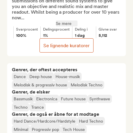
submissions on different sound systems to give 
you an objective and realistic mix and master 
readout. Whilst being a producer for over 10 years 
now...
Se mere
Svarprocent
Delingsprocent
Deling i
Givne svar
100%
1%
1 dag
5,112
Se lignende kuratorer
Genrer, der oftest accepteres
Dance
Deep house
House-musik
Melodisk & progressiv house
Melodisk Techno
Genrer, de elsker
Bassmusik
Electronica
Future house
Synthwave
Techno
Trance
Genrer, de også er åbne for at modtage
Hard Dance/Hardcore/Hardstyle
Hard Techno
Minimal
Progressiv pop
Tech House