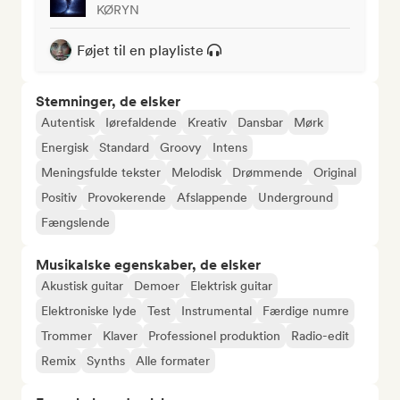
KØRYN
Føjet til en playliste
Stemninger, de elsker
Autentisk
Iørefaldende
Kreativ
Dansbar
Mørk
Energisk
Standard
Groovy
Intens
Meningsfulde tekster
Melodisk
Drømmende
Original
Positiv
Provokerende
Afslappende
Underground
Fængslende
Musikalske egenskaber, de elsker
Akustisk guitar
Demoer
Elektrisk guitar
Elektroniske lyde
Test
Instrumental
Færdige numre
Trommer
Klaver
Professionel produktion
Radio-edit
Remix
Synths
Alle formater