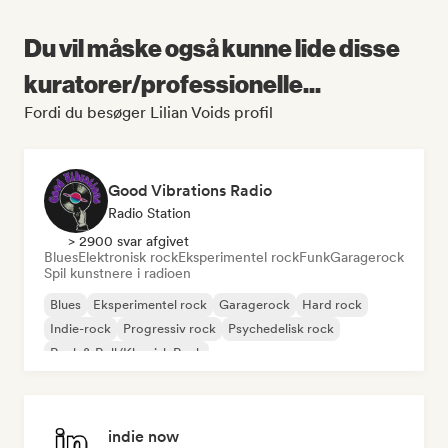
Du vil måske også kunne lide disse
kuratorer/professionelle...
Fordi du besøger Lilian Voids profil
Good Vibrations Radio
Radio Station
> 2900 svar afgivet
Blues
Elektronisk rock
Eksperimentel rock
Funk
Garagerock
Spil kunstnere i radioen
Blues
Eksperimentel rock
Garagerock
Hard rock
Indie-rock
Progressiv rock
Psychedelisk rock
Rock & Roll/Klassisk Rock
indie now