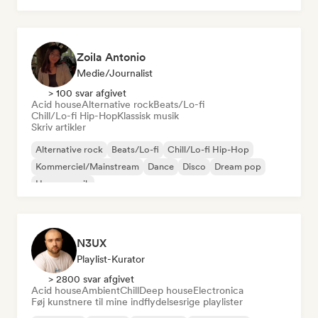
Zoila Antonio
Medie/journalist
> 100 svar afgivet
Acid house
Alternative rock
Beats/Lo-fi
Chill/Lo-fi Hip-Hop
Klassisk musik
Skriv artikler
Alternative rock
Beats/Lo-fi
Chill/Lo-fi Hip-Hop
Kommerciel/Mainstream
Dance
Disco
Dream pop
House-musik
N3UX
Playlist-Kurator
> 2800 svar afgivet
Acid house
Ambient
Chill
Deep house
Electronica
Føj kunstnere til mine indflydelsesrige playlister