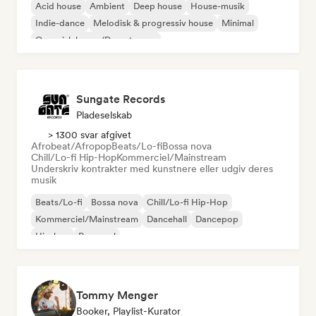
Acid house
Ambient
Deep house
House-musik
Indie-dance
Melodisk & progressiv house
Minimal
Organisk house/Downtempo
Sungate Records
Pladeselskab
> 1300 svar afgivet
Afrobeat/Afropop
Beats/Lo-fi
Bossa nova
Chill/Lo-fi Hip-Hop
Kommerciel/Mainstream
Underskriv kontrakter med kunstnere eller udgiv deres
musik
Beats/Lo-fi
Bossa nova
Chill/Lo-fi Hip-Hop
Kommerciel/Mainstream
Dancehall
Dancepop
Hip-hop
Pop-soul
Tommy Menger
Booker, Playlist-Kurator