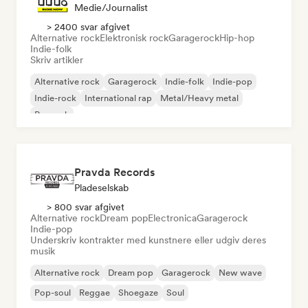
Medie/journalist
> 2400 svar afgivet
Alternative rock
Elektronisk rock
Garagerock
Hip-hop
Indie-folk
Skriv artikler
Alternative rock
Garagerock
Indie-folk
Indie-pop
Indie-rock
International rap
Metal/Heavy metal
Poprock
Pravda Records
Pladeselskab
> 800 svar afgivet
Alternative rock
Dream pop
Electronica
Garagerock
Indie-pop
Underskriv kontrakter med kunstnere eller udgiv deres
musik
Alternative rock
Dream pop
Garagerock
New wave
Pop-soul
Reggae
Shoegaze
Soul