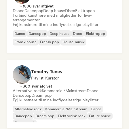
> 1800 svar afgivet
Dance
Dancepop
Deep house
Disco
Elektropop
Forbind kunstnere med muligheder for live-
arrangementer
Føj kunstnere til mine indflydelsesrige playlister
Dance
Dancepop
Deep house
Disco
Elektropop
Fransk house
Fransk pop
House-musik
Timothy Tunes
Playlist-Kurator
> 300 svar afgivet
Alternative rock
Kommerciel/Mainstream
Dance
Dancepop
Dream pop
Føj kunstnere til mine indflydelsesrige playlister
Alternative rock
Kommerciel/Mainstream
Dance
Dancepop
Dream pop
Elektronisk rock
Future house
Garagerock