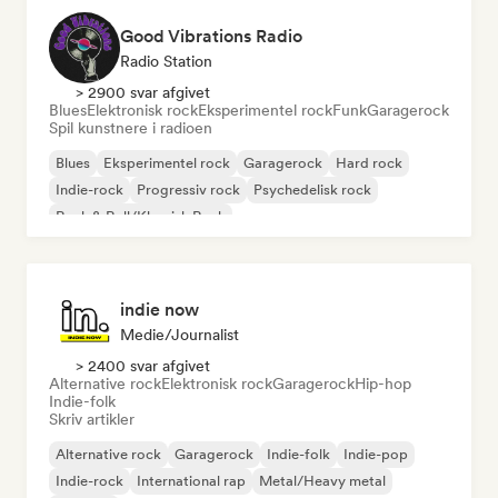
Good Vibrations Radio
Radio Station
> 2900 svar afgivet
Blues
Elektronisk rock
Eksperimentel rock
Funk
Garagerock
Spil kunstnere i radioen
Blues
Eksperimentel rock
Garagerock
Hard rock
Indie-rock
Progressiv rock
Psychedelisk rock
Rock & Roll/Klassisk Rock
indie now
Medie/journalist
> 2400 svar afgivet
Alternative rock
Elektronisk rock
Garagerock
Hip-hop
Indie-folk
Skriv artikler
Alternative rock
Garagerock
Indie-folk
Indie-pop
Indie-rock
International rap
Metal/Heavy metal