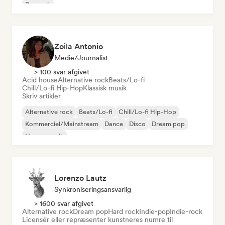
Poprock
Zoila Antonio
Medie/journalist
> 100 svar afgivet
Acid house
Alternative rock
Beats/Lo-fi
Chill/Lo-fi Hip-Hop
Klassisk musik
Skriv artikler
Alternative rock
Beats/Lo-fi
Chill/Lo-fi Hip-Hop
Kommerciel/Mainstream
Dance
Disco
Dream pop
House-musik
Lorenzo Lautz
Synkroniseringsansvarlig
> 1600 svar afgivet
Alternative rock
Dream pop
Hard rock
Indie-pop
Indie-rock
Licensér eller repræsenter kunstneres numre til