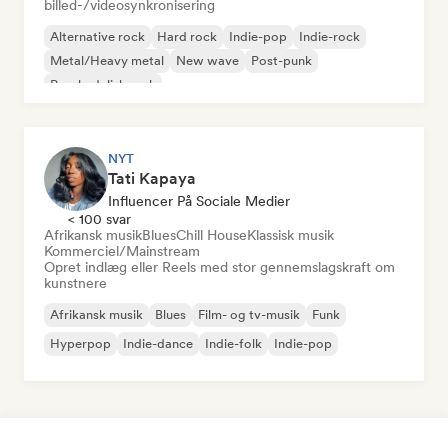
billed-/videosynkronisering
Alternative rock
Hard rock
Indie-pop
Indie-rock
Metal/Heavy metal
New wave
Post-punk
Psychedelisk rock
NYT
Tati Kapaya
Influencer På Sociale Medier
< 100 svar
Afrikansk musik
Blues
Chill House
Klassisk musik
Kommerciel/Mainstream
Opret indlæg eller Reels med stor gennemslagskraft om
kunstnere
Afrikansk musik
Blues
Film- og tv-musik
Funk
Hyperpop
Indie-dance
Indie-folk
Indie-pop