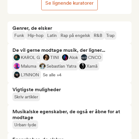
Se lignende kuratorer
Genrer, de elsker
Funk
Hip-hop
Latin
Rap på engelsk
R&B
Trap
De vil gerne modtage musik, der ligner...
KAROL G
TINI
Alok
CNCO
Maluma
Sebastian Yatra
Xamã
L7NNON
Se alle +4
Vigtigste muligheder
Skriv artikler
Musikalske egenskaber, de også er åbne for at
modtage
Urban-lyde