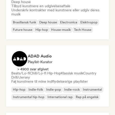
Deep house
Tilbyd kunstnere en udgivelsesaftale
Underskriv kontrakter med kunstnere eller udgiv deres
musik
Brasiliansk funk
Deep house
Electronica
Elektropop
Future house
Hip-hop
House-musik
Tech House
ADAD Audio
Playlist-Kurator
> 4900 svar afgivet
Beats/Lo-fi
Chill/Lo-fi Hip-Hop
Klassisk musik
Country
Drill/Jersey
Føj kunstnere til mine indflydelsesrige playlister
Hip-hop
Indie-folk
Indie-pop
Indie-rock
Instrumental
Instrumental hip-hop
International rap
Rap på engelsk