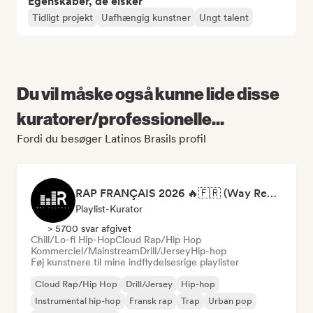
Egenskaber, de elsker
Tidligt projekt
Uafhængig kunstner
Ungt talent
Du vil måske også kunne lide disse
kuratorer/professionelle...
Fordi du besøger Latinos Brasils profil
RAP FRANÇAIS 2026 🔥🇫🇷 (Way Records)
Playlist-Kurator
> 5700 svar afgivet
Chill/Lo-fi Hip-Hop
Cloud Rap/Hip Hop
Kommerciel/Mainstream
Drill/Jersey
Hip-hop
Føj kunstnere til mine indflydelsesrige playlister
Cloud Rap/Hip Hop
Drill/Jersey
Hip-hop
Instrumental hip-hop
Fransk rap
Trap
Urban pop