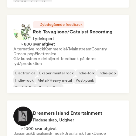
Chill/Lo-fi Hip-Hop
Dybdegående feedback
Rob Tavaglione/Catalyst Recording
Lydekspert
> 800 svar afgivet
Alternative rock
Kommerciel/Mainstream
Country
Dream pop
Electronica
Giv kunstnere detaljeret feedback på deres
lyd/produktion
Electronica
Eksperimentel rock
Indie-folk
Indie-pop
Indie-rock
Metal/Heavy metal
Post-punk
Rock & Roll/Klassisk Rock
Dreamers Island Entertainment
Pladeselskab, Udgiver
> 1000 svar afgivet
Bassmusik
Brasiliansk musik
Brasiliansk funk
Dance