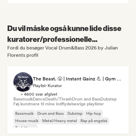
Du vil måske også kunne lide disse
kuratorer/professionelle...
Fordi du besøger Vocal Drum&Bass 2026 by Julian
Florents profil
The Beast. 😤 | Instant Gainz 💪 | Gym Workout & Motivation Music 🏋️
Playlist-Kurator
> 4600 svar afgivet
Bassmusik
Dance
Death/Thrash
Drum and Bass
Dubstep
Føj kunstnere til mine indflydelsesrige playlister
Bassmusik
Drum and Bass
Dubstep
Hip-hop
House-musik
Metal/Heavy metal
Rap på engelsk
Tech House