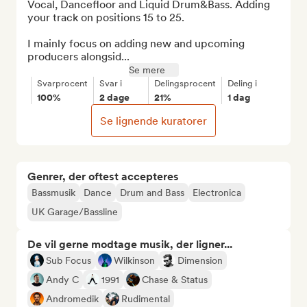
Vocal, Dancefloor and Liquid Drum&Bass. Adding 
your track on positions 15 to 25.

I mainly focus on adding new and upcoming 
producers alongsid...
Se mere
Svarprocent
Svar i
Delingsprocent
Deling i
100%
2 dage
21%
1 dag
Se lignende kuratorer
Genrer, der oftest accepteres
Bassmusik
Dance
Drum and Bass
Electronica
UK Garage/Bassline
De vil gerne modtage musik, der ligner...
Sub Focus
Wilkinson
Dimension
Andy C
1991
Chase & Status
Andromedik
Rudimental