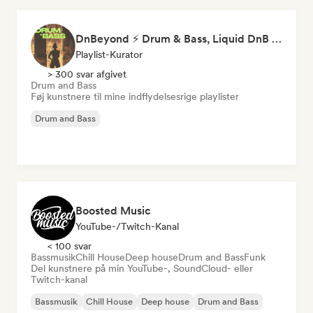
DnBeyond ⚡ Drum & Bass, Liquid DnB & Jungle
Playlist-Kurator
> 300 svar afgivet
Drum and Bass
Føj kunstnere til mine indflydelsesrige playlister
Drum and Bass
Boosted Music
YouTube-/Twitch-Kanal
< 100 svar
Bassmusik
Chill House
Deep house
Drum and Bass
Funk
Del kunstnere på min YouTube-, SoundCloud- eller
Twitch-kanal
Bassmusik
Chill House
Deep house
Drum and Bass