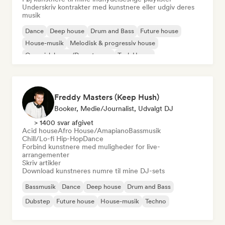
Underskriv kontrakter med kunstnere eller udgiv deres
musik
Dance
Deep house
Drum and Bass
Future house
House-musik
Melodisk & progressiv house
Organisk house/Downtempo
Tech House
Freddy Masters (Keep Hush)
Booker, Medie/journalist, Udvalgt DJ
> 1400 svar afgivet
Acid house
Afro House/Amapiano
Bassmusik
Chill/Lo-fi Hip-Hop
Dance
Forbind kunstnere med muligheder for live-
arrangementer
Skriv artikler
Download kunstneres numre til mine DJ-sets
Bassmusik
Dance
Deep house
Drum and Bass
Dubstep
Future house
House-musik
Techno