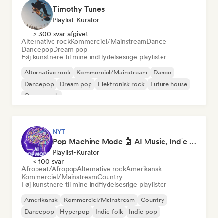
Timothy Tunes
Playlist-Kurator
> 300 svar afgivet
Alternative rock
Kommerciel/Mainstream
Dance
Dancepop
Dream pop
Føj kunstnere til mine indflydelsesrige playlister
Alternative rock
Kommerciel/Mainstream
Dance
Dancepop
Dream pop
Elektronisk rock
Future house
Garagerock
NYT
Pop Machine Mode 🤖 AI Music, Indie Pop & Dream Pop
Playlist-Kurator
< 100 svar
Afrobeat/Afropop
Alternative rock
Amerikansk
Kommerciel/Mainstream
Country
Føj kunstnere til mine indflydelsesrige playlister
Amerikansk
Kommerciel/Mainstream
Country
Dancepop
Hyperpop
Indie-folk
Indie-pop