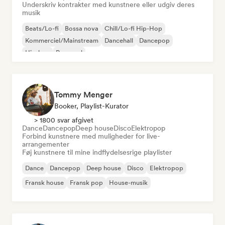
Underskriv kontrakter med kunstnere eller udgiv deres
musik
Beats/Lo-fi
Bossa nova
Chill/Lo-fi Hip-Hop
Kommerciel/Mainstream
Dancehall
Dancepop
Hip-hop
Pop-soul
Tommy Menger
Booker, Playlist-Kurator
> 1800 svar afgivet
Dance
Dancepop
Deep house
Disco
Elektropop
Forbind kunstnere med muligheder for live-
arrangementer
Føj kunstnere til mine indflydelsesrige playlister
Dance
Dancepop
Deep house
Disco
Elektropop
Fransk house
Fransk pop
House-musik