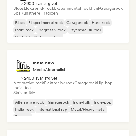
> 2900 svar afgivet
Blues
Elektronisk rock
Eksperimentel rock
Funk
Garagerock
Spil kunstnere i radioen
Blues
Eksperimentel rock
Garagerock
Hard rock
Indie-rock
Progressiv rock
Psychedelisk rock
Rock & Roll/Klassisk Rock
indie now
Medie/journalist
> 2400 svar afgivet
Alternative rock
Elektronisk rock
Garagerock
Hip-hop
Indie-folk
Skriv artikler
Alternative rock
Garagerock
Indie-folk
Indie-pop
Indie-rock
International rap
Metal/Heavy metal
Poprock