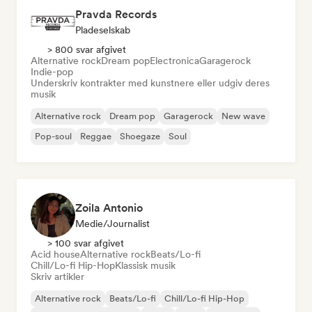
Pravda Records
Pladeselskab
> 800 svar afgivet
Alternative rock
Dream pop
Electronica
Garagerock
Indie-pop
Underskriv kontrakter med kunstnere eller udgiv deres
musik
Alternative rock
Dream pop
Garagerock
New wave
Pop-soul
Reggae
Shoegaze
Soul
Zoila Antonio
Medie/journalist
> 100 svar afgivet
Acid house
Alternative rock
Beats/Lo-fi
Chill/Lo-fi Hip-Hop
Klassisk musik
Skriv artikler
Alternative rock
Beats/Lo-fi
Chill/Lo-fi Hip-Hop