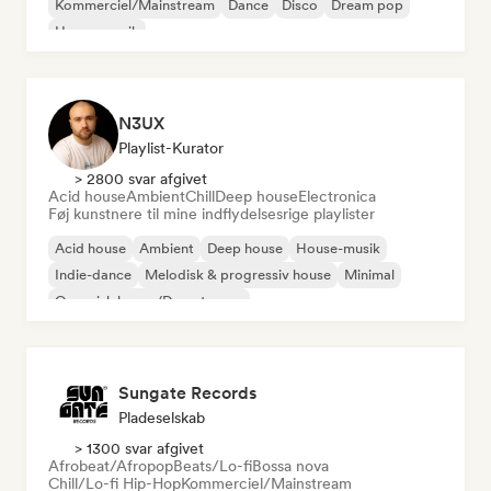
Kommerciel/Mainstream
Dance
Disco
Dream pop
House-musik
N3UX
Playlist-Kurator
> 2800 svar afgivet
Acid house
Ambient
Chill
Deep house
Electronica
Føj kunstnere til mine indflydelsesrige playlister
Acid house
Ambient
Deep house
House-musik
Indie-dance
Melodisk & progressiv house
Minimal
Organisk house/Downtempo
Sungate Records
Pladeselskab
> 1300 svar afgivet
Afrobeat/Afropop
Beats/Lo-fi
Bossa nova
Chill/Lo-fi Hip-Hop
Kommerciel/Mainstream