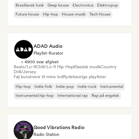
Brasiliansk funk
Deep house
Electronica
Elektropop
Future house
Hip-hop
House-musik
Tech House
ADAD Audio
Playlist-Kurator
> 4900 svar afgivet
Beats/Lo-fi
Chill/Lo-fi Hip-Hop
Klassisk musik
Country
Drill/Jersey
Føj kunstnere til mine indflydelsesrige playlister
Hip-hop
Indie-folk
Indie-pop
Indie-rock
Instrumental
Instrumental hip-hop
International rap
Rap på engelsk
Good Vibrations Radio
Radio Station