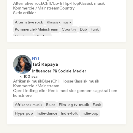
Alternative rock
Chill/Lo-fi Hip-Hop
Klassisk musik
Kommerciel/Mainstream
Country
Skriv artikler
Alternative rock
Klassisk musik
Kommerciel/Mainstream
Country
Dub
Funk
Hardcore
Hip-hop
NYT
Tati Kapaya
Influencer På Sociale Medier
< 100 svar
Afrikansk musik
Blues
Chill House
Klassisk musik
Kommerciel/Mainstream
Opret indlæg eller Reels med stor gennemslagskraft om
kunstnere
Afrikansk musik
Blues
Film- og tv-musik
Funk
Hyperpop
Indie-dance
Indie-folk
Indie-pop