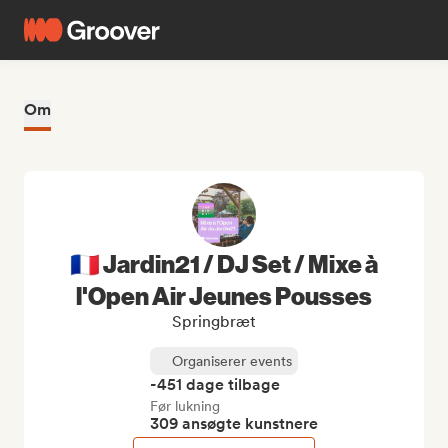
Om
🇫🇷 Jardin21 / DJ Set / Mixe à
l'Open Air Jeunes Pousses
Springbræt
Organiserer events
-451 dage tilbage
Før lukning
309 ansøgte kunstnere