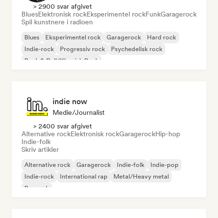
> 2900 svar afgivet
Blues
Elektronisk rock
Eksperimentel rock
Funk
Garagerock
Spil kunstnere i radioen
Blues
Eksperimentel rock
Garagerock
Hard rock
Indie-rock
Progressiv rock
Psychedelisk rock
Rock & Roll/Klassisk Rock
indie now
Medie/journalist
> 2400 svar afgivet
Alternative rock
Elektronisk rock
Garagerock
Hip-hop
Indie-folk
Skriv artikler
Alternative rock
Garagerock
Indie-folk
Indie-pop
Indie-rock
International rap
Metal/Heavy metal
Poprock