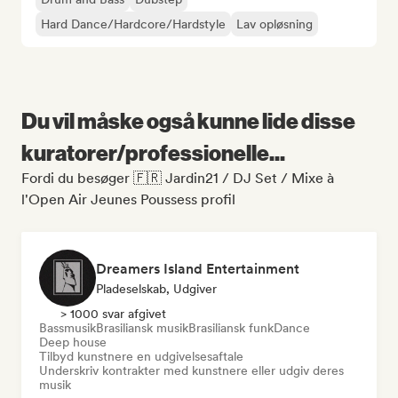
Hard Dance/Hardcore/Hardstyle
Lav opløsning
Du vil måske også kunne lide disse
kuratorer/professionelle...
Fordi du besøger 🇫🇷 Jardin21 / DJ Set / Mixe à
l'Open Air Jeunes Poussess profil
Dreamers Island Entertainment
Pladeselskab, Udgiver
> 1000 svar afgivet
Bassmusik
Brasiliansk musik
Brasiliansk funk
Dance
Deep house
Tilbyd kunstnere en udgivelsesaftale
Underskriv kontrakter med kunstnere eller udgiv deres
musik