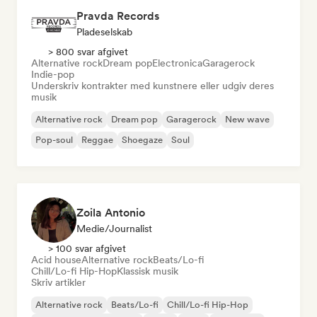
Pravda Records
Pladeselskab
> 800 svar afgivet
Alternative rock
Dream pop
Electronica
Garagerock
Indie-pop
Underskriv kontrakter med kunstnere eller udgiv deres
musik
Alternative rock
Dream pop
Garagerock
New wave
Pop-soul
Reggae
Shoegaze
Soul
Zoila Antonio
Medie/journalist
> 100 svar afgivet
Acid house
Alternative rock
Beats/Lo-fi
Chill/Lo-fi Hip-Hop
Klassisk musik
Skriv artikler
Alternative rock
Beats/Lo-fi
Chill/Lo-fi Hip-Hop