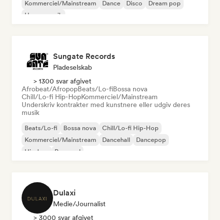
Kommerciel/Mainstream
Dance
Disco
Dream pop
House-musik
Sungate Records
Pladeselskab
> 1300 svar afgivet
Afrobeat/Afropop
Beats/Lo-fi
Bossa nova
Chill/Lo-fi Hip-Hop
Kommerciel/Mainstream
Underskriv kontrakter med kunstnere eller udgiv deres
musik
Beats/Lo-fi
Bossa nova
Chill/Lo-fi Hip-Hop
Kommerciel/Mainstream
Dancehall
Dancepop
Hip-hop
Pop-soul
Dulaxi
Medie/journalist
> 3000 svar afgivet