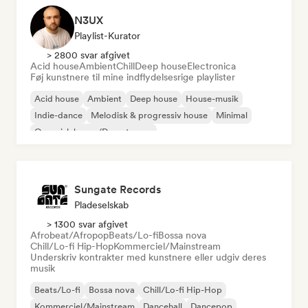
N3UX
Playlist-Kurator
> 2800 svar afgivet
Acid house
Ambient
Chill
Deep house
Electronica
Føj kunstnere til mine indflydelsesrige playlister
Acid house
Ambient
Deep house
House-musik
Indie-dance
Melodisk & progressiv house
Minimal
Organisk house/Downtempo
Sungate Records
Pladeselskab
> 1300 svar afgivet
Afrobeat/Afropop
Beats/Lo-fi
Bossa nova
Chill/Lo-fi Hip-Hop
Kommerciel/Mainstream
Underskriv kontrakter med kunstnere eller udgiv deres
musik
Beats/Lo-fi
Bossa nova
Chill/Lo-fi Hip-Hop
Kommerciel/Mainstream
Dancehall
Dancepop