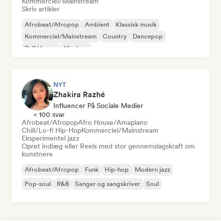
Kommerciel/Mainstream
Skriv artikler
Afrobeat/Afropop
Ambient
Klassisk musik
Kommerciel/Mainstream
Country
Dancepop
Drill/Jersey
Hip-hop
NYT
Zhakira Razhé
Influencer På Sociale Medier
< 100 svar
Afrobeat/Afropop
Afro House/Amapiano
Chill/Lo-fi Hip-Hop
Kommerciel/Mainstream
Eksperimentel jazz
Opret indlæg eller Reels med stor gennemslagskraft om
kunstnere
Afrobeat/Afropop
Funk
Hip-hop
Modern jazz
Pop-soul
R&B
Sanger og sangskriver
Soul