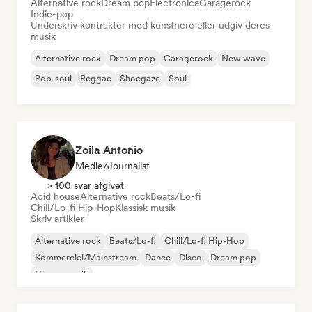
Alternative rock
Dream pop
Electronica
Garagerock
Indie-pop
Underskriv kontrakter med kunstnere eller udgiv deres
musik
Alternative rock
Dream pop
Garagerock
New wave
Pop-soul
Reggae
Shoegaze
Soul
Zoila Antonio
Medie/journalist
> 100 svar afgivet
Acid house
Alternative rock
Beats/Lo-fi
Chill/Lo-fi Hip-Hop
Klassisk musik
Skriv artikler
Alternative rock
Beats/Lo-fi
Chill/Lo-fi Hip-Hop
Kommerciel/Mainstream
Dance
Disco
Dream pop
House-musik