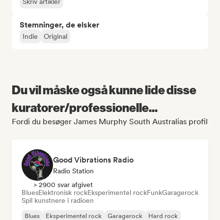
Skriv artikler
Stemninger, de elsker
Indie
Original
Du vil måske også kunne lide disse
kuratorer/professionelle...
Fordi du besøger James Murphy South Australias profil
Good Vibrations Radio
Radio Station
> 2900 svar afgivet
Blues
Elektronisk rock
Eksperimentel rock
Funk
Garagerock
Spil kunstnere i radioen
Blues
Eksperimentel rock
Garagerock
Hard rock