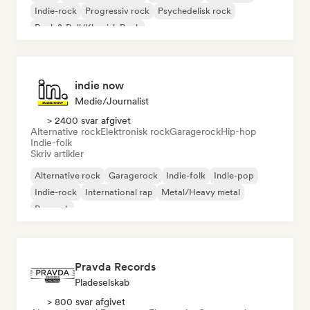
Indie-rock
Progressiv rock
Psychedelisk rock
Rock & Roll/Klassisk Rock
indie now
Medie/journalist
> 2400 svar afgivet
Alternative rock
Elektronisk rock
Garagerock
Hip-hop
Indie-folk
Skriv artikler
Alternative rock
Garagerock
Indie-folk
Indie-pop
Indie-rock
International rap
Metal/Heavy metal
Poprock
Pravda Records
Pladeselskab
> 800 svar afgivet