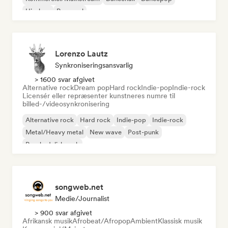
Hip-hop
Pop-soul
Lorenzo Lautz
Synkroniseringsansvarlig
> 1600 svar afgivet
Alternative rock
Dream pop
Hard rock
Indie-pop
Indie-rock
Licensér eller repræsenter kunstneres numre til
billed-/videosynkronisering
Alternative rock
Hard rock
Indie-pop
Indie-rock
Metal/Heavy metal
New wave
Post-punk
Psychedelisk rock
songweb.net
Medie/journalist
> 900 svar afgivet
Afrikansk musik
Afrobeat/Afropop
Ambient
Klassisk musik