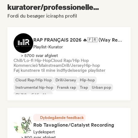
kuratorer/professionelle...
Fordi du besøger iciraphs profil
RAP FRANÇAIS 2026 🔥🇫🇷 (Way Records)
Playlist-Kurator
> 5700 svar afgivet
Chill/Lo-fi Hip-Hop
Cloud Rap/Hip Hop
Kommerciel/Mainstream
Drill/Jersey
Hip-hop
Føj kunstnere til mine indflydelsesrige playlister
Cloud Rap/Hip Hop
Drill/Jersey
Hip-hop
Instrumental hip-hop
Fransk rap
Trap
Urban pop
Chill/Lo-fi Hip-Hop
Dybdegående feedback
Rob Tavaglione/Catalyst Recording
Lydekspert
> 800 svar afgivet