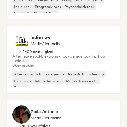
Indie-rock
Progressiv rock
Psychedelisk rock
Rock & Roll/Klassisk Rock
indie now
Medie/journalist
> 2400 svar afgivet
Alternative rock
Elektronisk rock
Garagerock
Hip-hop
Indie-folk
Skriv artikler
Alternative rock
Garagerock
Indie-folk
Indie-pop
Indie-rock
International rap
Metal/Heavy metal
Poprock
Zoila Antonio
Medie/journalist
> 100 svar afgivet