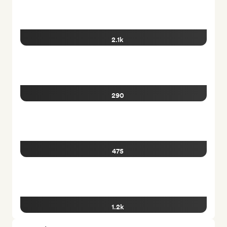
2.1k
290
475
1.2k