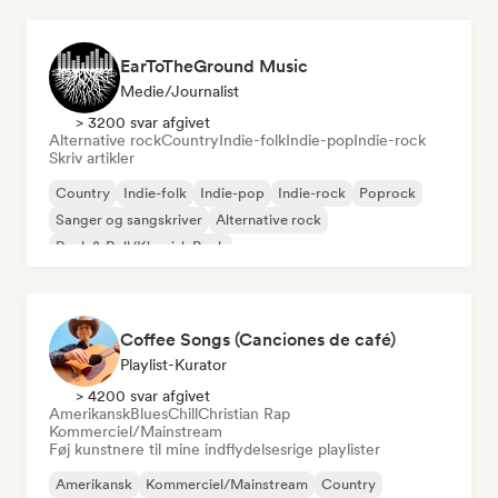
EarToTheGround Music
Medie/journalist
> 3200 svar afgivet
Alternative rock
Country
Indie-folk
Indie-pop
Indie-rock
Skriv artikler
Country
Indie-folk
Indie-pop
Indie-rock
Poprock
Sanger og sangskriver
Alternative rock
Rock & Roll/Klassisk Rock
Coffee Songs (Canciones de café)
Playlist-Kurator
> 4200 svar afgivet
Amerikansk
Blues
Chill
Christian Rap
Kommerciel/Mainstream
Føj kunstnere til mine indflydelsesrige playlister
Amerikansk
Kommerciel/Mainstream
Country