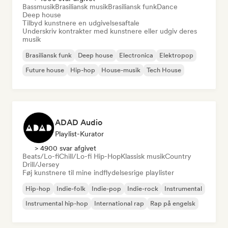
Bassmusik
Brasiliansk musik
Brasiliansk funk
Dance
Deep house
Tilbyd kunstnere en udgivelsesaftale
Underskriv kontrakter med kunstnere eller udgiv deres
musik
Brasiliansk funk
Deep house
Electronica
Elektropop
Future house
Hip-hop
House-musik
Tech House
ADAD Audio
Playlist-Kurator
> 4900 svar afgivet
Beats/Lo-fi
Chill/Lo-fi Hip-Hop
Klassisk musik
Country
Drill/Jersey
Føj kunstnere til mine indflydelsesrige playlister
Hip-hop
Indie-folk
Indie-pop
Indie-rock
Instrumental
Instrumental hip-hop
International rap
Rap på engelsk