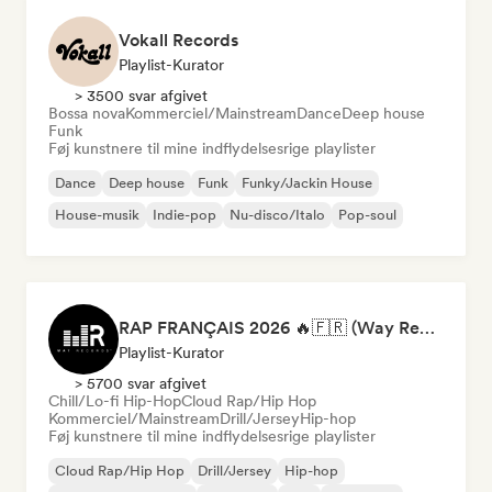
Vokall Records
Playlist-Kurator
> 3500 svar afgivet
Bossa nova
Kommerciel/Mainstream
Dance
Deep house
Funk
Føj kunstnere til mine indflydelsesrige playlister
Dance
Deep house
Funk
Funky/Jackin House
House-musik
Indie-pop
Nu-disco/Italo
Pop-soul
RAP FRANÇAIS 2026 🔥🇫🇷 (Way Records)
Playlist-Kurator
> 5700 svar afgivet
Chill/Lo-fi Hip-Hop
Cloud Rap/Hip Hop
Kommerciel/Mainstream
Drill/Jersey
Hip-hop
Føj kunstnere til mine indflydelsesrige playlister
Cloud Rap/Hip Hop
Drill/Jersey
Hip-hop