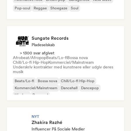
Pop-soul
Reggae
Shoegaze
Soul
Sungate Records
Pladeselskab
> 1300 svar afgivet
Afrobeat/Afropop
Beats/Lo-fi
Bossa nova
Chill/Lo-fi Hip-Hop
Kommerciel/Mainstream
Underskriv kontrakter med kunstnere eller udgiv deres
musik
Beats/Lo-fi
Bossa nova
Chill/Lo-fi Hip-Hop
Kommerciel/Mainstream
Dancehall
Dancepop
Hip-hop
Pop-soul
NYT
Zhakira Razhé
Influencer På Sociale Medier