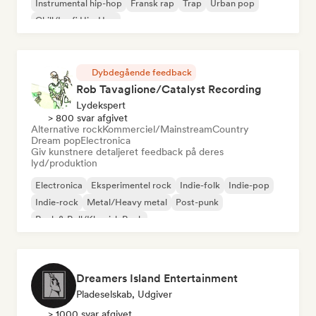
Instrumental hip-hop
Fransk rap
Trap
Urban pop
Chill/Lo-fi Hip-Hop
Dybdegående feedback
Rob Tavaglione/Catalyst Recording
Lydekspert
> 800 svar afgivet
Alternative rock
Kommerciel/Mainstream
Country
Dream pop
Electronica
Giv kunstnere detaljeret feedback på deres
lyd/produktion
Electronica
Eksperimentel rock
Indie-folk
Indie-pop
Indie-rock
Metal/Heavy metal
Post-punk
Rock & Roll/Klassisk Rock
Dreamers Island Entertainment
Pladeselskab, Udgiver
> 1000 svar afgivet