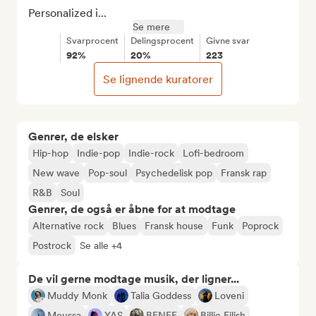
Personalized i...
Se mere
Svarprocent
Delingsprocent
Givne svar
92%
20%
223
Se lignende kuratorer
Genrer, de elsker
Hip-hop
Indie-pop
Indie-rock
Lofi-bedroom
New wave
Pop-soul
Psychedelisk pop
Fransk rap
R&B
Soul
Genrer, de også er åbne for at modtage
Alternative rock
Blues
Fransk house
Funk
Poprock
Postrock
Se alle +4
De vil gerne modtage musik, der ligner...
Muddy Monk
Talia Goddess
Loveni
Moussa
YAS
BENEE
Billie Eilish