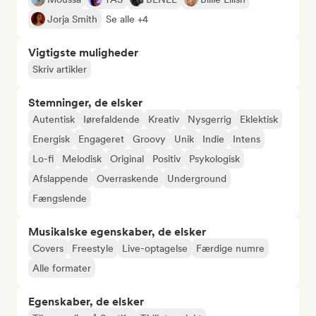
Jorja Smith
Se alle +4
Vigtigste muligheder
Skriv artikler
Stemninger, de elsker
Autentisk
Iørefaldende
Kreativ
Nysgerrig
Eklektisk
Energisk
Engageret
Groovy
Unik
Indie
Intens
Lo-fi
Melodisk
Original
Positiv
Psykologisk
Afslappende
Overraskende
Underground
Fængslende
Musikalske egenskaber, de elsker
Covers
Freestyle
Live-optagelse
Færdige numre
Alle formater
Egenskaber, de elsker