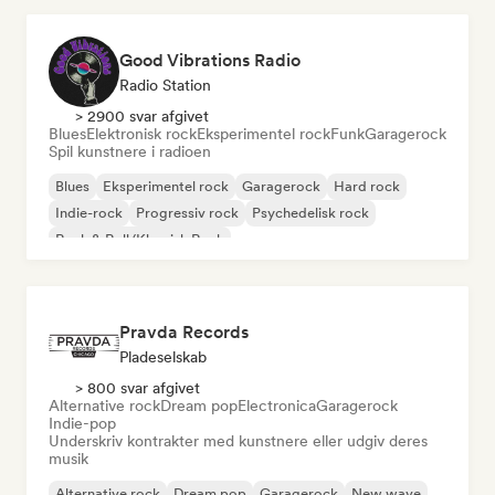
Good Vibrations Radio
Radio Station
> 2900 svar afgivet
Blues
Elektronisk rock
Eksperimentel rock
Funk
Garagerock
Spil kunstnere i radioen
Blues
Eksperimentel rock
Garagerock
Hard rock
Indie-rock
Progressiv rock
Psychedelisk rock
Rock & Roll/Klassisk Rock
Pravda Records
Pladeselskab
> 800 svar afgivet
Alternative rock
Dream pop
Electronica
Garagerock
Indie-pop
Underskriv kontrakter med kunstnere eller udgiv deres
musik
Alternative rock
Dream pop
Garagerock
New wave