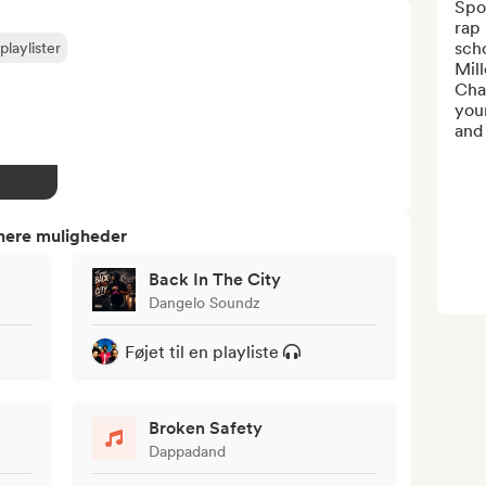
Spot
rap 
scho
playlister
Mill
Chan
you
and 
tnere muligheder
Back In The City
Dangelo Soundz
Føjet til en playliste
Broken Safety
Dappadand