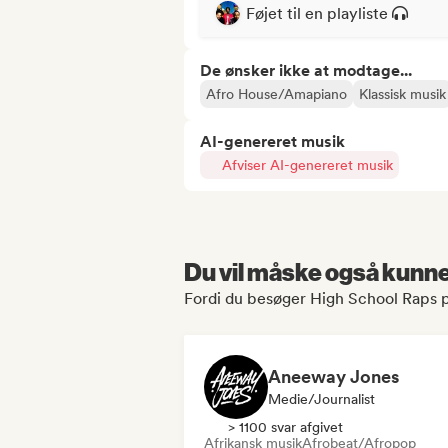
Føjet til en playliste
De ønsker ikke at modtage...
Afro House/Amapiano
Klassisk musik
AI-genereret musik
Afviser AI-genereret musik
Du vil måske også kunne 
Fordi du besøger High School Raps p
Aneeway Jones
Medie/journalist
> 1100 svar afgivet
Afrikansk musik
Afrobeat/Afropop