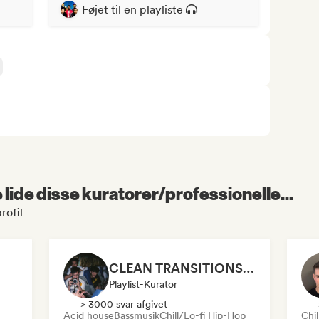
Føjet til en playliste
lide disse kuratorer/professionelle...
rofil
CLEAN TRANSITIONS😤
Playlist-Kurator
> 3000 svar afgivet
Acid house
Bassmusik
Chill/Lo-fi Hip-Hop
Chi