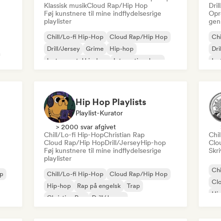
Klassisk musik
Cloud Rap/Hip Hop
Dril
Føj kunstnere til mine indflydelsesrige
Opr
playlister
gen
Chill/Lo-fi Hip-Hop
Cloud Rap/Hip Hop
Chi
Drill/Jersey
Grime
Hip-hop
Dri
Instrumental hip-hop
International rap
Ins
Rap på engelsk
Rap
Hip Hop Playlists
Playlist-Kurator
> 2000 svar afgivet
Chill/Lo-fi Hip-Hop
Christian Rap
Chi
Cloud Rap/Hip Hop
Drill/Jersey
Hip-hop
Clo
Føj kunstnere til mine indflydelsesrige
Skri
playlister
Chi
op
Chill/Lo-fi Hip-Hop
Cloud Rap/Hip Hop
Cl
Hip-hop
Rap på engelsk
Trap
Hi
Christian Rap
Drill/Jersey
Rap
Instrumental hip-hop