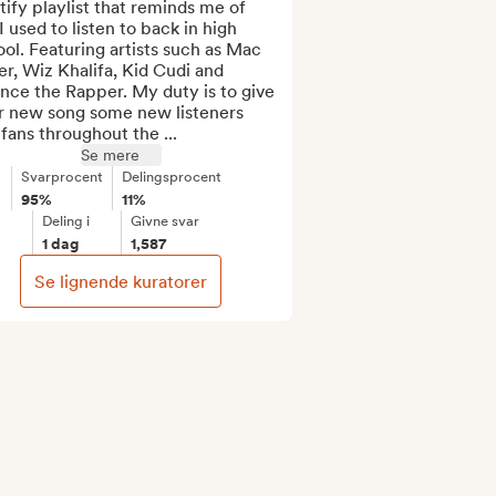
ify playlist that reminds me of 
I used to listen to back in high 
ol. Featuring artists such as Mac 
er, Wiz Khalifa, Kid Cudi and 
ce the Rapper. My duty is to give 
r new song some new listeners 
fans throughout the ...
Se mere
Svarprocent
Delingsprocent
95%
11%
Deling i
Givne svar
1 dag
1,587
Se lignende kuratorer