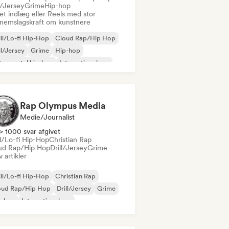
l/Jersey
Grime
Hip-hop
et indlæg eller Reels med stor
nemslagskraft om kunstnere
ll/Lo-fi Hip-Hop
Cloud Rap/Hip Hop
ll/Jersey
Grime
Hip-hop
trumental hip-hop
International rap
 på engelsk
Rap Olympus Media
Medie/journalist
> 1000 svar afgivet
ll/Lo-fi Hip-Hop
Christian Rap
ud Rap/Hip Hop
Drill/Jersey
Grime
v artikler
ll/Lo-fi Hip-Hop
Christian Rap
oud Rap/Hip Hop
Drill/Jersey
Grime
p-hop
International rap
 på engelsk