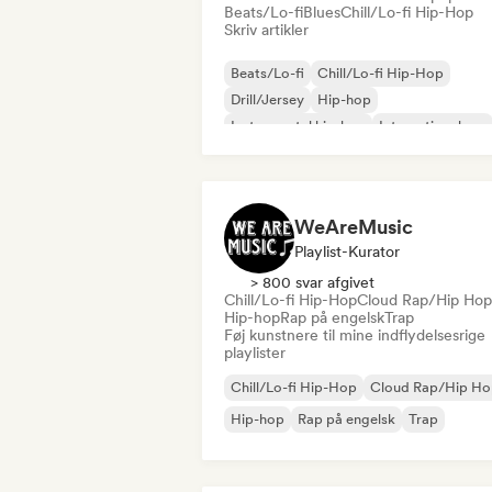
Beats/Lo-fi
Blues
Chill/Lo-fi Hip-Hop
Skriv artikler
Beats/Lo-fi
Chill/Lo-fi Hip-Hop
Drill/Jersey
Hip-hop
Instrumental hip-hop
International rap
Rap på engelsk
Fransk rap
WeAreMusic
Playlist-Kurator
> 800 svar afgivet
Chill/Lo-fi Hip-Hop
Cloud Rap/Hip Hop
Hip-hop
Rap på engelsk
Trap
Føj kunstnere til mine indflydelsesrige
playlister
Chill/Lo-fi Hip-Hop
Cloud Rap/Hip H
Hip-hop
Rap på engelsk
Trap