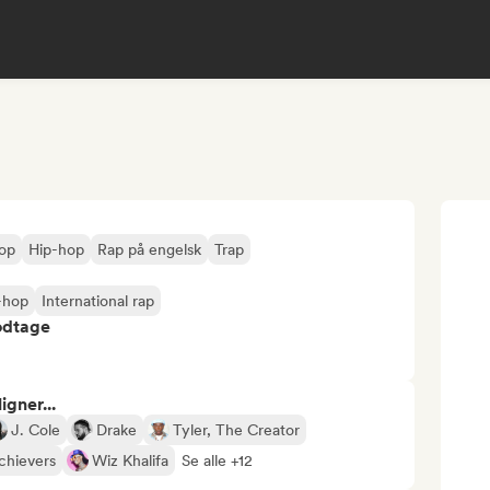
op
Hip-hop
Rap på engelsk
Trap
-hop
International rap
odtage
gner...
J. Cole
Drake
Tyler, The Creator
chievers
Wiz Khalifa
Se alle +12