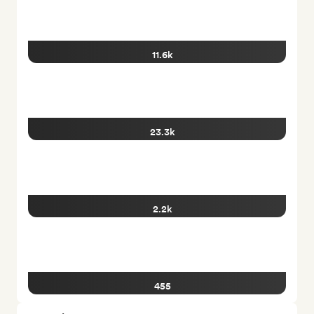
11.6k
23.3k
2.2k
455