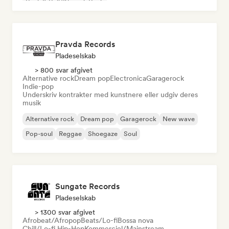
Rock & Roll/Klassisk Rock
Pravda Records
Pladeselskab
> 800 svar afgivet
Alternative rock
Dream pop
Electronica
Garagerock
Indie-pop
Underskriv kontrakter med kunstnere eller udgiv deres
musik
Alternative rock
Dream pop
Garagerock
New wave
Pop-soul
Reggae
Shoegaze
Soul
Sungate Records
Pladeselskab
> 1300 svar afgivet
Afrobeat/Afropop
Beats/Lo-fi
Bossa nova
Chill/Lo-fi Hip-Hop
Kommerciel/Mainstream