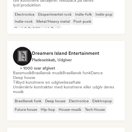
Giv kunstnere detaljeret feedback på deres
lyd/produktion
Electronica
Eksperimentel rock
Indie-folk
Indie-pop
Indie-rock
Metal/Heavy metal
Post-punk
Rock & Roll/Klassisk Rock
Dreamers Island Entertainment
Pladeselskab, Udgiver
> 1000 svar afgivet
Bassmusik
Brasiliansk musik
Brasiliansk funk
Dance
Deep house
Tilbyd kunstnere en udgivelsesaftale
Underskriv kontrakter med kunstnere eller udgiv deres
musik
Brasiliansk funk
Deep house
Electronica
Elektropop
Future house
Hip-hop
House-musik
Tech House