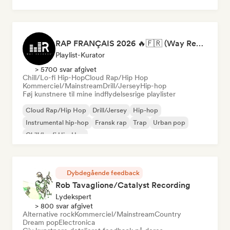
RAP FRANÇAIS 2026 🔥🇫🇷 (Way Records)
Playlist-Kurator
> 5700 svar afgivet
Chill/Lo-fi Hip-Hop
Cloud Rap/Hip Hop
Kommerciel/Mainstream
Drill/Jersey
Hip-hop
Føj kunstnere til mine indflydelsesrige playlister
Cloud Rap/Hip Hop
Drill/Jersey
Hip-hop
Instrumental hip-hop
Fransk rap
Trap
Urban pop
Chill/Lo-fi Hip-Hop
Dybdegående feedback
Rob Tavaglione/Catalyst Recording
Lydekspert
> 800 svar afgivet
Alternative rock
Kommerciel/Mainstream
Country
Dream pop
Electronica