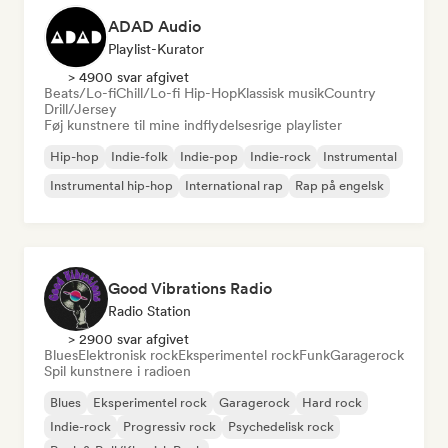
ADAD Audio
Playlist-Kurator
> 4900 svar afgivet
Beats/Lo-fi
Chill/Lo-fi Hip-Hop
Klassisk musik
Country
Drill/Jersey
Føj kunstnere til mine indflydelsesrige playlister
Hip-hop
Indie-folk
Indie-pop
Indie-rock
Instrumental
Instrumental hip-hop
International rap
Rap på engelsk
Good Vibrations Radio
Radio Station
> 2900 svar afgivet
Blues
Elektronisk rock
Eksperimentel rock
Funk
Garagerock
Spil kunstnere i radioen
Blues
Eksperimentel rock
Garagerock
Hard rock
Indie-rock
Progressiv rock
Psychedelisk rock