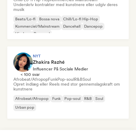
Underskriv kontrakter med kunstnere eller udgiv deres
musik
Beats/Lo-fi
Bossa nova
Chill/Lo-fi Hip-Hop
Kommerciel/Mainstream
Dancehall
Dancepop
Hip-hop
Pop-soul
NYT
Zhakira Razhé
Influencer På Sociale Medier
< 100 svar
Afrobeat/Afropop
Funk
Pop-soul
R&B
Soul
Opret indlæg eller Reels med stor gennemslagskraft om
kunstnere
Afrobeat/Afropop
Funk
Pop-soul
R&B
Soul
Urban pop