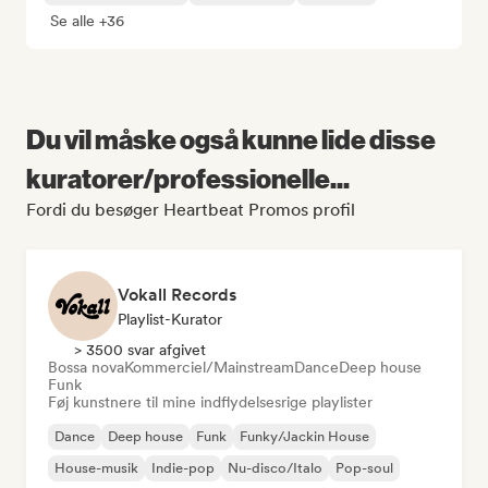
Se alle +36
Du vil måske også kunne lide disse
kuratorer/professionelle...
Fordi du besøger Heartbeat Promos profil
Vokall Records
Playlist-Kurator
> 3500 svar afgivet
Bossa nova
Kommerciel/Mainstream
Dance
Deep house
Funk
Føj kunstnere til mine indflydelsesrige playlister
Dance
Deep house
Funk
Funky/Jackin House
House-musik
Indie-pop
Nu-disco/Italo
Pop-soul