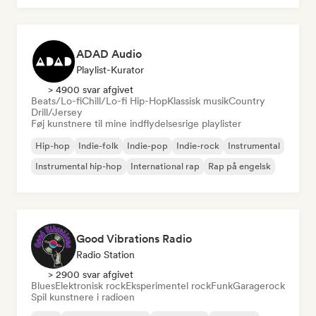
ADAD Audio
Playlist-Kurator
> 4900 svar afgivet
Beats/Lo-fi
Chill/Lo-fi Hip-Hop
Klassisk musik
Country
Drill/Jersey
Føj kunstnere til mine indflydelsesrige playlister
Hip-hop
Indie-folk
Indie-pop
Indie-rock
Instrumental
Instrumental hip-hop
International rap
Rap på engelsk
Good Vibrations Radio
Radio Station
> 2900 svar afgivet
Blues
Elektronisk rock
Eksperimentel rock
Funk
Garagerock
Spil kunstnere i radioen