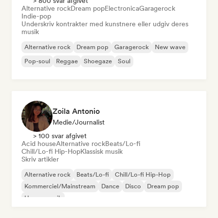
> 800 svar afgivet
Alternative rock
Dream pop
Electronica
Garagerock
Indie-pop
Underskriv kontrakter med kunstnere eller udgiv deres
musik
Alternative rock
Dream pop
Garagerock
New wave
Pop-soul
Reggae
Shoegaze
Soul
Zoila Antonio
Medie/journalist
> 100 svar afgivet
Acid house
Alternative rock
Beats/Lo-fi
Chill/Lo-fi Hip-Hop
Klassisk musik
Skriv artikler
Alternative rock
Beats/Lo-fi
Chill/Lo-fi Hip-Hop
Kommerciel/Mainstream
Dance
Disco
Dream pop
House-musik