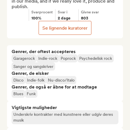
in our media, and if we really love it, produce and 
publish.
Svarprocent
Svar i
Givne svar
100%
2 dage
803
Se lignende kuratorer
Genrer, der oftest accepteres
Garagerock
Indie-rock
Poprock
Psychedelisk rock
Sanger og sangskriver
Genrer, de elsker
Disco
Indie-folk
Nu-disco/Italo
Genrer, de også er åbne for at modtage
Blues
Funk
Vigtigste muligheder
Underskriv kontrakter med kunstnere eller udgiv deres
musik