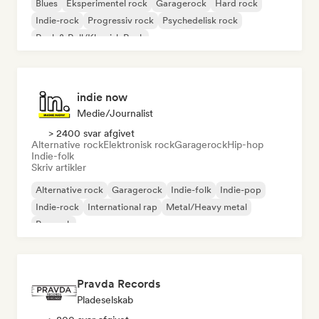
Blues
Eksperimentel rock
Garagerock
Hard rock
Indie-rock
Progressiv rock
Psychedelisk rock
Rock & Roll/Klassisk Rock
indie now
Medie/journalist
> 2400 svar afgivet
Alternative rock
Elektronisk rock
Garagerock
Hip-hop
Indie-folk
Skriv artikler
Alternative rock
Garagerock
Indie-folk
Indie-pop
Indie-rock
International rap
Metal/Heavy metal
Poprock
Pravda Records
Pladeselskab