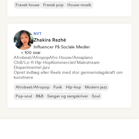
Fransk house
Fransk pop
House-musik
NYT
Zhakira Razhé
Influencer På Sociale Medier
< 100 svar
Afrobeat/Afropop
Afro House/Amapiano
Chill/Lo-fi Hip-Hop
Kommerciel/Mainstream
Eksperimentel jazz
Opret indlæg eller Reels med stor gennemslagskraft om
kunstnere
Afrobeat/Afropop
Funk
Hip-hop
Modern jazz
Pop-soul
R&B
Sanger og sangskriver
Soul