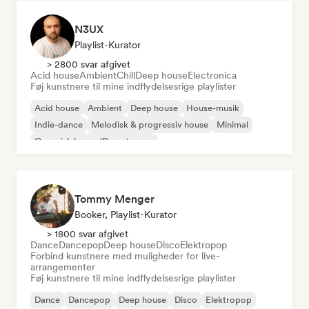
N3UX
Playlist-Kurator
> 2800 svar afgivet
Acid house
Ambient
Chill
Deep house
Electronica
Føj kunstnere til mine indflydelsesrige playlister
Acid house
Ambient
Deep house
House-musik
Indie-dance
Melodisk & progressiv house
Minimal
Organisk house/Downtempo
Tommy Menger
Booker, Playlist-Kurator
> 1800 svar afgivet
Dance
Dancepop
Deep house
Disco
Elektropop
Forbind kunstnere med muligheder for live-
arrangementer
Føj kunstnere til mine indflydelsesrige playlister
Dance
Dancepop
Deep house
Disco
Elektropop