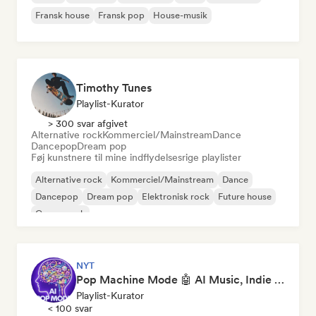
Fransk house
Fransk pop
House-musik
Timothy Tunes
Playlist-Kurator
> 300 svar afgivet
Alternative rock
Kommerciel/Mainstream
Dance
Dancepop
Dream pop
Føj kunstnere til mine indflydelsesrige playlister
Alternative rock
Kommerciel/Mainstream
Dance
Dancepop
Dream pop
Elektronisk rock
Future house
Garagerock
NYT
Pop Machine Mode 🤖 AI Music, Indie Pop & Dream Pop
Playlist-Kurator
< 100 svar