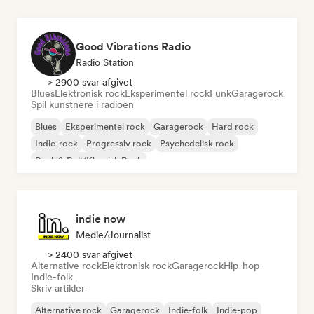
Good Vibrations Radio
Radio Station
> 2900 svar afgivet
Blues
Elektronisk rock
Eksperimentel rock
Funk
Garagerock
Spil kunstnere i radioen
Blues
Eksperimentel rock
Garagerock
Hard rock
Indie-rock
Progressiv rock
Psychedelisk rock
Rock & Roll/Klassisk Rock
indie now
Medie/journalist
> 2400 svar afgivet
Alternative rock
Elektronisk rock
Garagerock
Hip-hop
Indie-folk
Skriv artikler
Alternative rock
Garagerock
Indie-folk
Indie-pop