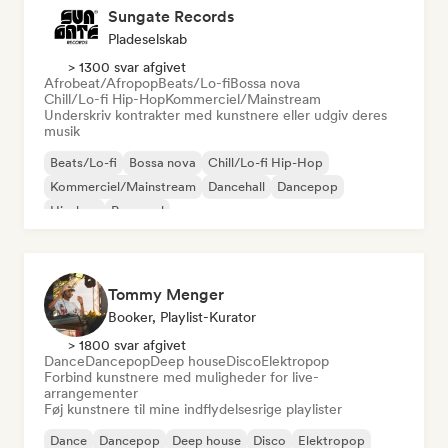
Sungate Records
Pladeselskab
> 1300 svar afgivet
Afrobeat/Afropop
Beats/Lo-fi
Bossa nova
Chill/Lo-fi Hip-Hop
Kommerciel/Mainstream
Underskriv kontrakter med kunstnere eller udgiv deres
musik
Beats/Lo-fi
Bossa nova
Chill/Lo-fi Hip-Hop
Kommerciel/Mainstream
Dancehall
Dancepop
Hip-hop
Pop-soul
Tommy Menger
Booker, Playlist-Kurator
> 1800 svar afgivet
Dance
Dancepop
Deep house
Disco
Elektropop
Forbind kunstnere med muligheder for live-
arrangementer
Føj kunstnere til mine indflydelsesrige playlister
Dance
Dancepop
Deep house
Disco
Elektropop