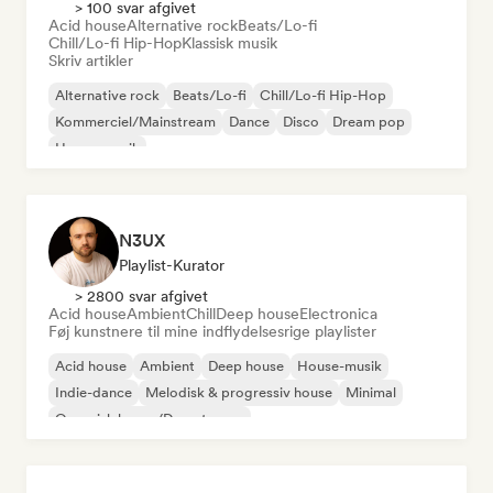
> 100 svar afgivet
Acid house
Alternative rock
Beats/Lo-fi
Chill/Lo-fi Hip-Hop
Klassisk musik
Skriv artikler
Alternative rock
Beats/Lo-fi
Chill/Lo-fi Hip-Hop
Kommerciel/Mainstream
Dance
Disco
Dream pop
House-musik
N3UX
Playlist-Kurator
> 2800 svar afgivet
Acid house
Ambient
Chill
Deep house
Electronica
Føj kunstnere til mine indflydelsesrige playlister
Acid house
Ambient
Deep house
House-musik
Indie-dance
Melodisk & progressiv house
Minimal
Organisk house/Downtempo