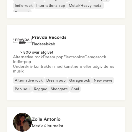
Indie-rock
International rap
Metal/Heavy metal
Poprock
Pravda Records
Pladeselskab
> 800 svar afgivet
Alternative rock
Dream pop
Electronica
Garagerock
Indie-pop
Underskriv kontrakter med kunstnere eller udgiv deres
musik
Alternative rock
Dream pop
Garagerock
New wave
Pop-soul
Reggae
Shoegaze
Soul
Zoila Antonio
Medie/journalist