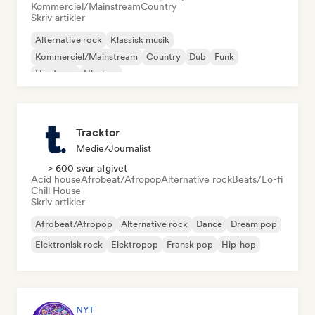
Kommerciel/Mainstream
Country
Skriv artikler
Alternative rock
Klassisk musik
Kommerciel/Mainstream
Country
Dub
Funk
Hardcore
Hip-hop
Tracktor
Medie/journalist
> 600 svar afgivet
Acid house
Afrobeat/Afropop
Alternative rock
Beats/Lo-fi
Chill House
Skriv artikler
Afrobeat/Afropop
Alternative rock
Dance
Dream pop
Elektronisk rock
Elektropop
Fransk pop
Hip-hop
NYT