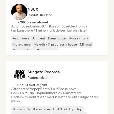
N3UX
Playlist-Kurator
> 2800 svar afgivet
Acid house
Ambient
Chill
Deep house
Electronica
Føj kunstnere til mine indflydelsesrige playlister
Acid house
Ambient
Deep house
House-musik
Indie-dance
Melodisk & progressiv house
Minimal
Organisk house/Downtempo
Sungate Records
Pladeselskab
> 1300 svar afgivet
Afrobeat/Afropop
Beats/Lo-fi
Bossa nova
Chill/Lo-fi Hip-Hop
Kommerciel/Mainstream
Underskriv kontrakter med kunstnere eller udgiv deres
musik
Beats/Lo-fi
Bossa nova
Chill/Lo-fi Hip-Hop