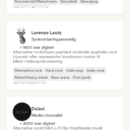
Kommerciel/Mainstream
Dancehall
Dancepop
Hip-hop
Pop-soul
Lorenzo Lautz
Synkroniseringsansvarlig
> 1600 svar afgivet
Alternative rock
Dream pop
Hard rock
Indie-pop
Indie-rock
Licensér eller repræsenter kunstneres numre til
billed-/videosynkronisering
Alternative rock
Hard rock
Indie-pop
Indie-rock
Metal/Heavy metal
New wave
Post-punk
Psychedelisk rock
Dulaxi
Medie/journalist
> 3000 svar afgivet
Alternative rock
Chill/Lo-fi Hip-Hop
Klassisk musik