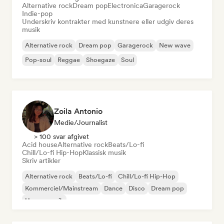
Alternative rock
Dream pop
Electronica
Garagerock
Indie-pop
Underskriv kontrakter med kunstnere eller udgiv deres
musik
Alternative rock
Dream pop
Garagerock
New wave
Pop-soul
Reggae
Shoegaze
Soul
Zoila Antonio
Medie/journalist
> 100 svar afgivet
Acid house
Alternative rock
Beats/Lo-fi
Chill/Lo-fi Hip-Hop
Klassisk musik
Skriv artikler
Alternative rock
Beats/Lo-fi
Chill/Lo-fi Hip-Hop
Kommerciel/Mainstream
Dance
Disco
Dream pop
House-musik