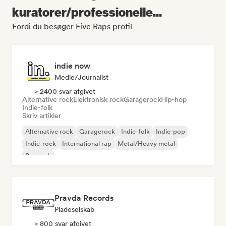
kuratorer/professionelle...
Fordi du besøger Five Raps profil
indie now
Medie/journalist
> 2400 svar afgivet
Alternative rock
Elektronisk rock
Garagerock
Hip-hop
Indie-folk
Skriv artikler
Alternative rock
Garagerock
Indie-folk
Indie-pop
Indie-rock
International rap
Metal/Heavy metal
Poprock
Pravda Records
Pladeselskab
> 800 svar afgivet