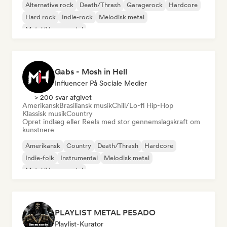
Alternative rock
Death/Thrash
Garagerock
Hardcore
Hard rock
Indie-rock
Melodisk metal
Metal/Heavy metal
Gabs - Mosh in Hell
Influencer På Sociale Medier
> 200 svar afgivet
Amerikansk
Brasiliansk musik
Chill/Lo-fi Hip-Hop
Klassisk musik
Country
Opret indlæg eller Reels med stor gennemslagskraft om
kunstnere
Amerikansk
Country
Death/Thrash
Hardcore
Indie-folk
Instrumental
Melodisk metal
Metal/Heavy metal
PLAYLIST METAL PESADO
Playlist-Kurator