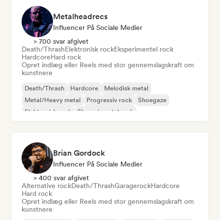
Metalheadrecs
Influencer På Sociale Medier
> 700 svar afgivet
Death/Thrash
Elektronisk rock
Eksperimentel rock
Hardcore
Hard rock
Opret indlæg eller Reels med stor gennemslagskraft om
kunstnere
Death/Thrash
Hardcore
Melodisk metal
Metal/Heavy metal
Progressiv rock
Shoegaze
Elektronisk rock
Eksperimentel rock
Brian Gordock
Influencer På Sociale Medier
> 400 svar afgivet
Alternative rock
Death/Thrash
Garagerock
Hardcore
Hard rock
Opret indlæg eller Reels med stor gennemslagskraft om
kunstnere