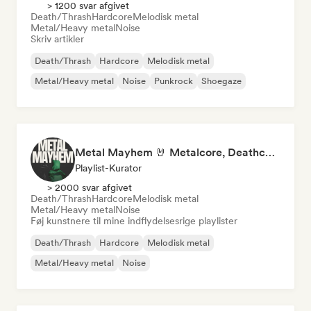
> 1200 svar afgivet
Death/Thrash
Hardcore
Melodisk metal
Metal/Heavy metal
Noise
Skriv artikler
Death/Thrash
Hardcore
Melodisk metal
Metal/Heavy metal
Noise
Punkrock
Shoegaze
Metal Mayhem 🤘 Metalcore, Deathcore & Progressive Metal
Playlist-Kurator
> 2000 svar afgivet
Death/Thrash
Hardcore
Melodisk metal
Metal/Heavy metal
Noise
Føj kunstnere til mine indflydelsesrige playlister
Death/Thrash
Hardcore
Melodisk metal
Metal/Heavy metal
Noise