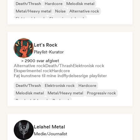
Death/Thrash
Hardcore
Melodisk metal
Metal/Heavy metal
Noise
Alternative rock
Elektronisk rock
Eksperimentel rock
Let's Rock
Playlist-Kurator
> 2900 svar afgivet
Alternative rock
Death/Thrash
Elektronisk rock
Eksperimentel rock
Hardcore
Føj kunstnere til mine indflydelsesrige playlister
Death/Thrash
Elektronisk rock
Hardcore
Melodisk metal
Metal/Heavy metal
Progressiv rock
Psychedelisk rock
Punkrock
Lelahel Metal
Medie/journalist