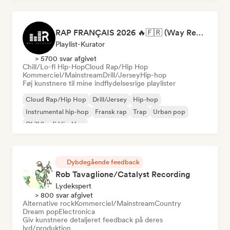
RAP FRANÇAIS 2026 🔥🇫🇷 (Way Records)
Playlist-Kurator
> 5700 svar afgivet
Chill/Lo-fi Hip-Hop
Cloud Rap/Hip Hop
Kommerciel/Mainstream
Drill/Jersey
Hip-hop
Føj kunstnere til mine indflydelsesrige playlister
Cloud Rap/Hip Hop
Drill/Jersey
Hip-hop
Instrumental hip-hop
Fransk rap
Trap
Urban pop
Chill/Lo-fi Hip-Hop
Dybdegående feedback
Rob Tavaglione/Catalyst Recording
Lydekspert
> 800 svar afgivet
Alternative rock
Kommerciel/Mainstream
Country
Dream pop
Electronica
Giv kunstnere detaljeret feedback på deres
lyd/produktion