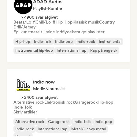
ADAD Audio
Playlist-Kurator
> 4900 svar afgivet
Beats/Lo-fi
Chill/Lo-fi Hip-Hop
Klassisk musik
Country
Drill/Jersey
Føj kunstnere til mine indflydelsesrige playlister
Hip-hop
Indie-folk
Indie-pop
Indie-rock
Instrumental
Instrumental hip-hop
International rap
Rap på engelsk
indie now
Medie/journalist
> 2400 svar afgivet
Alternative rock
Elektronisk rock
Garagerock
Hip-hop
Indie-folk
Skriv artikler
Alternative rock
Garagerock
Indie-folk
Indie-pop
Indie-rock
International rap
Metal/Heavy metal
Poprock