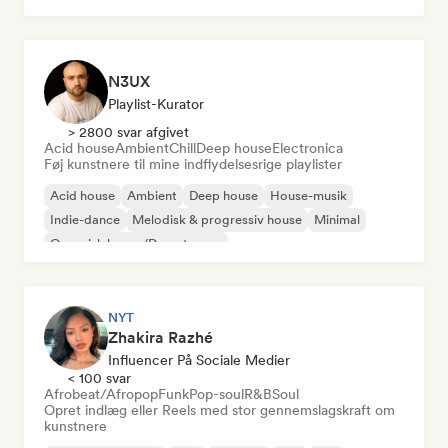
N3UX
Playlist-Kurator
> 2800 svar afgivet
Acid house
Ambient
Chill
Deep house
Electronica
Føj kunstnere til mine indflydelsesrige playlister
Acid house
Ambient
Deep house
House-musik
Indie-dance
Melodisk & progressiv house
Minimal
Organisk house/Downtempo
NYT
Zhakira Razhé
Influencer På Sociale Medier
< 100 svar
Afrobeat/Afropop
Funk
Pop-soul
R&B
Soul
Opret indlæg eller Reels med stor gennemslagskraft om
kunstnere