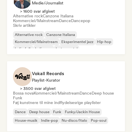
Medie/journalist
> 1600 svar afgivet
Alternative rock
Canzone Italiana
Kommerciel/Mainstream
Dance
Dancepop
Skriv artikler
Alternative rock
Canzone Italiana
Kommerciel/Mainstream
Eksperimentel jazz
Hip-hop
Indie-folk
Indie-pop
Instrumental
Vokall Records
Playlist-Kurator
> 3500 svar afgivet
Bossa nova
Kommerciel/Mainstream
Dance
Deep house
Funk
Føj kunstnere til mine indflydelsesrige playlister
Dance
Deep house
Funk
Funky/Jackin House
House-musik
Indie-pop
Nu-disco/Italo
Pop-soul