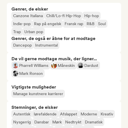
Genrer, de elsker
Canzone Italiana
Chill/Lo-fi Hip-Hop
Hip-hop
Indie-pop
Rap på engelsk
Fransk rap
R&B
Soul
Trap
Urban pop
Genrer, de også er åbne for at modtage
Dancepop
Instrumental
De vil gerne modtage musik, der ligner...
Pharrell Williams
Måneskin
Dardust
Mark Ronson
Vigtigste muligheder
Manage kunstnere karrierer
Stemninger, de elsker
Autentisk
Iørefaldende
Afslappet
Moderne
Kreativ
Nysgerrig
Dansbar
Mørk
Nedtrykt
Dramatisk