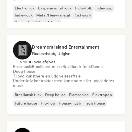
Electronica
Eksperimentel rock
Indie-folk
Indie-pop
Indie-rock
Metal/Heavy metal
Post-punk
Rock & Roll/Klassisk Rock
Dreamers Island Entertainment
Pladeselskab, Udgiver
> 1000 svar afgivet
Bassmusik
Brasiliansk musik
Brasiliansk funk
Dance
Deep house
Tilbyd kunstnere en udgivelsesaftale
Underskriv kontrakter med kunstnere eller udgiv deres
musik
Brasiliansk funk
Deep house
Electronica
Elektropop
Future house
Hip-hop
House-musik
Tech House